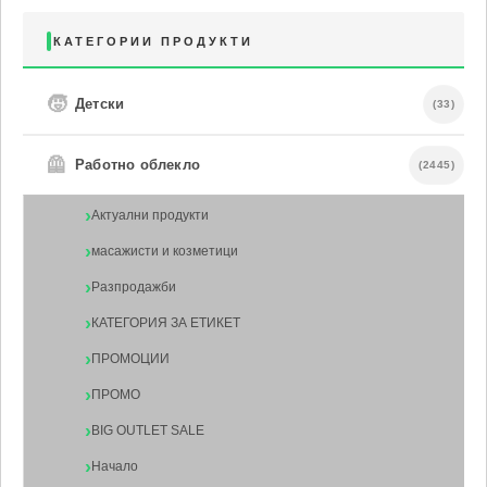
КАТЕГОРИИ ПРОДУКТИ
🧒
Детски
(33)
🦺
Работно облекло
(2445)
Актуални продукти
масажисти и козметици
Разпродажби
КАТЕГОРИЯ ЗА ЕТИКЕТ
ПРОМОЦИИ
ПРОМО
BIG OUTLET SALE
Начало