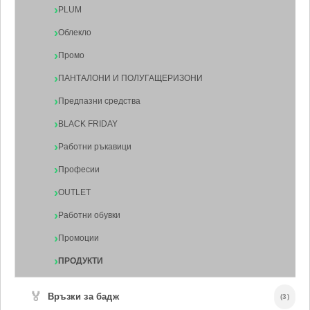
PLUM
Облекло
Промо
ПАНТАЛОНИ И ПОЛУГАЩЕРИЗОНИ
Предпазни средства
BLACK FRIDAY
Работни ръкавици
Професии
OUTLET
Работни обувки
Промоции
ПРОДУКТИ
🏅
Връзки за бадж
(3)