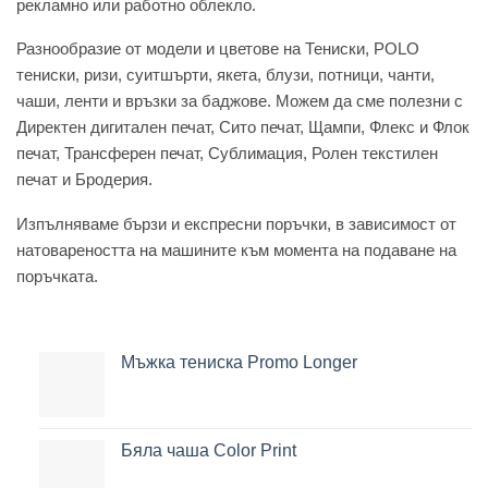
рекламно или работно облекло.
Разнообразие от модели и цветове на Тениски, POLO
тениски, ризи, суитшърти, якета, блузи, потници, чанти,
чаши, ленти и връзки за баджове. Можем да сме полезни с
Директен дигитален печат, Сито печат, Щампи, Флекс и Флок
печат, Трансферен печат, Сублимация, Ролен текстилен
печат и Бродерия.
Изпълняваме бързи и експресни поръчки, в зависимост от
натовареността на машините към момента на подаване на
поръчката.
Мъжка тениска Promo Longer
Бяла чаша Color Print