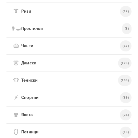
👔
Ризи
(17)
👨‍🍳
Престилки
(8)
👜
Чанти
(17)
👗
Дамски
(123)
👕
Тениски
(108)
⚡
Спортни
(89)
🧣
Якета
(24)
🩱
Потници
(13)