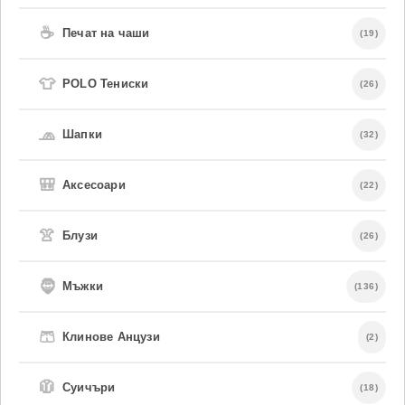
☕
Печат на чаши
(19)
👕
POLO Тениски
(26)
🧢
Шапки
(32)
🎒
Аксесоари
(22)
👚
Блузи
(26)
🧔
Мъжки
(136)
🩳
Клинове Анцузи
(2)
🧥
Суичъри
(18)