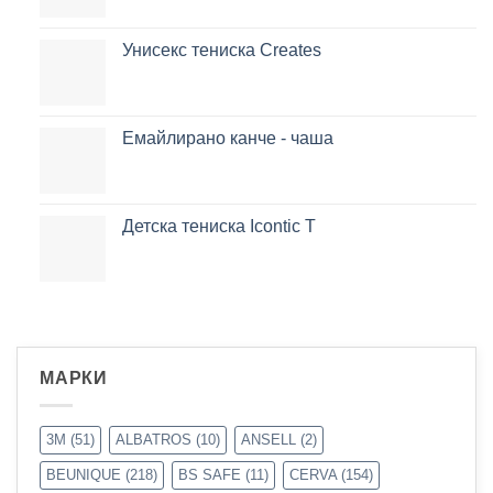
Унисекс тениска Creates
Емайлирано канче - чаша
Детска тениска Icontic T
МАРКИ
3M
(51)
ALBATROS
(10)
ANSELL
(2)
BEUNIQUE
(218)
BS SAFE
(11)
CERVA
(154)