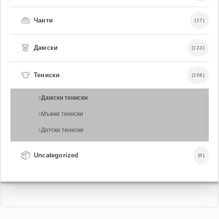
👜
Чанти
(17)
👗
Дамски
(123)
👕
Тениски
(108)
Дамски тениски
Мъжки тениски
Детски тениски
📦
Uncategorized
(0)