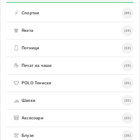
⚡
Спортни
(89)
🧣
Якета
(24)
🩱
Потници
(13)
☕
Печат на чаши
(19)
👕
POLO Тениски
(26)
🧢
Шапки
(32)
🎒
Аксесоари
(22)
👚
Блузи
(26)