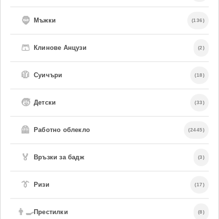
🧔
Мъжки
(136)
🩳
Клинове Анцузи
(2)
🧥
Суичъри
(18)
🧒
Детски
(33)
🦺
Работно облекло
(2445)
🏅
Връзки за бадж
(3)
👔
Ризи
(17)
👨‍🍳
Престилки
(8)