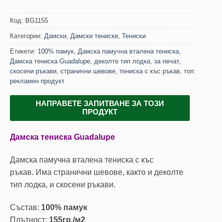
Код:
BG1155
Категории:
Дамски
,
Дамски тениски
,
Тениски
Етикети:
100% памук
,
Дамска памучна вталена тениска
,
Дамска тениска Guadalupe
,
деколте тип лодка
,
за печат
,
скосени ръкави
,
странични шевове
,
тениска с къс ръкав
,
топ
рекламен продукт
НАПРАВЕТЕ ЗАПИТВАНЕ ЗА ТОЗИ
ПРОДУКТ
Дамска тениска Guadalupe
Дамска памучна вталена тениска с къс
ръкав. Има странични шевове, както и деколте
тип лодка, и скосени ръкави.
Състав:
100% памук
Плътност:
155гр./м2