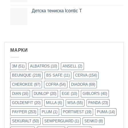
Детска тениска Icontic T
МАРКИ
3M
(51)
ALBATROS
(10)
ANSELL
(2)
BEUNIQUE
(218)
BS SAFE
(11)
CERVA
(154)
CHEROKEE
(97)
COFRA
(54)
DIADORA
(69)
DIAN
(16)
DUNLOP
(20)
EGE
(10)
GIBLOR'S
(40)
GOLDENFIT
(20)
MILLA
(6)
MSA
(55)
PANDA
(23)
PAYPER
(253)
PLUM
(1)
PORTWEST
(19)
PUMA
(14)
SEKURALT
(50)
SEMPERGUARD
(1)
SENKO
(8)