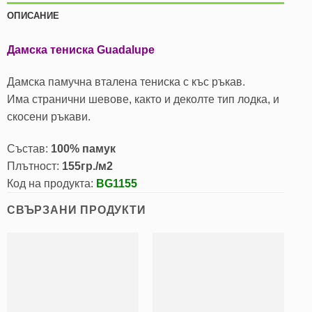
ОПИСАНИЕ
Дамска тениска Guadalupe
Дамска памучна вталена тениска с къс ръкав.
Има странични шевове, както и деколте тип лодка, и
скосени ръкави.
Състав:
100% памук
Плътност:
155гр./м2
Код на продукта:
BG1155
СВЪРЗАНИ ПРОДУКТИ