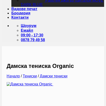
Работен джогър панталон MOVE
DARK BLUE
Видове печат
Бродерия
Контакти
Шоурум
Емайл
09:00 - 17:30
0878 79 49 58
Дамска тениска Organic
Начало
/
Тениски
/
Дамски тениски