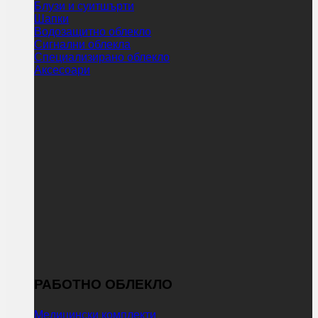
Блузи и суитшърти
Шапки
Водозащитно облекло
Сигнални облекла
Специализирано облекло
Аксесоари
РАБОТНО ОБЛЕКЛО
Медицински комплекти