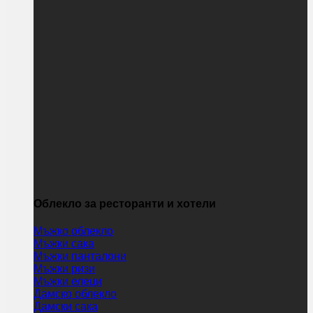
Облекло за ресторанти и хотели
Мъжко облекло
Мъжки сака
Мъжки панталони
Мъжки ризи
Мъжки елеци
Дамско облекло
Дамски сака