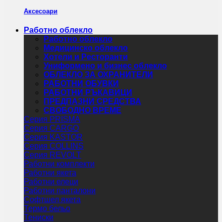
Аксесоари
Работно облекло
Работно облекло
Медицинско облекло
Хотели и Ресторанти
Униформено и бизнес облекло
ОБЛЕКЛО ЗА ОХРАНИТЕЛИ
РАБОТНИ ОБУВКИ
РАБОТНИ РЪКАВИЦИ
ПРЕДПАЗНИ СРЕДСТВА
СВОБОДНО ВРЕМЕ
Серия PRISMA
Серия CARGO
Серия KASTOR
Серия COLLINS
Серия REVOLT
Работни комплекти
Работни якета
Работни елеци
Работни панталони
Софтшел якета
Термо бельо
Тениски