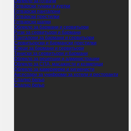
Облекло за готвачи
Готварски туники и куртки
Готварски панталони
Готварски престилки
Готварски шапки
Облекло за бармани и сервитьори
Ризи за сервитьори и бармани
Панталони за бармани и сервитьори
Сервитьорски и бармански престилки
Елеци за бармани и сервитьори
Тениски за сервитьори и бармани
Облекло за рецепции и администрации
Облекло за СПА, масажисти и козметици
Облекло за камериерки и хигиенисти
Аксесоари за униформи за хотели и ресторанти
Спално бельо
Спално бельо