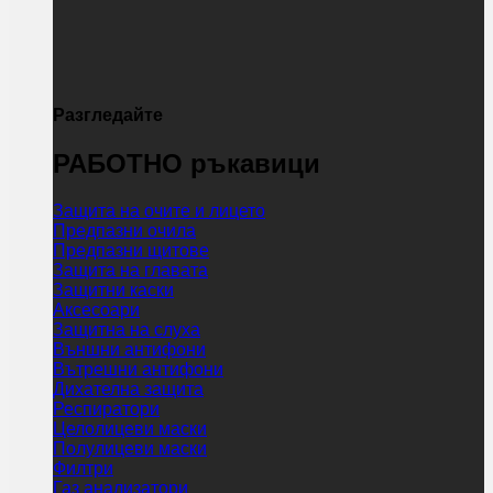
Разгледайте
РАБОТНО ръкавици
Защита на очите и лицето
Предпазни очила
Предпазни щитове
Защита на главата
Защитни каски
Аксесоари
Защитна на слуха
Външни антифони
Вътрешни антифони
Дихателна защита
Респиратори
Целолицеви маски
Полулицеви маски
Филтри
Газ анализатори