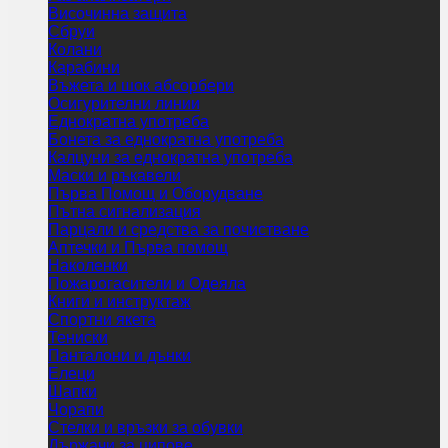
Височинна защита
Сбруи
Колани
Карабини
Въжета и шок абсорбери
Осигурителни линии
Еднократна употреба
Бонета за еднократна употреба
Калцуни за еднократна употреба
Маски и ръкавели
Първа Помощ и Оборудване
Пътна сигнализация
Парцали и средства за почистване
Аптечки и Първа помощ
Наколенки
Пожарогасители и Одеяла
Книги и инструктаж
Спортни якета
Тениски
Панталони и дънки
Елеци
Шапки
Чорапи
Стелки и връзки за обувки
Държачи за ципове