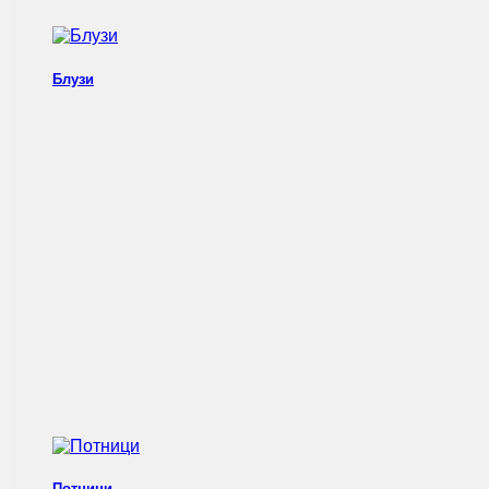
Блузи
Потници