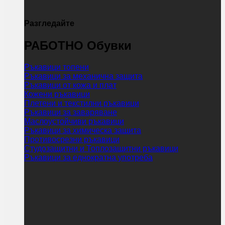
Разгледайте
РАБОТНО Обувки
Ръкавици топени
Ръкавици за механична защита
Ръкавици от кожа и плат
Кожени ръкавици
Плетени и текстилни ръкавици
Ръкавици за заваряване
Маслоустойчиви ръкавици
Ръкавици за химическа защита
Противосрезни ръкавици
Студозащитни и Топлозащитни ръкавици
Ръкавици за еднократна употреба