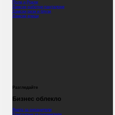
Поли и Рокли
Дамски работни панталони
Дамски ризи и блузи
Дамски елеци
Разгледайте
Бизнес облекло
Якета за охранители
Панталони за охранители