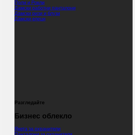
Поли и Рокли
Дамски работни панталони
Дамски ризи и блузи
Дамски елеци
Разгледайте
Бизнес облекло
Якета за охранители
Панталони за охранители