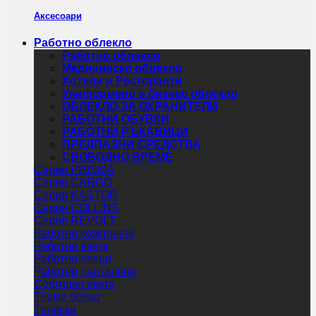
Аксесоари
Работно облекло
Работно облекло
Медицинско облекло
Хотели и Ресторанти
Униформено и бизнес облекло
ОБЛЕКЛО ЗА ОХРАНИТЕЛИ
РАБОТНИ ОБУВКИ
РАБОТНИ РЪКАВИЦИ
ПРЕДПАЗНИ СРЕДСТВА
СВОБОДНО ВРЕМЕ
Серия PRISMA
Серия CARGO
Серия KASTOR
Серия COLLINS
Серия REVOLT
Работни комплекти
Работни якета
Работни елеци
Работни панталони
Софтшел якета
Термо бельо
Тениски