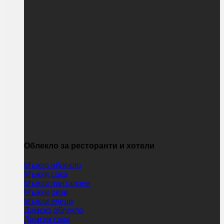
Облекло за ресторанти и хотели
Мъжко облекло
Мъжки сака
Мъжки панталони
Мъжки ризи
Мъжки елеци
Дамско облекло
Дамски сака