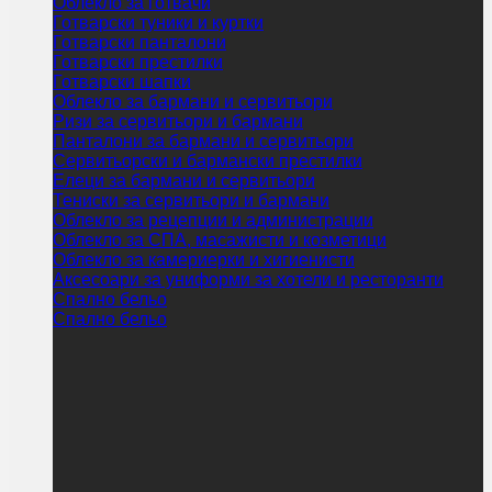
Облекло за готвачи
Готварски туники и куртки
Готварски панталони
Готварски престилки
Готварски шапки
Облекло за бармани и сервитьори
Ризи за сервитьори и бармани
Панталони за бармани и сервитьори
Сервитьорски и бармански престилки
Елеци за бармани и сервитьори
Тениски за сервитьори и бармани
Облекло за рецепции и администрации
Облекло за СПА, масажисти и козметици
Облекло за камериерки и хигиенисти
Аксесоари за униформи за хотели и ресторанти
Спално бельо
Спално бельо