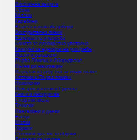
Височинна защита
Сбруи
Колани
Карабини
Въжета и шок абсорбери
Осигурителни линии
Еднократна употреба
Бонета за еднократна употреба
Калцуни за еднократна употреба
Маски и ръкавели
Първа Помощ и Оборудване
Пътна сигнализация
Парцали и средства за почистване
Аптечки и Първа помощ
Наколенки
Пожарогасители и Одеяла
Книги и инструктаж
Спортни якета
Тениски
Панталони и дънки
Елеци
Шапки
Чорапи
Стелки и връзки за обувки
Държачи за ципове