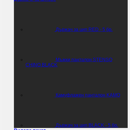
Държач за цип RED - 5 бр.
Мъжки панталон STENSO
CHINO BLACK
Камуфлажен панталон KAMO
Държач за цип BLACK - 5 бр.