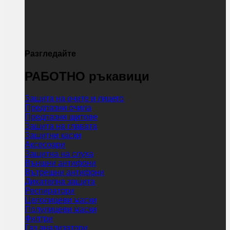
Разгледайте
РАБОТНО ръкавици
Защита на очите и лицето
Предпазни очила
Предпазни щитове
Защита на главата
Защитни каски
Аксесоари
Защитна на слуха
Външни антифони
Вътрешни антифони
Дихателна защита
Респиратори
Целолицеви маски
Полулицеви маски
Филтри
Газ анализатори