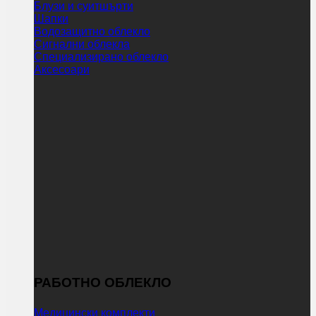
Блузи и суитшърти
Шапки
Водозащитно облекло
Сигнални облекла
Специализирано облекло
Аксесоари
РАБОТНО ОБЛЕКЛО
Медицински комплекти