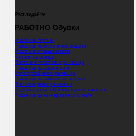
Разгледайте
РАБОТНО Обувки
Ръкавици топени
Ръкавици за механична защита
Ръкавици от кожа и плат
Кожени ръкавици
Плетени и текстилни ръкавици
Ръкавици за заваряване
Маслоустойчиви ръкавици
Ръкавици за химическа защита
Противосрезни ръкавици
Студозащитни и Топлозащитни ръкавици
Ръкавици за еднократна употреба