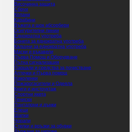
Височинна защита
Сбруи
Колани
Карабини
Въжета и шок абсорбери
Осигурителни линии
Еднократна употреба
Бонета за еднократна употреба
Калцуни за еднократна употреба
Маски и ръкавели
Първа Помощ и Оборудване
Пътна сигнализация
Парцали и средства за почистване
Аптечки и Първа помощ
Наколенки
Пожарогасители и Одеяла
Книги и инструктаж
Спортни якета
Тениски
Панталони и дънки
Елеци
Шапки
Чорапи
Стелки и връзки за обувки
Държачи за ципове