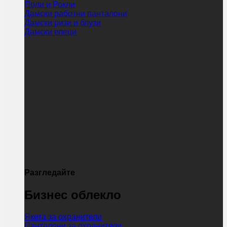
Поли и Рокли
Дамски работни панталони
Дамски ризи и блузи
Дамски елеци
Разгледайте
Бизнес облекло
Якета за охранители
Панталони за охранители