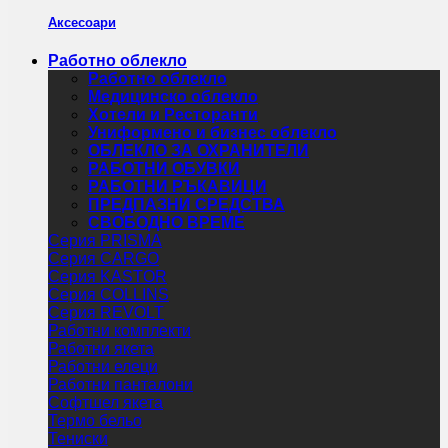
Аксесоари
Работно облекло
Работно облекло
Медицинско облекло
Хотели и Ресторанти
Униформено и бизнес облекло
ОБЛЕКЛО ЗА ОХРАНИТЕЛИ
РАБОТНИ ОБУВКИ
РАБОТНИ РЪКАВИЦИ
ПРЕДПАЗНИ СРЕДСТВА
СВОБОДНО ВРЕМЕ
Серия PRISMA
Серия CARGO
Серия KASTOR
Серия COLLINS
Серия REVOLT
Работни комплекти
Работни якета
Работни елеци
Работни панталони
Софтшел якета
Термо бельо
Тениски