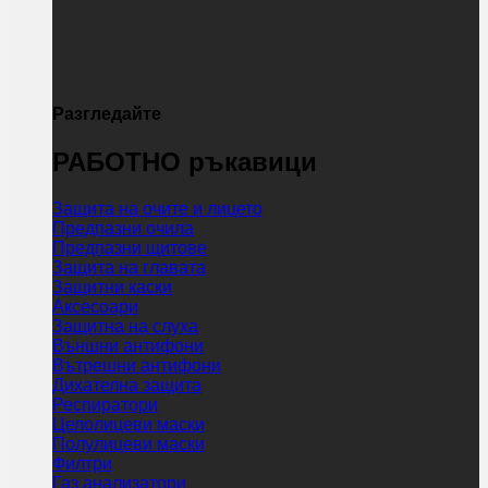
Разгледайте
РАБОТНО ръкавици
Защита на очите и лицето
Предпазни очила
Предпазни щитове
Защита на главата
Защитни каски
Аксесоари
Защитна на слуха
Външни антифони
Вътрешни антифони
Дихателна защита
Респиратори
Целолицеви маски
Полулицеви маски
Филтри
Газ анализатори