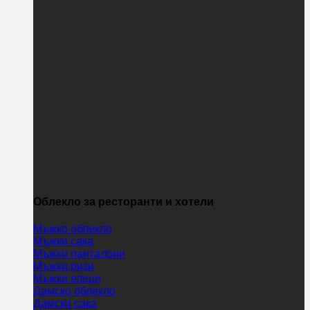
Облекло за ресторанти и хотели
Мъжко облекло
Мъжки сака
Мъжки панталони
Мъжки ризи
Мъжки елеци
Дамско облекло
Дамски сака