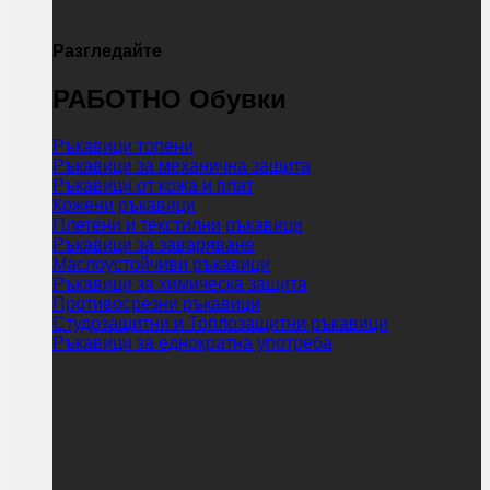
Разгледайте
РАБОТНО Обувки
Ръкавици топени
Ръкавици за механична защита
Ръкавици от кожа и плат
Кожени ръкавици
Плетени и текстилни ръкавици
Ръкавици за заваряване
Маслоустойчиви ръкавици
Ръкавици за химическа защита
Противосрезни ръкавици
Студозащитни и Топлозащитни ръкавици
Ръкавици за еднократна употреба