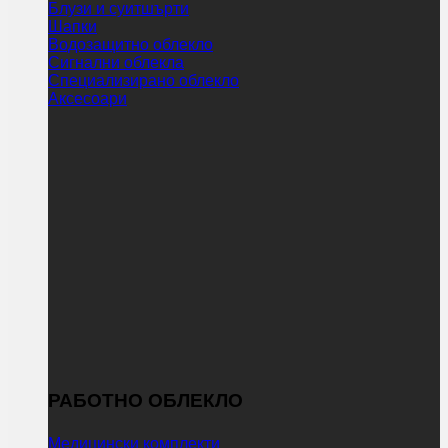
Блузи и суитшърти
Шапки
Водозащитно облекло
Сигнални облекла
Специализирано облекло
Аксесоари
РАБОТНО ОБЛЕКЛО
Медицински комплекти