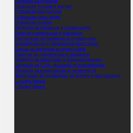
Облекло за готвачи
Готварски туники и куртки
Готварски панталони
Готварски престилки
Готварски шапки
Облекло за бармани и сервитьори
Ризи за сервитьори и бармани
Панталони за бармани и сервитьори
Сервитьорски и бармански престилки
Елеци за бармани и сервитьори
Тениски за сервитьори и бармани
Облекло за рецепции и администрации
Облекло за СПА, масажисти и козметици
Облекло за камериерки и хигиенисти
Аксесоари за униформи за хотели и ресторанти
Спално бельо
Спално бельо