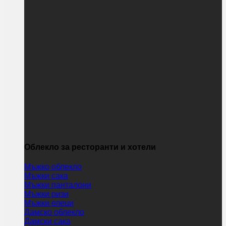
Облекло за ресторанти и хотели
Мъжко облекло
Мъжки сака
Мъжки панталони
Мъжки ризи
Мъжки елеци
Дамско облекло
Дамски сака