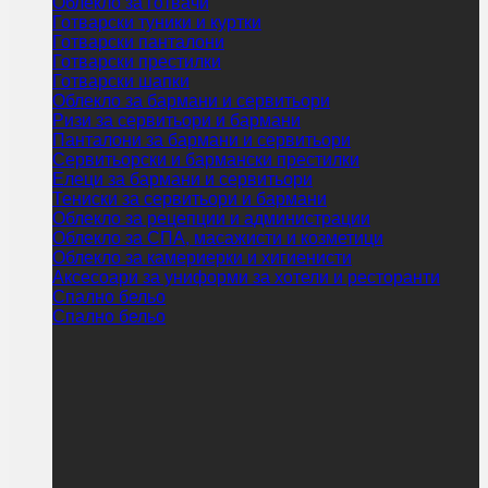
Облекло за готвачи
Готварски туники и куртки
Готварски панталони
Готварски престилки
Готварски шапки
Облекло за бармани и сервитьори
Ризи за сервитьори и бармани
Панталони за бармани и сервитьори
Сервитьорски и бармански престилки
Елеци за бармани и сервитьори
Тениски за сервитьори и бармани
Облекло за рецепции и администрации
Облекло за СПА, масажисти и козметици
Облекло за камериерки и хигиенисти
Аксесоари за униформи за хотели и ресторанти
Спално бельо
Спално бельо