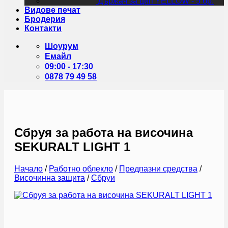
Държач за цип YELLOW - 5 бр.
Видове печат
Бродерия
Контакти
Шоурум
Емайл
09:00 - 17:30
0878 79 49 58
Сбруя за работа на височина
SEKURALT LIGHT 1
Начало
/
Работно облекло
/
Предпазни средства
/
Височинна защита
/
Сбруи