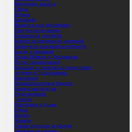
Височинна защита
Сбруи
Колани
Карабини
Въжета и шок абсорбери
Осигурителни линии
Еднократна употреба
Бонета за еднократна употреба
Калцуни за еднократна употреба
Маски и ръкавели
Първа Помощ и Оборудване
Пътна сигнализация
Парцали и средства за почистване
Аптечки и Първа помощ
Наколенки
Пожарогасители и Одеяла
Книги и инструктаж
Спортни якета
Тениски
Панталони и дънки
Елеци
Шапки
Чорапи
Стелки и връзки за обувки
Държачи за ципове