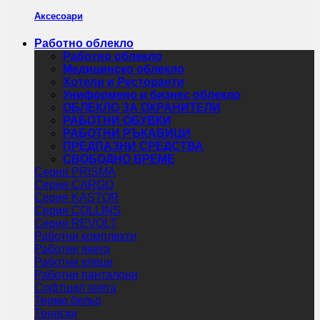
Аксесоари
Работно облекло
Работно облекло
Медицинско облекло
Хотели и Ресторанти
Униформено и бизнес облекло
ОБЛЕКЛО ЗА ОХРАНИТЕЛИ
РАБОТНИ ОБУВКИ
РАБОТНИ РЪКАВИЦИ
ПРЕДПАЗНИ СРЕДСТВА
СВОБОДНО ВРЕМЕ
Серия PRISMA
Серия CARGO
Серия KASTOR
Серия COLLINS
Серия REVOLT
Работни комплекти
Работни якета
Работни елеци
Работни панталони
Софтшел якета
Термо бельо
Тениски