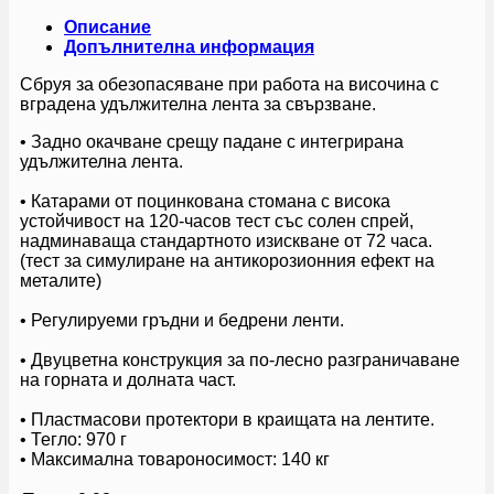
Описание
Допълнителна информация
Сбруя за обезопасяване при работа на височина с
вградена удължителна лента за свързване.
• Заднo окачване срещу падане с интегрирана
удължителна лента.
• Катарами от поцинкована стомана с висока
устойчивост на 120-часов тест със солен спрей,
надминаваща стандартното изискване от 72 часа.
(тест за симулиране на антикорозионния ефект на
металите)
• Регулируеми гръдни и бедрени ленти.
• Двуцветна конструкция за по-лесно разграничаване
на горната и долната част.
• Пластмасови протектори в краищата на лентите.
• Тегло: 970 г
• Максимална товароносимост: 140 кг