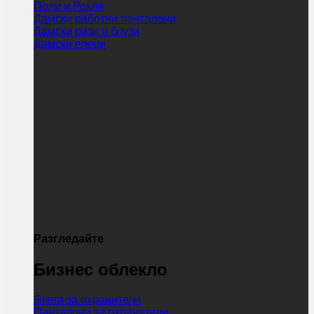
Поли и Рокли
Дамски работни панталони
Дамски ризи и блузи
Дамски елеци
Разгледайте
Бизнес облекло
Якета за охранители
Панталони за охранители