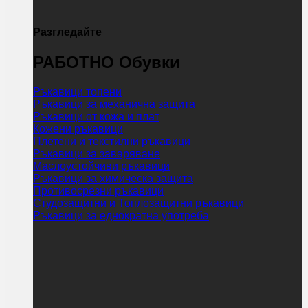
Разгледайте
РАБОТНО Обувки
Ръкавици топени
Ръкавици за механична защита
Ръкавици от кожа и плат
Кожени ръкавици
Плетени и текстилни ръкавици
Ръкавици за заваряване
Маслоустойчиви ръкавици
Ръкавици за химическа защита
Противосрезни ръкавици
Студозащитни и Топлозащитни ръкавици
Ръкавици за еднократна употреба