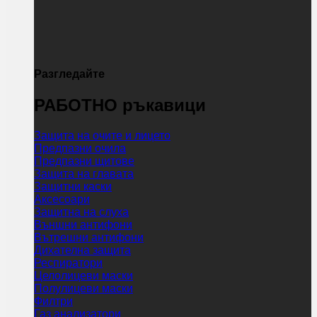
Разгледайте
РАБОТНО ръкавици
Защита на очите и лицето
Предпазни очила
Предпазни щитове
Защита на главата
Защитни каски
Аксесоари
Защитна на слуха
Външни антифони
Вътрешни антифони
Дихателна защита
Респиратори
Целолицеви маски
Полулицеви маски
Филтри
Газ анализатори