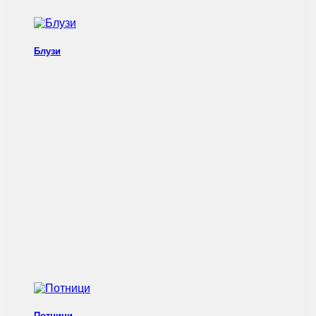
Блузи
Потници