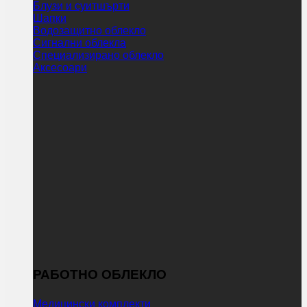
Блузи и суитшърти
Шапки
Водозащитно облекло
Сигнални облекла
Специализирано облекло
Аксесоари
РАБОТНО ОБЛЕКЛО
Медицински комплекти