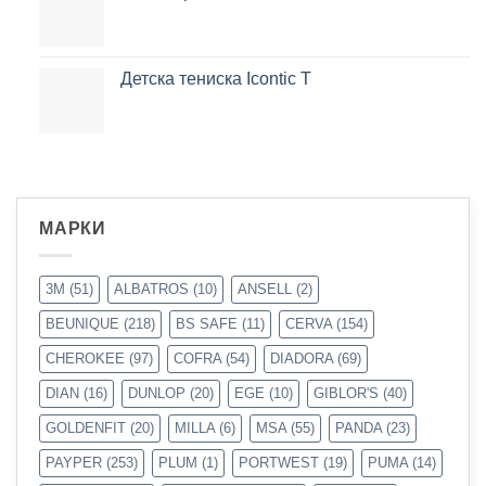
Детска тениска Icontic T
МАРКИ
3M
(51)
ALBATROS
(10)
ANSELL
(2)
BEUNIQUE
(218)
BS SAFE
(11)
CERVA
(154)
CHEROKEE
(97)
COFRA
(54)
DIADORA
(69)
DIAN
(16)
DUNLOP
(20)
EGE
(10)
GIBLOR'S
(40)
GOLDENFIT
(20)
MILLA
(6)
MSA
(55)
PANDA
(23)
PAYPER
(253)
PLUM
(1)
PORTWEST
(19)
PUMA
(14)