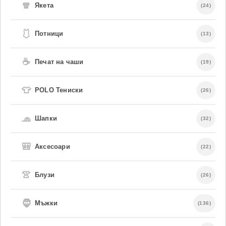
🧣
Якета
(24)
🩱
Потници
(13)
☕
Печат на чаши
(19)
👕
POLO Тениски
(26)
🧢
Шапки
(32)
🎒
Аксесоари
(22)
👚
Блузи
(26)
🧔
Мъжки
(136)