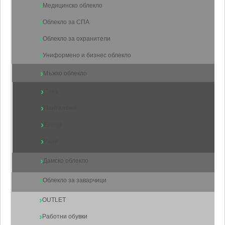
Медицинско облекло
Облекло за СПА
Облекло за охранители
Униформено и бизнес облекло
Мъжко облекло
Сака
Панталони
Елеци
Ризи
Дамско облекло
Облекло за заварчици
OUTLET
Работни обувки