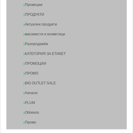
Промоции
ПРОДУКТИ
Актуални продукти
масажисти и козметици
Разпродажби
КАТЕГОРИЯ ЗА ЕТИКЕТ
ПРОМОЦИИ
ПРОМО
BIG OUTLET SALE
Начало
PLUM
Облекло
Промо