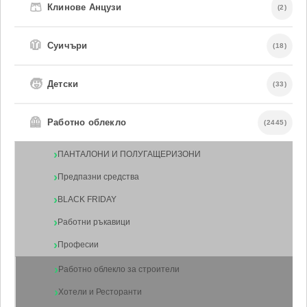
🩳
Клинове Анцузи
(2)
🧥
Суичъри
(18)
🧒
Детски
(33)
🦺
Работно облекло
(2445)
ПАНТАЛОНИ И ПОЛУГАЩЕРИЗОНИ
Предпазни средства
BLACK FRIDAY
Работни ръкавици
Професии
Работно облекло за строители
Хотели и Ресторанти