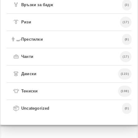
🏅
Връзки за бадж
(3)
👔
Ризи
(17)
👨‍🍳
Престилки
(8)
👜
Чанти
(17)
👗
Дамски
(123)
👕
Тениски
(108)
📦
Uncategorized
(0)