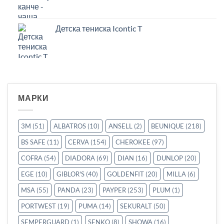
Детска тениска Icontic T
МАРКИ
3M
(51)
ALBATROS
(10)
ANSELL
(2)
BEUNIQUE
(218)
BS SAFE
(11)
CERVA
(154)
CHEROKEE
(97)
COFRA
(54)
DIADORA
(69)
DIAN
(16)
DUNLOP
(20)
EGE
(10)
GIBLOR'S
(40)
GOLDENFIT
(20)
MILLA
(6)
MSA
(55)
PANDA
(23)
PAYPER
(253)
PLUM
(1)
PORTWEST
(19)
PUMA
(14)
SEKURALT
(50)
SEMPERGUARD
(1)
SENKO
(8)
SHOWA
(16)