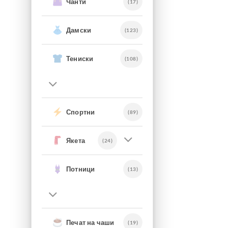
Чанти
(17)
Дамски
(123)
Тениски
(108)
Спортни
(89)
Якета
(24)
Потници
(13)
Печат на чаши
(19)