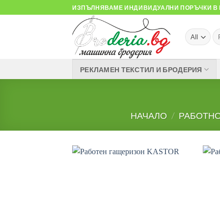
Skip
ИЗПЪЛНЯВАМЕ ИНДИВИДУАЛНИ ПОРЪЧКИ В К
to
content
Тъ
за
РЕКЛАМЕН ТЕКСТИЛ И БРОДЕРИЯ
НАЧАЛО
/
РАБОТНО