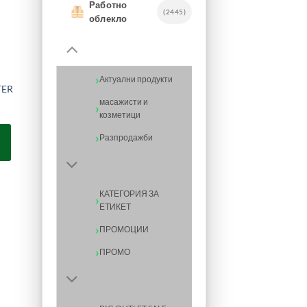
Работно
(2445)
облекло
Актуални продукти
TER
масажисти и
козметици
Разпродажби
КАТЕГОРИЯ ЗА
ЕТИКЕТ
ПРОМОЦИИ
ПРОМО