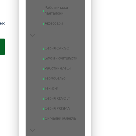
Работни къси
панталони
TER
Аксесоари
Серия CARGO
Блузи и суитшърти
Работни елеци
Термобельо
Тениски
Серия REVOLT
Серия PRISMA
Сигнални облекла