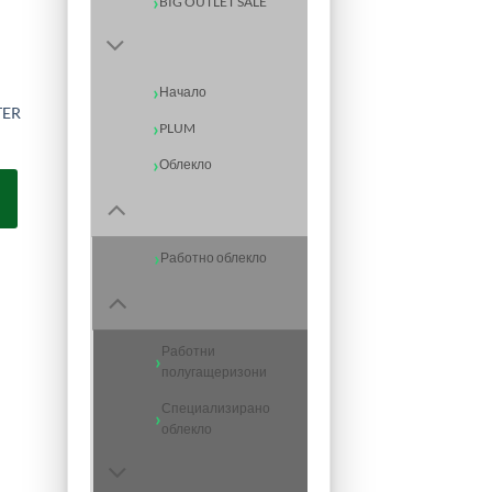
BIG OUTLET SALE
Начало
TER
PLUM
Облекло
Работно облекло
Работни
полугащеризони
Специализирано
облекло