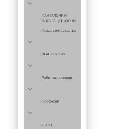
ПАНТАЛОНИ И
ПОЛУГАЩЕРИЗОНИ
Предпазни средства
BLACK FRIDAY
Работни ръкавици
Професии
OUTLET