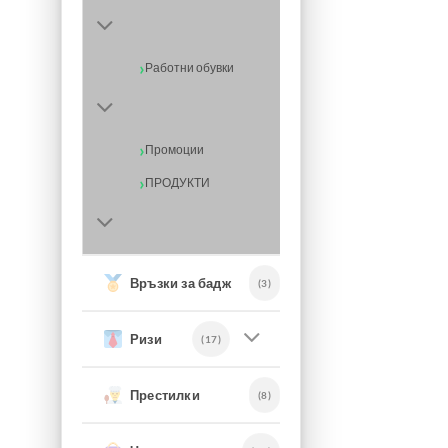
Работни обувки
Промоции
ПРОДУКТИ
Връзки за бадж
(3)
Ризи
(17)
Престилки
(8)