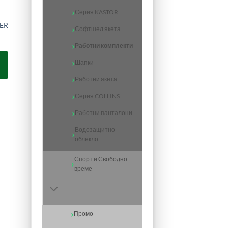
Серия KASTOR
TER
Софтшел якета
Работни комплекти
Шапки
Работни якета
Серия COLLINS
Работни панталони
Водозащитно
облекло
Спорт и Свободно
време
Промо