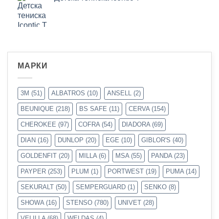
МАРКИ
3M
(51)
ALBATROS
(10)
ANSELL
(2)
BEUNIQUE
(218)
BS SAFE
(11)
CERVA
(154)
CHEROKEE
(97)
COFRA
(54)
DIADORA
(69)
DIAN
(16)
DUNLOP
(20)
EGE
(10)
GIBLOR'S
(40)
GOLDENFIT
(20)
MILLA
(6)
MSA
(55)
PANDA
(23)
PAYPER
(253)
PLUM
(1)
PORTWEST
(19)
PUMA
(14)
SEKURALT
(50)
SEMPERGUARD
(1)
SENKO
(8)
SHOWA
(16)
STENSO
(780)
UNIVET
(28)
VELILLA
(68)
WELDAS
(4)