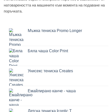
натовареността на машините към момента на подаване на
поръчката.
Мъжка тениска Promo Longer
Бяла чаша Color Print
Унисекс тениска Creates
Емайлирано канче - чаша
Детска тениска Icontic T