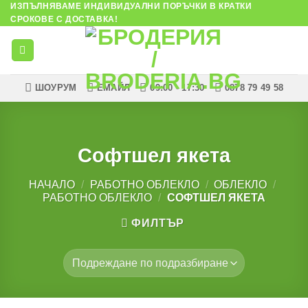
ИЗПЪЛНЯВАМЕ ИНДИВИДУАЛНИ ПОРЪЧКИ В КРАТКИ
Skip
СРОКОВЕ С ДОСТАВКА!
to
content
ШОУРУМ
ЕМАЙЛ
09:00 - 17:30
0878 79 49 58
Софтшел якета
НАЧАЛО
/
РАБОТНО ОБЛЕКЛО
/
ОБЛЕКЛО
/
РАБОТНО ОБЛЕКЛО
/
СОФТШЕЛ ЯКЕТА
ФИЛТЪР