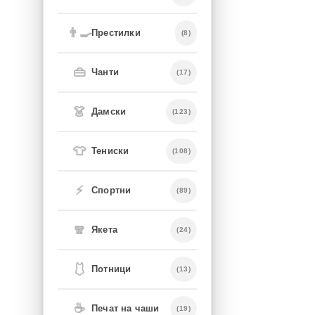
👨‍🍳
Престилки
(8)
👜
Чанти
(17)
👗
Дамски
(123)
👕
Тениски
(108)
⚡
Спортни
(89)
🧣
Якета
(24)
🩱
Потници
(13)
☕
Печат на чаши
(19)