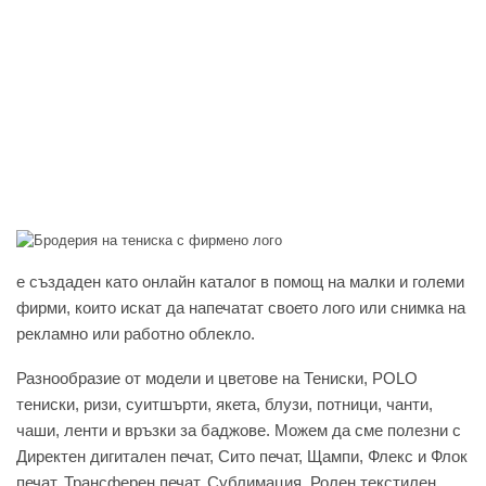
e създаден като онлайн каталог в помощ на малки и големи
фирми, които искат да напечатат своето лого или снимка на
рекламно или работно облекло.
Разнообразие от модели и цветове на Тениски, POLO
тениски, ризи, суитшърти, якета, блузи, потници, чанти,
чаши, ленти и връзки за баджове. Можем да сме полезни с
Директен дигитален печат, Сито печат, Щампи, Флекс и Флок
печат, Трансферен печат, Сублимация, Ролен текстилен