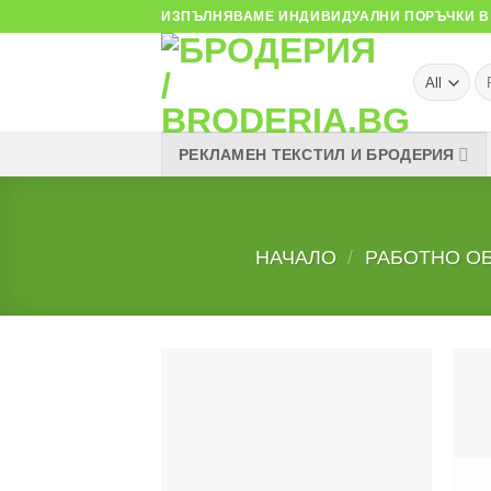
Skip
ИЗПЪЛНЯВАМЕ ИНДИВИДУАЛНИ ПОРЪЧКИ В 
to
content
Тъ
за
РЕКЛАМЕН ТЕКСТИЛ И БРОДЕРИЯ
НАЧАЛО
/
РАБОТНО О