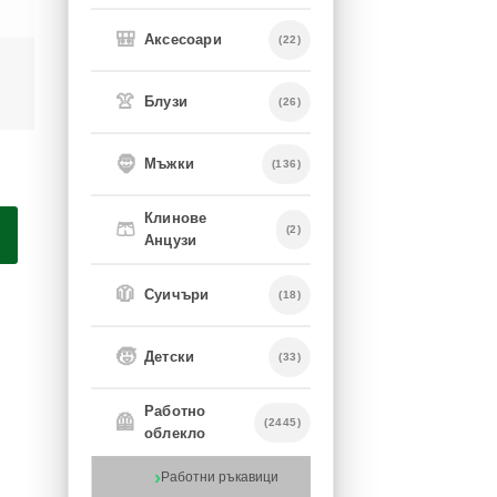
🎒
Аксесоари
(22)
👚
Блузи
(26)
🧔
Мъжки
(136)
Клинове
🩳
(2)
Анцузи
🧥
Суичъри
(18)
🧒
Детски
(33)
Работно
🦺
(2445)
облекло
Работни ръкавици