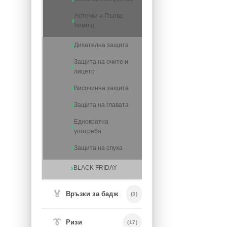
Аптечки и Първа
помощ
Дихателна защита
Защита на очите и
лицето
Височинна защита
Защита на главата
Еднократна
употреба
Защита на слуха
BLACK FRIDAY
🏅
Връзки за бадж
(3)
👔
Ризи
(17)