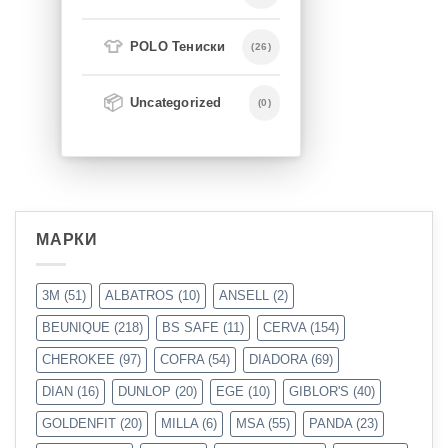
👕
POLO Тениски
(26)
📦
Uncategorized
(0)
МАРКИ
3M
(51)
ALBATROS
(10)
ANSELL
(2)
BEUNIQUE
(218)
BS SAFE
(11)
CERVA
(154)
CHEROKEE
(97)
COFRA
(54)
DIADORA
(69)
DIAN
(16)
DUNLOP
(20)
EGE
(10)
GIBLOR'S
(40)
GOLDENFIT
(20)
MILLA
(6)
MSA
(55)
PANDA
(23)