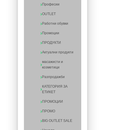
Професии
OUTLET
Работни обувки
Промоции
ПРОДУКТИ
Актуални продукти
масажисти и
козметици
Разпродажби
КАТЕГОРИЯ ЗА
ЕТИКЕТ
ПРОМОЦИИ
ПРОМО
BIG OUTLET SALE