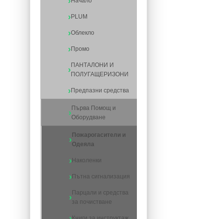
Начало
PLUM
Облекло
Промо
ПАНТАЛОНИ И
ПОЛУГАЩЕРИЗОНИ
Предпазни средства
Първа Помощ и
Оборудване
Пожарогасители и
Одеяла
Наколенки
Пътна сигнализация
Парцали и средства
за почистване
Книги за инструктаж