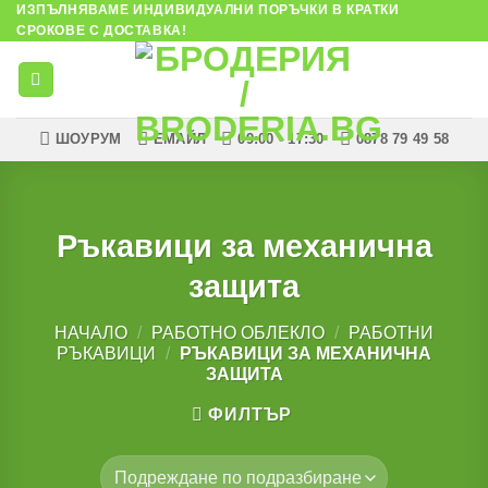
ИЗПЪЛНЯВАМЕ ИНДИВИДУАЛНИ ПОРЪЧКИ В КРАТКИ
Skip
СРОКОВЕ С ДОСТАВКА!
to
content
ШОУРУМ
ЕМАЙЛ
09:00 - 17:30
0878 79 49 58
Ръкавици за механична
защита
НАЧАЛО
/
РАБОТНО ОБЛЕКЛО
/
РАБОТНИ
РЪКАВИЦИ
/
РЪКАВИЦИ ЗА МЕХАНИЧНА
ЗАЩИТА
ФИЛТЪР