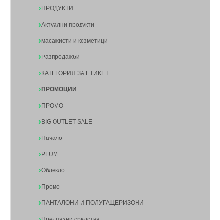
ПРОДУКТИ
Актуални продукти
масажисти и козметици
Разпродажби
КАТЕГОРИЯ ЗА ЕТИКЕТ
ПРОМОЦИИ
ПРОМО
BIG OUTLET SALE
Начало
PLUM
Облекло
Промо
ПАНТАЛОНИ И ПОЛУГАЩЕРИЗОНИ
Предпазни средства