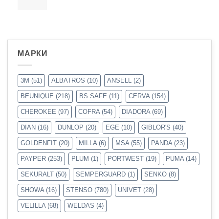
МАРКИ
3M
(51)
ALBATROS
(10)
ANSELL
(2)
BEUNIQUE
(218)
BS SAFE
(11)
CERVA
(154)
CHEROKEE
(97)
COFRA
(54)
DIADORA
(69)
DIAN
(16)
DUNLOP
(20)
EGE
(10)
GIBLOR'S
(40)
GOLDENFIT
(20)
MILLA
(6)
MSA
(55)
PANDA
(23)
PAYPER
(253)
PLUM
(1)
PORTWEST
(19)
PUMA
(14)
SEKURALT
(50)
SEMPERGUARD
(1)
SENKO
(8)
SHOWA
(16)
STENSO
(780)
UNIVET
(28)
VELILLA
(68)
WELDAS
(4)