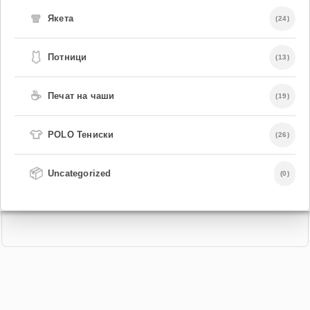
🧣
Якета
(24)
🩱
Потници
(13)
☕
Печат на чаши
(19)
👕
POLO Тениски
(26)
📦
Uncategorized
(0)