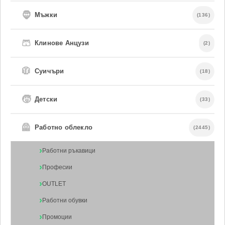
🧔
Мъжки
(136)
🩳
Клинове Анцузи
(2)
🧥
Суичъри
(18)
🧒
Детски
(33)
🦺
Работно облекло
(2445)
Работни ръкавици
Професии
OUTLET
Работни обувки
Промоции