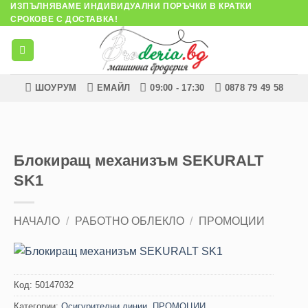
ИЗПЪЛНЯВАМЕ ИНДИВИДУАЛНИ ПОРЪЧКИ В КРАТКИ
Skip
СРОКОВЕ С ДОСТАВКА!
to
content
ШОУРУМ
ЕМАЙЛ
09:00 - 17:30
0878 79 49 58
Блокиращ механизъм SEKURALT
SK1
НАЧАЛО
/
РАБОТНО ОБЛЕКЛО
/
ПРОМОЦИИ
Код:
50147032
Категории:
Осигурителни линии
,
ПРОМОЦИИ