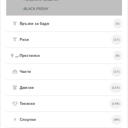
BLACK FRIDAY
🏅
Връзки за бадж
(3)
👔
Ризи
(17)
👨‍🍳
Престилки
(8)
👜
Чанти
(17)
👗
Дамски
(123)
👕
Тениски
(108)
⚡
Спортни
(89)