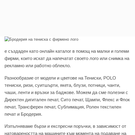
e създаден като онлайн каталог в помощ на малки и големи
фирми, които искат да напечатат своето лого или снимка на
рекламно или работно облекло.
Разнообразие от модели и цветове на Тениски, POLO
тениски, ризи, суитшърти, якета, блузи, потници, чанти,
чаши, ленти и връзки за баджове. Можем да сме полезни с
Директен дигитален печат, Сито печат, Щампи, Флекс и Флок
печат, Трансферен печат, Сублимация, Ролен текстилен
печат и Бродерия.
Изпълняваме бързи и експресни поръчки, в зависимост от
натовареността на машините към момента на подаване на