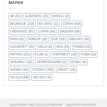
МАРКИ
3M
(51)
ALBATROS
(10)
ANSELL
(2)
BEUNIQUE
(218)
BS SAFE
(11)
CERVA
(154)
CHEROKEE
(97)
COFRA
(54)
DIADORA
(69)
DIAN
(16)
DUNLOP
(20)
EGE
(10)
GIBLOR'S
(40)
GOLDENFIT
(20)
MILLA
(6)
MSA
(55)
PANDA
(23)
PAYPER
(253)
PLUM
(1)
PORTWEST
(19)
PUMA
(14)
SEKURALT
(50)
SEMPERGUARD
(1)
SENKO
(8)
SHOWA
(16)
STENSO
(780)
UNIVET
(28)
VELILLA
(68)
WELDAS
(4)
РЕКЛАМЕН ТЕКСТИЛ И БРОДЕРИЯ
РАБОТНО ОБЛЕКЛО