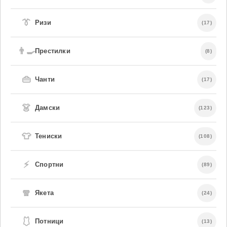
👔
Ризи
(17)
👨‍🍳
Престилки
(8)
👜
Чанти
(17)
👗
Дамски
(123)
👕
Тениски
(108)
⚡
Спортни
(89)
🧣
Якета
(24)
🩱
Потници
(13)