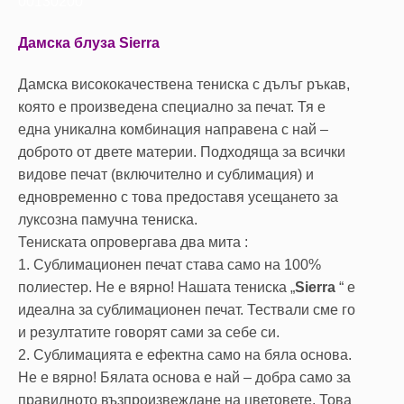
00130200
Дамска блуза Sierra
Дамска висококачествена тениска с дълъг ръкав,
която е произведена специално за печат. Тя е
една уникална комбинация направена с най –
доброто от двете материи. Подходяща за всички
видове печат (включително и сублимация) и
едновременно с това предоставя усещането за
луксозна памучна тениска.
Тениската опровергава два мита :
1. Сублимационен печат става само на 100%
полиестер. Не е вярно! Нашата тениска „
Sierra
“ е
идеална за сублимационен печат. Тествали сме го
и резултатите говорят сами за себе си.
2. Сублимацията е ефектна само на бяла основа.
Не е вярно! Бялата основа е най – добра само за
правилното възпроизвеждане на цветовете. Това