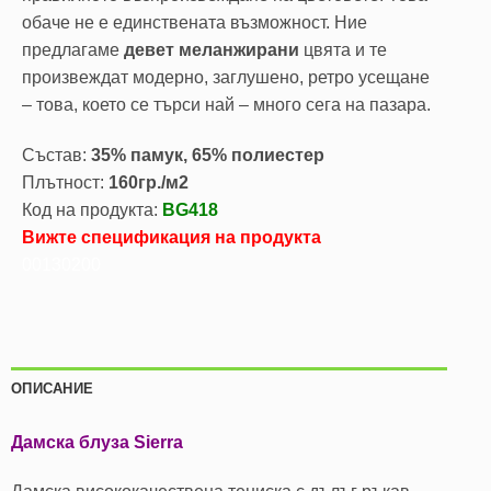
обаче не е единствената възможност. Ние
предлагаме
девет меланжирани
цвята и те
произвеждат модерно, заглушено, ретро усещане
– това, което се търси най – много сега на пазара.
Състав:
35% памук, 65% полиестер
Плътност:
160гр./м2
Код на продукта:
BG418
Вижте спецификация на продукта
00130200
ОПИСАНИЕ
Дамска блуза Sierra