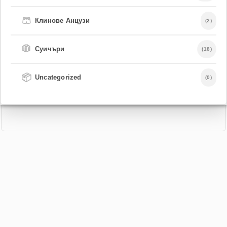
🩳
Клинове Анцузи
(2)
🧥
Суичъри
(18)
📦
Uncategorized
(0)