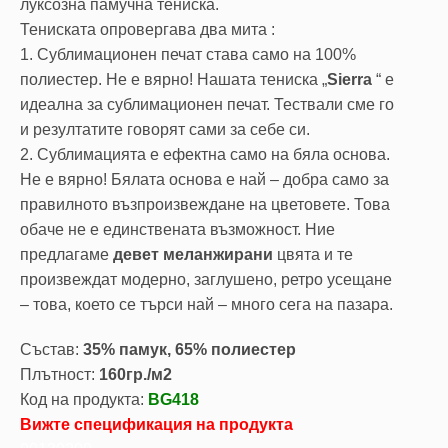
луксозна памучна тениска.
Тениската опровергава два мита :
1. Сублимационен печат става само на 100%
полиестер. Не е вярно! Нашата тениска „
Sierra
“ е
идеална за сублимационен печат. Тествали сме го
и резултатите говорят сами за себе си.
2. Сублимацията е ефектна само на бяла основа.
Не е вярно! Бялата основа е най – добра само за
правилното възпроизвеждане на цветовете. Това
обаче не е единствената възможност. Ние
предлагаме
девет меланжирани
цвята и те
произвеждат модерно, заглушено, ретро усещане
– това, което се търси най – много сега на пазара.
Състав:
35% памук, 65% полиестер
Плътност:
160гр./м2
Код на продукта:
BG418
Вижте спецификация на продукта