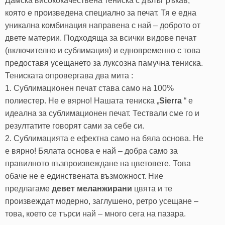
Дамска висококачествена тениска с дълъг ръкав,
която е произведена специално за печат. Тя е една
уникална комбинация направена с най – доброто от
двете материи. Подходяща за всички видове печат
(включително и сублимация) и едновременно с това
предоставя усещането за луксозна памучна тениска.
Тениската опровергава два мита :
1. Сублимационен печат става само на 100%
полиестер. Не е вярно! Нашата тениска „
Sierra
“ е
идеална за сублимационен печат. Тествали сме го и
резултатите говорят сами за себе си.
2. Сублимацията е ефектна само на бяла основа. Не
е вярно! Бялата основа е най – добра само за
правилното възпроизвеждане на цветовете. Това
обаче не е единствената възможност. Ние
предлагаме
девет меланжирани
цвята и те
произвеждат модерно, заглушено, ретро усещане –
това, което се търси най – много сега на пазара.