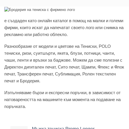
e създаден като онлайн каталог в помощ на малки и големи
фирми, които искат да напечатат своето лого или снимка на
рекламно или работно облекло.
Разнообразие от модели и цветове на Тениски, POLO
тениски, ризи, суитшърти, якета, блузи, потници, чанти,
чаши, ленти и връзки за баджове. Можем да сме полезни с
Директен дигитален печат, Сито печат, Щампи, Флекс и Флок
печат, Трансферен печат, Сублимация, Ролен текстилен
печат и Бродерия.
Изпълняваме бързи и експресни поръчки, в зависимост от
натовареността на машините към момента на подаване на
поръчката.
Мъжка тениска Promo Longer