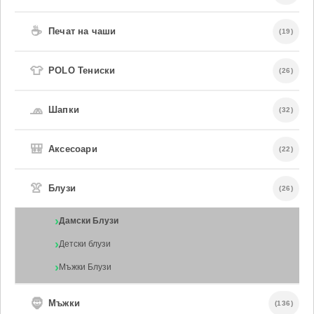
☕
Печат на чаши
(19)
👕
POLO Тениски
(26)
🧢
Шапки
(32)
🎒
Аксесоари
(22)
👚
Блузи
(26)
Дамски Блузи
Детски блузи
Мъжки Блузи
🧔
Мъжки
(136)