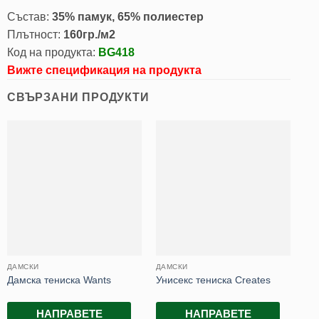
Състав:
35% памук, 65% полиестер
Плътност:
160гр./м2
Код на продукта:
BG418
Вижте спецификация на продукта
СВЪРЗАНИ ПРОДУКТИ
ДАМСКИ
ДАМСКИ
PO
Да
Дамска тениска Wants
Унисекс тениска Creates
Pol
НАПРАВЕТЕ
НАПРАВЕТЕ