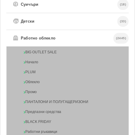
🧥
Суичъри
(18)
🧒
Детски
(33)
🦺
Работно облекло
(2445)
BIG OUTLET SALE
Начало
PLUM
Облекло
Промо
ПАНТАЛОНИ И ПОЛУГАЩЕРИЗОНИ
Предпазни средства
BLACK FRIDAY
Работни ръкавици