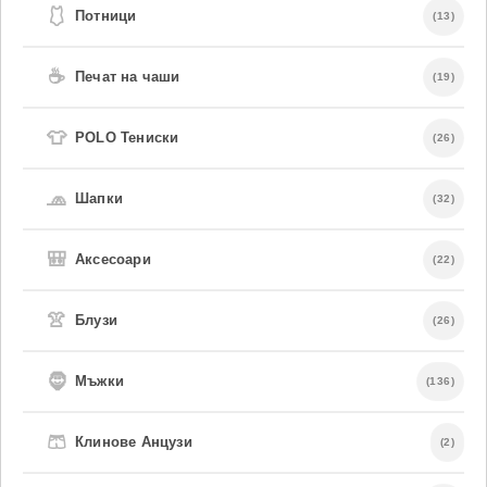
🩱
Потници
(13)
☕
Печат на чаши
(19)
👕
POLO Тениски
(26)
🧢
Шапки
(32)
🎒
Аксесоари
(22)
👚
Блузи
(26)
🧔
Мъжки
(136)
🩳
Клинове Анцузи
(2)