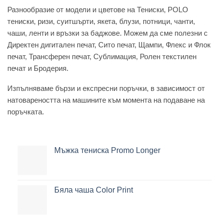
Разнообразие от модели и цветове на Тениски, POLO
тениски, ризи, суитшърти, якета, блузи, потници, чанти,
чаши, ленти и връзки за баджове. Можем да сме полезни с
Директен дигитален печат, Сито печат, Щампи, Флекс и Флок
печат, Трансферен печат, Сублимация, Ролен текстилен
печат и Бродерия.
Изпълняваме бързи и експресни поръчки, в зависимост от
натовареността на машините към момента на подаване на
поръчката.
Мъжка тениска Promo Longer
Бяла чаша Color Print