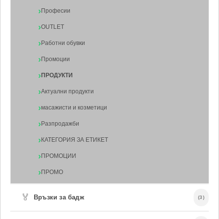
Професии
OUTLET
Работни обувки
Промоции
ПРОДУКТИ
Актуални продукти
масажисти и козметици
Разпродажби
КАТЕГОРИЯ ЗА ЕТИКЕТ
ПРОМОЦИИ
ПРОМО
🏅
Връзки за бадж
(3)