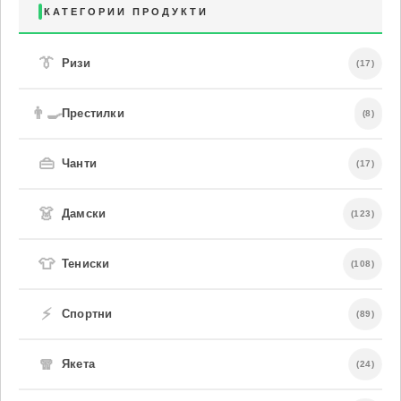
КАТЕГОРИИ ПРОДУКТИ
👔
Ризи
(17)
👨‍🍳
Престилки
(8)
👜
Чанти
(17)
👗
Дамски
(123)
👕
Тениски
(108)
⚡
Спортни
(89)
🧣
Якета
(24)