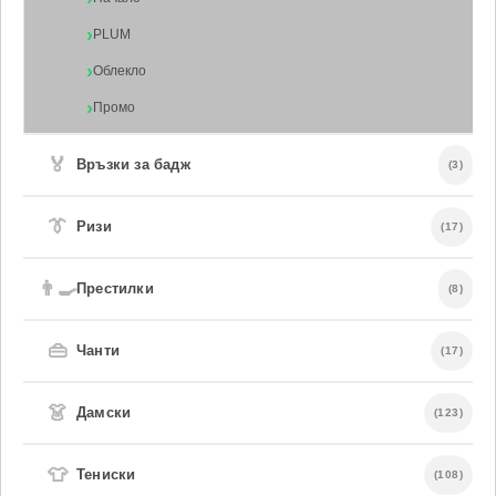
PLUM
Облекло
Промо
🏅
Връзки за бадж
(3)
👔
Ризи
(17)
👨‍🍳
Престилки
(8)
👜
Чанти
(17)
👗
Дамски
(123)
👕
Тениски
(108)