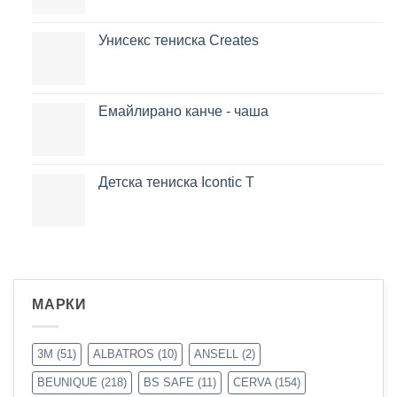
Унисекс тениска Creates
Емайлирано канче - чаша
Детска тениска Icontic T
МАРКИ
3M
(51)
ALBATROS
(10)
ANSELL
(2)
BEUNIQUE
(218)
BS SAFE
(11)
CERVA
(154)