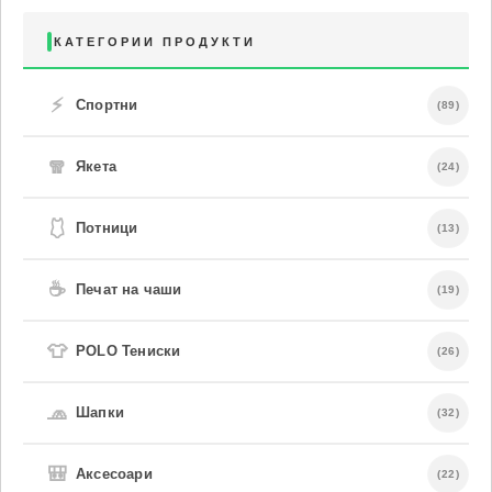
КАТЕГОРИИ ПРОДУКТИ
⚡
Спортни
(89)
🧣
Якета
(24)
🩱
Потници
(13)
☕
Печат на чаши
(19)
👕
POLO Тениски
(26)
🧢
Шапки
(32)
🎒
Аксесоари
(22)