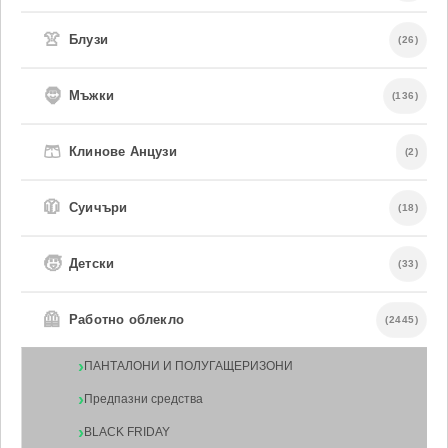
👚
Блузи
(26)
🧔
Мъжки
(136)
🩳
Клинове Анцузи
(2)
🧥
Суичъри
(18)
🧒
Детски
(33)
🦺
Работно облекло
(2445)
ПАНТАЛОНИ И ПОЛУГАЩЕРИЗОНИ
Предпазни средства
BLACK FRIDAY