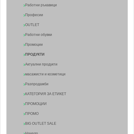
Работни ръкавици
Професии
OUTLET
Работни обувки
Промоции
ПРОДУКТИ
Актуални продукти
масажисти и козметици
Разпродажби
КАТЕГОРИЯ ЗА ЕТИКЕТ
ПРОМОЦИИ
ПРОМО
BIG OUTLET SALE
Начало