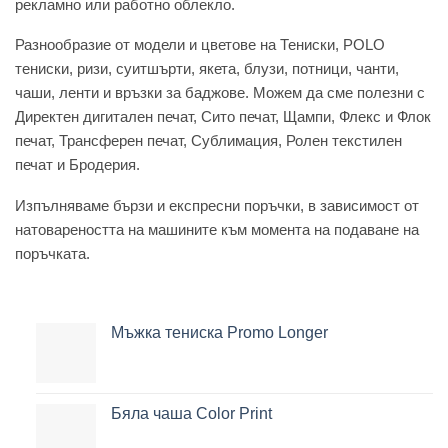
рекламно или работно облекло.
Разнообразие от модели и цветове на Тениски, POLO
тениски, ризи, суитшърти, якета, блузи, потници, чанти,
чаши, ленти и връзки за баджове. Можем да сме полезни с
Директен дигитален печат, Сито печат, Щампи, Флекс и Флок
печат, Трансферен печат, Сублимация, Ролен текстилен
печат и Бродерия.
Изпълняваме бързи и експресни поръчки, в зависимост от
натовареността на машините към момента на подаване на
поръчката.
Мъжка тениска Promo Longer
Бяла чаша Color Print