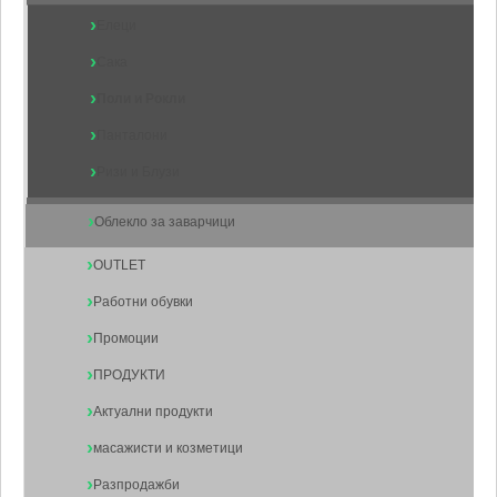
Елеци
Сака
Поли и Рокли
Панталони
Ризи и Блузи
Облекло за заварчици
OUTLET
Работни обувки
Промоции
ПРОДУКТИ
Актуални продукти
масажисти и козметици
Разпродажби