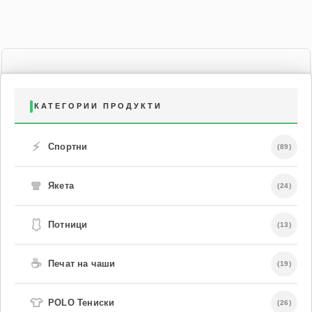
КАТЕГОРИИ ПРОДУКТИ
⚡
Спортни
(89)
🧣
Якета
(24)
🩱
Потници
(13)
☕
Печат на чаши
(19)
👕
POLO Тениски
(26)