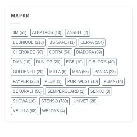
МАРКИ
3M
(51)
ALBATROS
(10)
ANSELL
(2)
BEUNIQUE
(218)
BS SAFE
(11)
CERVA
(154)
CHEROKEE
(97)
COFRA
(54)
DIADORA
(69)
DIAN
(16)
DUNLOP
(20)
EGE
(10)
GIBLOR'S
(40)
GOLDENFIT
(20)
MILLA
(6)
MSA
(55)
PANDA
(23)
PAYPER
(253)
PLUM
(1)
PORTWEST
(19)
PUMA
(14)
SEKURALT
(50)
SEMPERGUARD
(1)
SENKO
(8)
SHOWA
(16)
STENSO
(780)
UNIVET
(28)
VELILLA
(68)
WELDAS
(4)