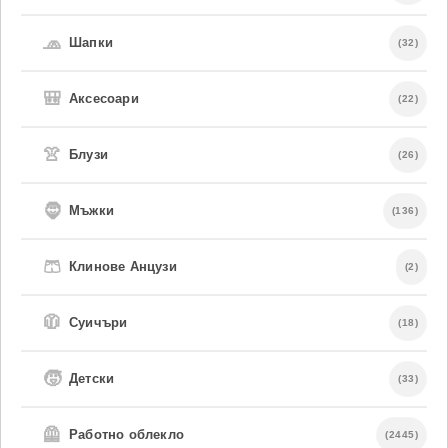
🧢
Шапки
(32)
🎒
Аксесоари
(22)
👚
Блузи
(26)
🧔
Мъжки
(136)
🩳
Клинове Анцузи
(2)
🧥
Суичъри
(18)
🧒
Детски
(33)
🦺
Работно облекло
(2445)