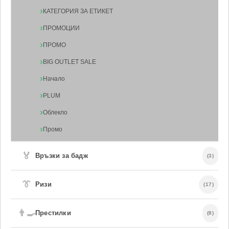
КАТЕГОРИЯ ЗА ЕТИКЕТ
ПРОМОЦИИ
ПРОМО
BIG OUTLET SALE
Начало
PLUM
Облекло
Промо
🏅
Връзки за бадж
(3)
👔
Ризи
(17)
👨‍🍳
Престилки
(8)