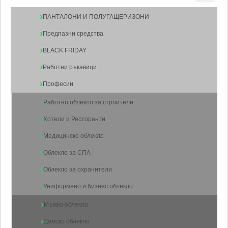
ПАНТАЛОНИ И ПОЛУГАЩЕРИЗОНИ
Предпазни средства
BLACK FRIDAY
Работни ръкавици
Професии
Работно облекло за строители
Хотели и Ресторанти
Медицинско облекло
Облекло за СПА
Облекло за охранители
Униформено и бизнес облекло
Мъжко облекло
Дамско облекло