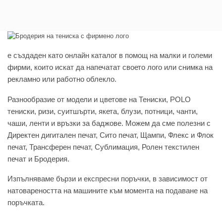
e създаден като онлайн каталог в помощ на малки и големи
фирми, които искат да напечатат своето лого или снимка на
рекламно или работно облекло.
Разнообразие от модели и цветове на Тениски, POLO
тениски, ризи, суитшърти, якета, блузи, потници, чанти,
чаши, ленти и връзки за баджове. Можем да сме полезни с
Директен дигитален печат, Сито печат, Щампи, Флекс и Флок
печат, Трансферен печат, Сублимация, Ролен текстилен
печат и Бродерия.
Изпълняваме бързи и експресни поръчки, в зависимост от
натовареността на машините към момента на подаване на
поръчката.