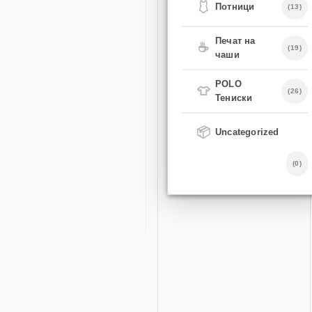
🩱
Потници
(13)
Печат на
☕
(19)
чаши
POLO
👕
(26)
Тениски
📦
Uncategorized
(0)