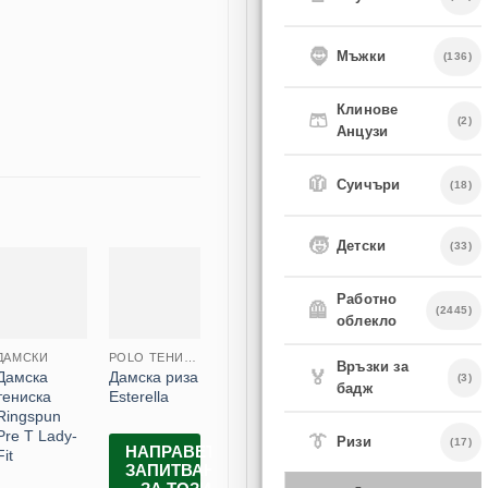
🧔
Мъжки
(136)
Клинове
🩳
(2)
Анцузи
🧥
Суичъри
(18)
🧒
Детски
(33)
Работно
🦺
(2445)
облекло
ДАМСКИ
POLO ТЕНИСКИ
POLO ТЕНИСКИ
МЪЖКИ
Връзки за
🏅
Дамска
Дамска риза
Детска риза
Мъжка риза
Мъжк
(3)
бадж
тениска
Esterella
Polo Long
с дълъг
с къс
Ringspun
65/35
ръкав и
Polo 
Pre T Lady-
джоб
👔
Ризи
(17)
НАПРАВЕТЕ
Fit
ЗАПИТВАНЕ
Е
НАПРАВЕТЕ
НА