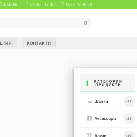
ЕМАЙЛ
09:00 - 17:30
0878 79 49 58
ЕРИЯ
КОНТАКТИ
КАТЕГОРИИ
ПРОДУКТИ
🧢
Шапки
(32)
🎒
Аксесоари
(22)
👚
Блузи
(26)