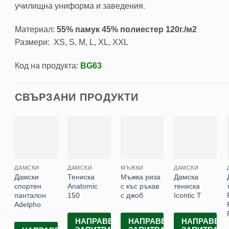
училищна униформа и заведения.
Материал:
55% памук 45% полиестер 120г./м2
Размери: XS, S, M, L, XL, XXL
Код на продукта:
BG63
СВЪРЗАНИ ПРОДУКТИ
ДАМСКИ
ДАМСКИ
МЪЖКИ
ДАМСКИ
Дамски
Тениска
Мъжка риза
Дамска
спортен
Anatomic
с къс ръкав
тениска
панталон
150
с джоб
Icontic T
Adelpho
НАПРАВЕТЕ
НАПРАВЕТЕ
НАПРАВЕТ