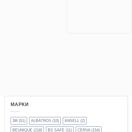
МАРКИ
3M
(51)
ALBATROS
(10)
ANSELL
(2)
BEUNIQUE
(218)
BS SAFE
(11)
CERVA
(154)