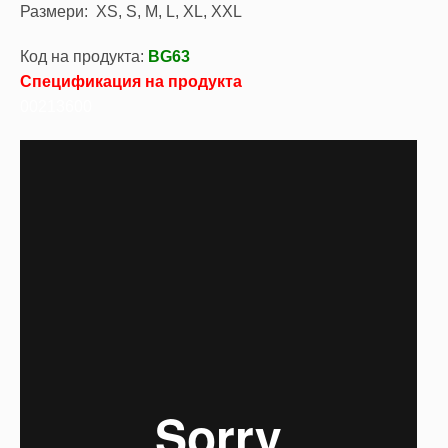
Размери: XS, S, M, L, XL, XXL
Код на продукта:
BG63
Спецификация на продукта
00213600