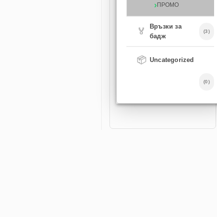
ПРОМО
Връзки за
🏅
(3)
бадж
📦
Uncategorized
(0)