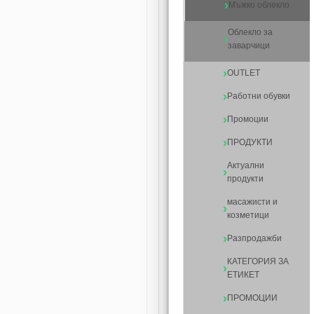
Мъжко облекло
Облекло за
заварчици
OUTLET
Работни обувки
Промоции
ПРОДУКТИ
Актуални
продукти
масажисти и
козметици
Разпродажби
КАТЕГОРИЯ ЗА
ЕТИКЕТ
ПРОМОЦИИ