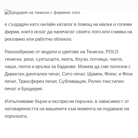
e създаден като онлайн каталог в помощ на малки и големи
фирми, които искат да напечатат своето лого или снимка на
рекламно или работно облекло.
Разнообразие от модели и цветове на Тениски, POLO
тениски, ризи, суитшърти, якета, блузи, потници, чанти,
чаши, ленти и връзки за баджове. Можем да сме полезни с
Директен дигитален печат, Сито печат, Щампи, Флекс и Флок
печат, Трансферен печат, Сублимация, Ролен текстилен
печат и Бродерия.
Изпълняваме бързи и експресни поръчки, в зависимост от
натовареността на машините към момента на подаване на
поръчката.