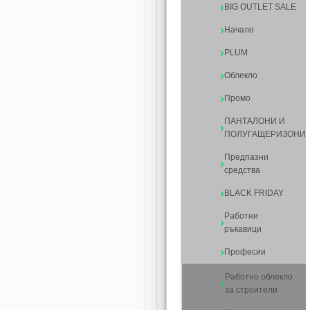
BIG OUTLET SALE
Начало
PLUM
Облекло
Промо
ПАНТАЛОНИ И
ПОЛУГАЩЕРИЗОНИ
Предпазни
средства
BLACK FRIDAY
Работни
ръкавици
Професии
Работно облекло
за строители