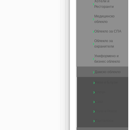
Хотели и
Ресторанти
Медицинско
облекло
Облекло за СПА
Облекло за
охранители
Униформено и
бизнес облекло
Дамско облекло
Ризи и Блузи
Елеци
Сака
Поли и Рокли
Панталони