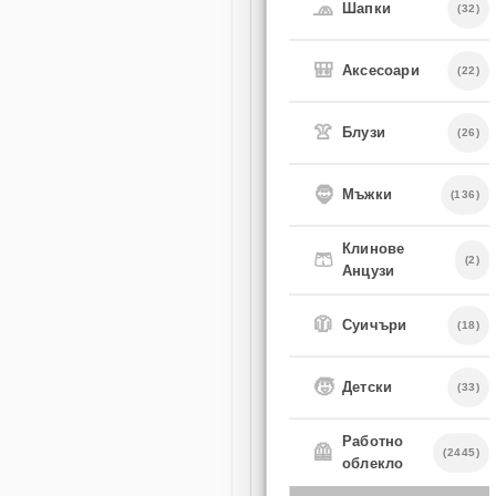
🧢
Шапки
(32)
🎒
Аксесоари
(22)
👚
Блузи
(26)
🧔
Мъжки
(136)
Клинове
🩳
(2)
Анцузи
🧥
Суичъри
(18)
🧒
Детски
(33)
Работно
🦺
(2445)
облекло