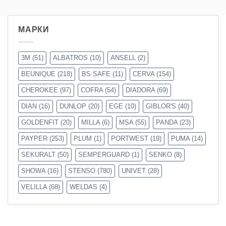
МАРКИ
3M
(51)
ALBATROS
(10)
ANSELL
(2)
BEUNIQUE
(218)
BS SAFE
(11)
CERVA
(154)
CHEROKEE
(97)
COFRA
(54)
DIADORA
(69)
DIAN
(16)
DUNLOP
(20)
EGE
(10)
GIBLOR'S
(40)
GOLDENFIT
(20)
MILLA
(6)
MSA
(55)
PANDA
(23)
PAYPER
(253)
PLUM
(1)
PORTWEST
(19)
PUMA
(14)
SEKURALT
(50)
SEMPERGUARD
(1)
SENKO
(8)
SHOWA
(16)
STENSO
(780)
UNIVET
(28)
VELILLA
(68)
WELDAS
(4)