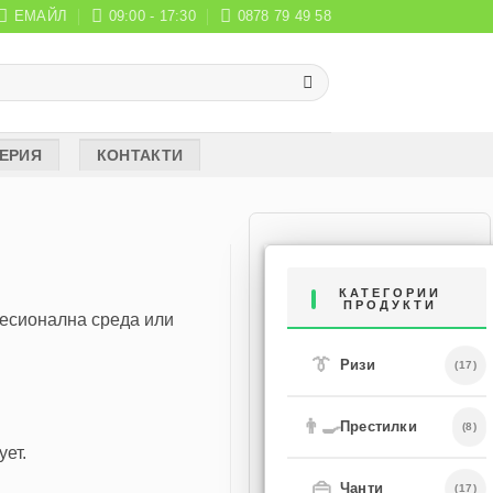
ЕМАЙЛ
09:00 - 17:30
0878 79 49 58
ЕРИЯ
КОНТАКТИ
КАТЕГОРИИ
ПРОДУКТИ
фесионална среда или
👔
Ризи
(17)
👨‍🍳
Престилки
(8)
ует.
👜
Чанти
(17)