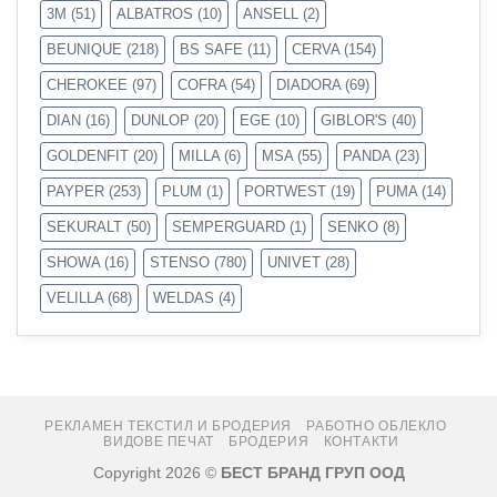
3M
(51)
ALBATROS
(10)
ANSELL
(2)
BEUNIQUE
(218)
BS SAFE
(11)
CERVA
(154)
CHEROKEE
(97)
COFRA
(54)
DIADORA
(69)
DIAN
(16)
DUNLOP
(20)
EGE
(10)
GIBLOR'S
(40)
GOLDENFIT
(20)
MILLA
(6)
MSA
(55)
PANDA
(23)
PAYPER
(253)
PLUM
(1)
PORTWEST
(19)
PUMA
(14)
SEKURALT
(50)
SEMPERGUARD
(1)
SENKO
(8)
SHOWA
(16)
STENSO
(780)
UNIVET
(28)
VELILLA
(68)
WELDAS
(4)
РЕКЛАМЕН ТЕКСТИЛ И БРОДЕРИЯ
РАБОТНО ОБЛЕКЛО
ВИДОВЕ ПЕЧАТ
БРОДЕРИЯ
КОНТАКТИ
Copyright 2026 ©
БЕСТ БРАНД ГРУП ООД