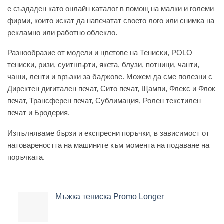
e създаден като онлайн каталог в помощ на малки и големи
фирми, които искат да напечатат своето лого или снимка на
рекламно или работно облекло.
Разнообразие от модели и цветове на Тениски, POLO
тениски, ризи, суитшърти, якета, блузи, потници, чанти,
чаши, ленти и връзки за баджове. Можем да сме полезни с
Директен дигитален печат, Сито печат, Щампи, Флекс и Флок
печат, Трансферен печат, Сублимация, Ролен текстилен
печат и Бродерия.
Изпълняваме бързи и експресни поръчки, в зависимост от
натовареността на машините към момента на подаване на
поръчката.
Мъжка тениска Promo Longer