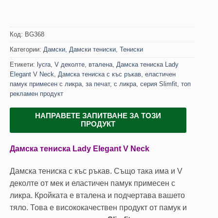
Код:
BG368
Категории:
Дамски
,
Дамски тениски
,
Тениски
Етикети:
lycra
,
V деколте
,
вталена
,
Дамска тениска Lady
Elegant V Neck
,
Дамска тениска с къс ръкав
,
еластичен
памук примесен с ликра
,
за печат
,
с ликра
,
серия Slimfit
,
топ
рекламен продукт
НАПРАВЕТЕ ЗАПИТВАНЕ ЗА ТОЗИ
ПРОДУКТ
Дамска тениска Lady Elegant V Neck
Дамска тениска с къс ръкав. Също така има и V
деколте от мек и еластичен памук примесен с
ликра. Кройката е вталена и подчертава вашето
тяло. Това е висококачествен продукт от памук и