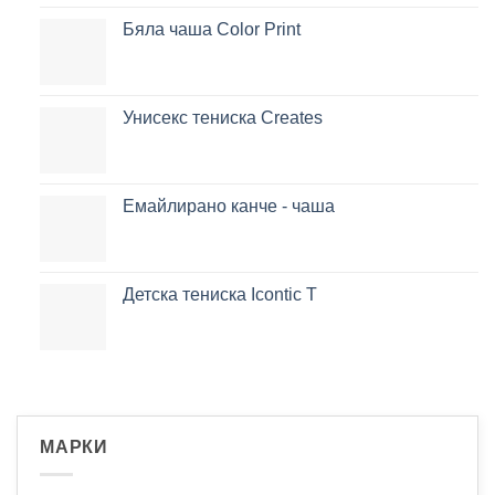
Бяла чаша Color Print
Унисекс тениска Creates
Емайлирано канче - чаша
Детска тениска Icontic T
МАРКИ