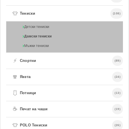
👕
Тениски
(108)
Детски тениски
Дамски тениски
Мъжки тениски
⚡
Спортни
(89)
🧣
Якета
(24)
🩱
Потници
(13)
☕
Печат на чаши
(19)
👕
POLO Тениски
(26)