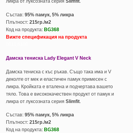
ликра от луксозната серия
Slimfit
.
Състав:
95% памук, 5% ликра
Плътност:
215гр./м2
Код на продукта:
BG368
Вижте спецификация на продукта
0011,6100
Дамска тениска Lady Elegant V Neck
Дамска тениска с къс ръкав. Също така има и V
деколте от мек и еластичен памук примесен с
ликра. Кройката е вталена и подчертава вашето
тяло. Това е висококачествен продукт от памук и
ликра от луксозната серия
Slimfit
.
Състав:
95% памук, 5% ликра
Плътност:
215гр./м2
Код на продукта:
BG368