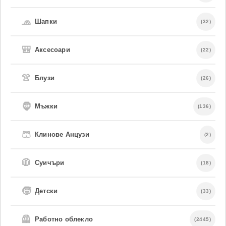
🧢
Шапки
(32)
🎒
Аксесоари
(22)
👚
Блузи
(26)
🧔
Мъжки
(136)
🩳
Клинове Анцузи
(2)
🧥
Суичъри
(18)
🧒
Детски
(33)
🦺
Работно облекло
(2445)