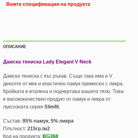
Вижте спецификация на продукта
0011,6100
ОПИСАНИЕ
Дамска тениска Lady Elegant V Neck
Дамска тениска с къс ръкав. Също така има и V
деколте от мек и еластичен памук примесен с ликра.
Кройката е вталена и подчертава вашето тяло. Това
е висококачествен продукт от памук и ликра от
луксозната серия
Slimfit
.
Състав:
95% памук, 5% ликра
Плътност:
215гр./м2
Код на продукта:
BG368