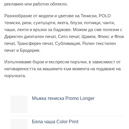
рекламно или работно облекло.
Разнообразие от модели и цветове на Тениски, POLO
тениски, ризи, суитшърти, якета, блузи, потници, чанти,
чаши, ленти и връзки за баджове. Можем да сме полезни с
Директен дигитален печат, Сито печат, Щампи, Флекс и Флок
печат, Трансферен печат, Сублимация, Ролен текстилен
печат и Бродерия.
Изпълняваме бързи и експресни поръчки, в зависимост от
натовареността на машините към момента на подаване на
поръчката.
Мъжка тениска Promo Longer
Бяла чаша Color Print