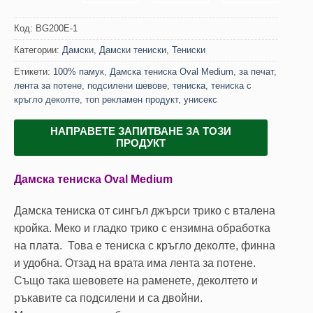
Код:
BG200Е-1
Категории:
Дамски
,
Дамски тениски
,
Тениски
Етикети:
100% памук
,
Дамска тениска Oval Medium
,
за печат
,
лента за потене
,
подсилени шевове
,
тениска
,
тениска с
кръгло деколте
,
топ рекламен продукт
,
унисекс
НАПРАВЕТЕ ЗАПИТВАНЕ ЗА ТОЗИ
ПРОДУКТ
Дамска тениска Oval Medium
Дамска тениска от сингъл джърси трико с вталена
кройка. Меко и гладко трико с ензимна обработка
на плата. Това е тениска с кръгло деколте, финна
и удобна. Отзад на врата има лента за потене.
Също така шевовете на раменете, деколтето и
ръкавите са подсилени и са двойни.