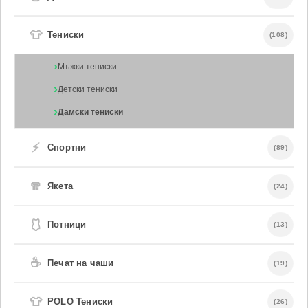
👕
Тениски
(108)
Мъжки тениски
Детски тениски
Дамски тениски
⚡
Спортни
(89)
🧣
Якета
(24)
🩱
Потници
(13)
☕
Печат на чаши
(19)
👕
POLO Тениски
(26)