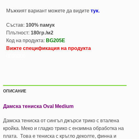
Mъжкият вариант можете да видите
тук.
Състав:
100% памук
Плътност:
180гр./м2
Код на продукта:
BG205E
Вижте спецификация на продукта
0098900
ОПИСАНИЕ
Дамска тениска Oval Medium
Дамска тениска от сингъл джърси трико с вталена
кройка. Меко и гладко трико с ензимна обработка на
плата. Това е тениска с кръгло деколте, финна и