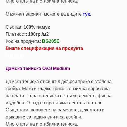
Много плътна и стабилна тениска.
Mъжкият вариант можете да видите
тук.
Състав:
100% памук
Плътност:
180гр./м2
Код на продукта:
BG205E
Вижте спецификация на продукта
0098900
Дамска тениска Oval Medium
Дамска тениска от сингъл джърси трико с вталена
кройка. Меко и гладко трико с ензимна обработка
на плата. Това е тениска с кръгло деколте, финна
и удобна. Отзад на врата има лента за потене.
Също така шевовете на раменете, деколтето и
ръкавите са подсилени и са двойни.
Много плътна и стабилна тениска.