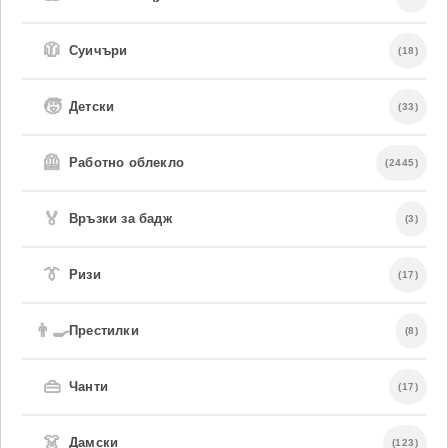
🧥
Суичъри
(18)
🧒
Детски
(33)
🦺
Работно облекло
(2445)
🏅
Връзки за бадж
(3)
👔
Ризи
(17)
👨‍🍳
Престилки
(8)
👜
Чанти
(17)
👗
Дамски
(123)