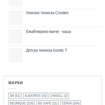
Унисекс тениска Creates
Емайлирано канче - чаша
Детска тениска Icontic T
МАРКИ
3M
(51)
ALBATROS
(10)
ANSELL
(2)
BEUNIQUE
(218)
BS SAFE
(11)
CERVA
(154)