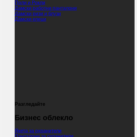
Поли и Рокли
Дамски работни панталони
Дамски ризи и блузи
Дамски елеци
Разгледайте
Бизнес облекло
Якета за охранители
Панталони за охранители