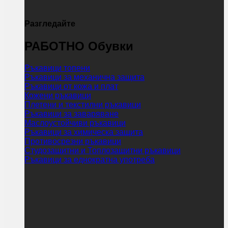
Разгледайте
РАБОТНО Обувки
Ръкавици топени
Ръкавици за механична защита
Ръкавици от кожа и плат
Кожени ръкавици
Плетени и текстилни ръкавици
Ръкавици за заваряване
Маслоустойчиви ръкавици
Ръкавици за химическа защита
Противосрезни ръкавици
Студозащитни и Топлозащитни ръкавици
Ръкавици за еднократна употреба