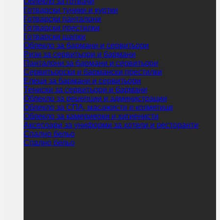
Облекло за готвачи
Готварски туники и куртки
Готварски панталони
Готварски престилки
Готварски шапки
Облекло за бармани и сервитьори
Ризи за сервитьори и бармани
Панталони за бармани и сервитьори
Сервитьорски и бармански престилки
Елеци за бармани и сервитьори
Тениски за сервитьори и бармани
Облекло за рецепции и администрации
Облекло за СПА, масажисти и козметици
Облекло за камериерки и хигиенисти
Аксесоари за униформи за хотели и ресторанти
Спално бельо
Спално бельо