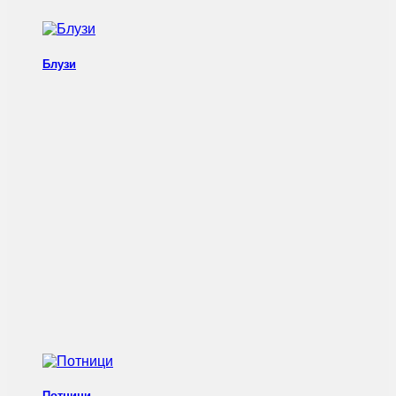
Блузи
Потници