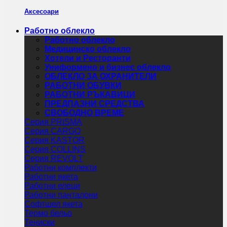
Аксесоари
Работно облекло
Работно облекло
Медицинско облекло
Хотели и Ресторанти
Униформено и бизнес облекло
ОБЛЕКЛО ЗА ОХРАНИТЕЛИ
РАБОТНИ ОБУВКИ
РАБОТНИ РЪКАВИЦИ
ПРЕДПАЗНИ СРЕДСТВА
СВОБОДНО ВРЕМЕ
Серия PRISMA
Серия CARGO
Серия KASTOR
Серия COLLINS
Серия REVOLT
Работни комплекти
Работни якета
Работни елеци
Работни панталони
Софтшел якета
Термо бельо
Тениски