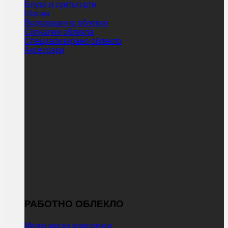
Блузи и суитшърти
Шапки
Водозащитно облекло
Сигнални облекла
Специализирано облекло
Аксесоари
РАБОТНО ОБЛЕКЛО
Медицински комплекти