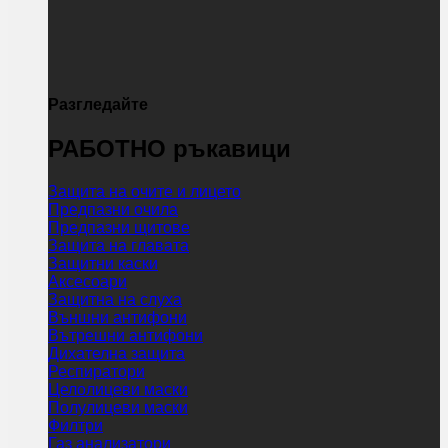
Разгледайте
РАБОТНО ръкавици
Защита на очите и лицето
Предпазни очила
Предпазни щитове
Защита на главата
Защитни каски
Аксесоари
Защитна на слуха
Външни антифони
Вътрешни антифони
Дихателна защита
Респиратори
Целолицеви маски
Полулицеви маски
Филтри
Газ анализатори