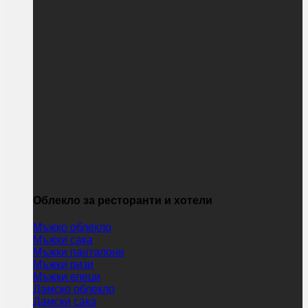
Облекло за ресторанти и хотели
Мъжко облекло
Мъжки сака
Мъжки панталони
Мъжки ризи
Мъжки елеци
Дамско облекло
Дамски сака