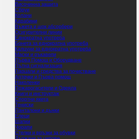
Височинна защита
Сбруи
Колани
Карабини
Въжета и шок абсорбери
Осигурителни линии
Еднократна употреба
Бонета за еднократна употреба
Калцуни за еднократна употреба
Маски и ръкавели
Първа Помощ и Оборудване
Пътна сигнализация
Парцали и средства за почистване
Аптечки и Първа помощ
Наколенки
Пожарогасители и Одеяла
Книги и инструктаж
Спортни якета
Тениски
Панталони и дънки
Елеци
Шапки
Чорапи
Стелки и връзки за обувки
Държачи за ципове