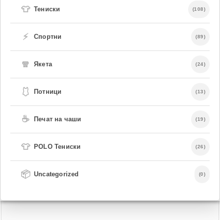
👕
Тениски
(108)
⚡
Спортни
(89)
🧣
Якета
(24)
🩱
Потници
(13)
☕
Печат на чаши
(19)
👕
POLO Тениски
(26)
📦
Uncategorized
(0)