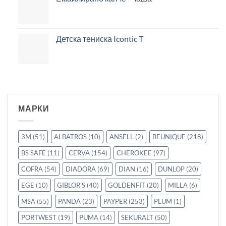
Детска тениска Icontic T
МАРКИ
3M
(51)
ALBATROS
(10)
ANSELL
(2)
BEUNIQUE
(218)
BS SAFE
(11)
CERVA
(154)
CHEROKEE
(97)
COFRA
(54)
DIADORA
(69)
DIAN
(16)
DUNLOP
(20)
EGE
(10)
GIBLOR'S
(40)
GOLDENFIT
(20)
MILLA
(6)
MSA
(55)
PANDA
(23)
PAYPER
(253)
PLUM
(1)
PORTWEST
(19)
PUMA
(14)
SEKURALT
(50)