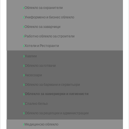
Облекло за охранители
Униформено и бизнес облекло
Облекло за заварчици
Работно облекло за строители
Хотели и Ресторанти
Хавлии
Облекло за готвачи
Аксесоари
Облекло за бармани и сервитьори
Облекло за камериерки и хигиенисти
Спално бельо
Облекло за рецепции и администрации
Медицинско облекло