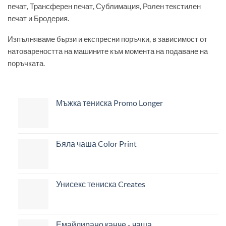
печат, Трансферен печат, Сублимация, Ролен текстилен
печат и Бродерия.
Изпълняваме бързи и експресни поръчки, в зависимост от
натовареността на машините към момента на подаване на
поръчката.
Мъжка тениска Promo Longer
Бяла чаша Color Print
Унисекс тениска Creates
Емайлирано канче - чаша