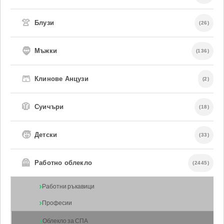
👚
Блузи
(26)
🧔
Мъжки
(136)
🩳
Клинове Анцузи
(2)
🧥
Суичъри
(18)
🧒
Детски
(33)
🦺
Работно облекло
(2445)
Работни ръкавици
Професии
Облекло за СПА