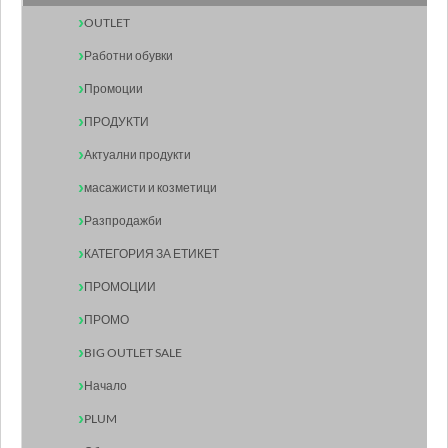
OUTLET
Работни обувки
Промоции
ПРОДУКТИ
Актуални продукти
масажисти и козметици
Разпродажби
КАТЕГОРИЯ ЗА ЕТИКЕТ
ПРОМОЦИИ
ПРОМО
BIG OUTLET SALE
Начало
PLUM