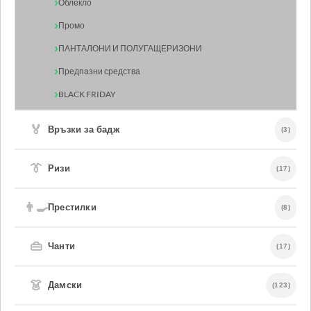
Облекло
Промо
ПАНТАЛОНИ И ПОЛУГАЩЕРИЗОНИ
Предпазни средства
BLACK FRIDAY
🏅
Връзки за бадж
(3)
👔
Ризи
(17)
👨‍🍳
Престилки
(8)
👜
Чанти
(17)
👗
Дамски
(123)