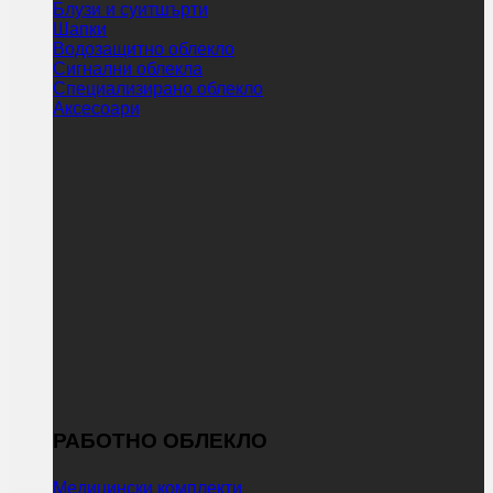
Блузи и суитшърти
Шапки
Водозащитно облекло
Сигнални облекла
Специализирано облекло
Аксесоари
РАБОТНО ОБЛЕКЛО
Медицински комплекти