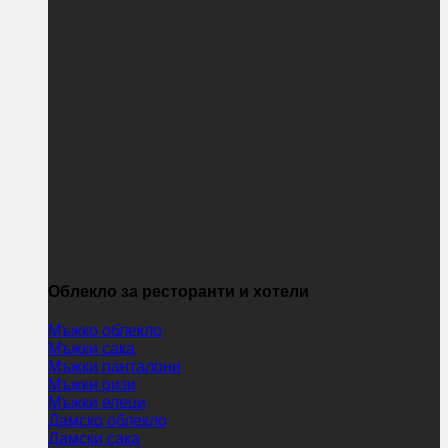
Облекло за ресторанти и хотели
Мъжко облекло
Мъжки сака
Мъжки панталони
Мъжки ризи
Мъжки елеци
Дамско облекло
Дамски сака