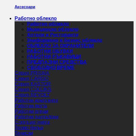
Аксесоари
Работно облекло
Работно облекло
Медицинско облекло
Хотели и Ресторанти
Униформено и бизнес облекло
ОБЛЕКЛО ЗА ОХРАНИТЕЛИ
РАБОТНИ ОБУВКИ
РАБОТНИ РЪКАВИЦИ
ПРЕДПАЗНИ СРЕДСТВА
СВОБОДНО ВРЕМЕ
Серия PRISMA
Серия CARGO
Серия KASTOR
Серия COLLINS
Серия REVOLT
Работни комплекти
Работни якета
Работни елеци
Работни панталони
Софтшел якета
Термо бельо
Тениски