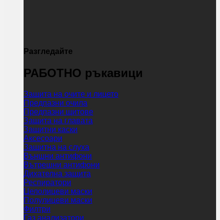
Разгледайте
РАБОТНО ръкавици
Защита на очите и лицето
Предпазни очила
Предпазни щитове
Защита на главата
Защитни каски
Аксесоари
Защитна на слуха
Външни антифони
Вътрешни антифони
Дихателна защита
Респиратори
Целолицеви маски
Полулицеви маски
Филтри
Газ анализатори