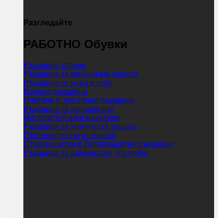
Разгледайте
РАБОТНО Обувки
Ръкавици топени
Ръкавици за механична защита
Ръкавици от кожа и плат
Кожени ръкавици
Плетени и текстилни ръкавици
Ръкавици за заваряване
Маслоустойчиви ръкавици
Ръкавици за химическа защита
Противосрезни ръкавици
Студозащитни и Топлозащитни ръкавици
Ръкавици за еднократна употреба