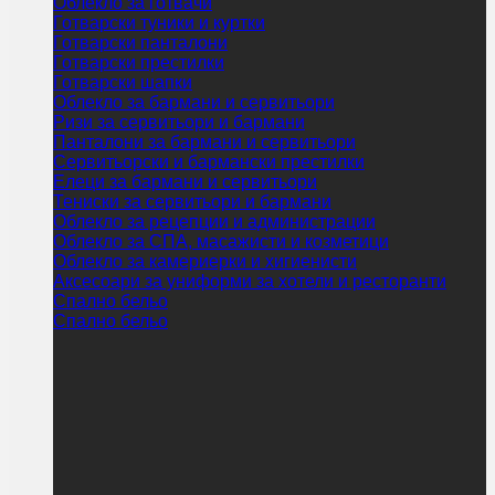
Облекло за готвачи
Готварски туники и куртки
Готварски панталони
Готварски престилки
Готварски шапки
Облекло за бармани и сервитьори
Ризи за сервитьори и бармани
Панталони за бармани и сервитьори
Сервитьорски и бармански престилки
Елеци за бармани и сервитьори
Тениски за сервитьори и бармани
Облекло за рецепции и администрации
Облекло за СПА, масажисти и козметици
Облекло за камериерки и хигиенисти
Аксесоари за униформи за хотели и ресторанти
Спално бельо
Спално бельо