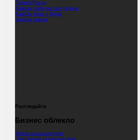
Поли и Рокли
Дамски работни панталони
Дамски ризи и блузи
Дамски елеци
Разгледайте
Бизнес облекло
Якета за охранители
Панталони за охранители