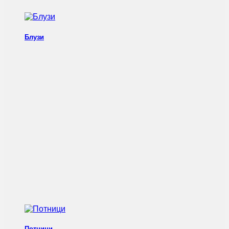
Блузи
Потници