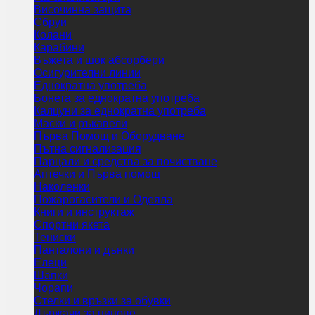
Височинна защита
Сбруи
Колани
Карабини
Въжета и шок абсорбери
Осигурителни линии
Еднократна употреба
Бонета за еднократна употреба
Калцуни за еднократна употреба
Маски и ръкавели
Първа Помощ и Оборудване
Пътна сигнализация
Парцали и средства за почистване
Аптечки и Първа помощ
Наколенки
Пожарогасители и Одеяла
Книги и инструктаж
Спортни якета
Тениски
Панталони и дънки
Елеци
Шапки
Чорапи
Стелки и връзки за обувки
Държачи за ципове