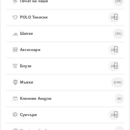
☕
Печат на чаши
(19)
👕
POLO Тениски
(26)
🧢
Шапки
(32)
🎒
Аксесоари
(22)
👚
Блузи
(26)
🧔
Мъжки
(136)
🩳
Клинове Анцузи
(2)
🧥
Суичъри
(18)