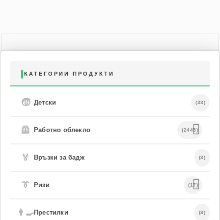
КАТЕГОРИИ ПРОДУКТИ
🧒
Детски
(33)
🦺
Работно облекло
(2445)
🏅
Връзки за бадж
(3)
👔
Ризи
(17)
👨‍🍳
Престилки
(8)