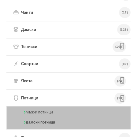
👜
Чанти
(17)
👗
Дамски
(123)
👕
Тениски
(108)
⚡
Спортни
(89)
🧣
Якета
(24)
🩱
Потници
(13)
Мъжки потници
Дамски потници