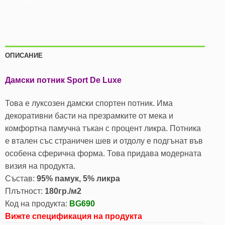
ОПИСАНИЕ
Дамски потник Sport De Luxe
Това е луксозен дамски спортен потник. Има
декоративни басти на презрамките от мека и
комфортна памучна тъкан с процент ликра. Потника
е втален със страничен шев и отдолу е подгънат във
особена сферична форма. Това придава модерната
визия на продукта.
Състав:
95% памук, 5% ликра
Плътност:
180гр./м2
Код на продукта:
BG690
Вижте спецификация на продукта