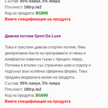
Състав:
95% памук, 5% ликра
Плътност:
180гр./м2
Код на продукта:
BG690
Вижте спецификация на продукта
0081000
Дамски потник Sport De Luxe
Това е луксозен дамски спортен потник. Има
декоративни басти на презрамките от мека и
комфортна памучна тъкан с процент ликра.
Потника е втален със страничен шев и отдолу е
подгънат във особена сферична форма. Това
придава модерната визия на продукта.
Състав:
95% памук, 5% ликра
Плътност:
180гр./м2
Код на продукта:
BG690
Вижте спецификация на продукта
0081000