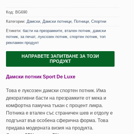
Код:
BG690
Категории:
Дамски
,
Дамски потници
,
Потници
,
Спортни
Етикети:
басти на презрамките
,
втален потник
,
дамски
потник
,
за печат
,
луксозен потник
,
спортен потник
,
топ
рекламен продукт
НАПРАВЕТЕ ЗАПИТВАНЕ ЗА ТОЗИ
ПРОДУКТ
Дамски потник Sport De Luxe
Това е луксозен дамски спортен потник. Има
декоративни басти на презрамките от мека и
комфортна памучна тъкан с процент ликра.
Потника е втален със страничен шев и отдолу е
подгънат във особена сферична форма. Това
придава модерната визия на продукта.