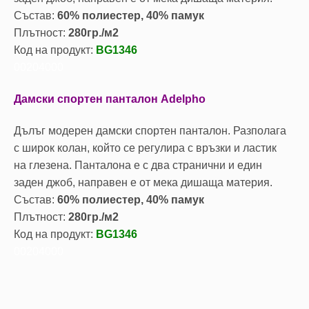
Състав:
60% полиестер, 40% памук
Плътност:
280гр./м2
Код на продукт:
BG1346
00204000
Дамски спортен панталон Adelpho
Дълъг модерен дамски спортен панталон. Разполага
с широк колан, който се регулира с връзки и ластик
на глезена. Панталона е с два странични и един
заден джоб, направен е от мека дишаща материя.
Състав:
60% полиестер, 40% памук
Плътност:
280гр./м2
Код на продукт:
BG1346
00204000