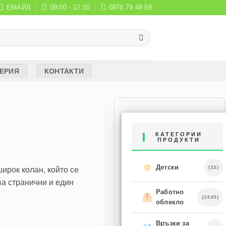
ЕМАЙЛ
09:00 - 17:30
0878 79 49 58
ЕРИЯ
КОНТАКТИ
КАТЕГОРИИ
ПРОДУКТИ
Детски
(33)
ирок колан, който се
ва странични и един
Работно
(2445)
облекло
Връзки за