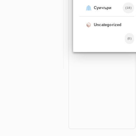
Суичъри
(18)
Uncategorized
(0)