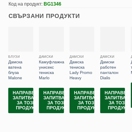
Код на продукт:
BG1346
СВЪРЗАНИ ПРОДУКТИ
БЛУЗИ
ДАМСКИ
ДАМСКИ
ДАМСКИ
Дамска
Камуфлажна
Дамска
Дамски
ватена
унисекс
тениска
работен
блуза
тениска
Lady Promo
панталон
Malone
Marlo
Heavy
Dialis
НАПРАВЕТЕ
НАПРАВЕТЕ
НАПРАВЕТЕ
НАПРАВЕТ
ЗАПИТВАНЕ
ЗАПИТВАНЕ
ЗАПИТВАНЕ
ЗАПИТВАН
ЗА ТОЗИ
ЗА ТОЗИ
ЗА ТОЗИ
ЗА ТОЗИ
ПРОДУКТ
ПРОДУКТ
ПРОДУКТ
ПРОДУКТ