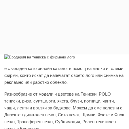
e създаден като онлайн каталог в помощ на малки и големи
фирми, които искат да напечатат своето лого или снимка на
рекламно или работно облекло.
Разнообразие от модели и цветове на Тениски, POLO
тениски, ризи, суитшърти, якета, блузи, потници, чанти,
чаши, ленти и връзки за баджове. Можем да сме полезни с
Директен дигитален печат, Сито печат, Щампи, Флекс и Флок
печат, Трансферен печат, Сублимация, Ролен текстилен
печат и Бродерия.