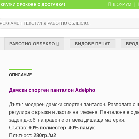
ШОУРУМ
КРАТКИ СРОКОВЕ С ДОСТАВКА!
ърсене
:
РАБОТНО ОБЛЕКЛО
ВИДОВЕ ПЕЧАТ
БРОД
ОПИСАНИЕ
Дамски спортен панталон Adelpho
Дълъг модерен дамски спортен панталон. Разполага с ш
регулира с връзки и ластик на глезена. Панталона е с д
заден джоб, направен е от мека дишаща материя.
Състав:
60% полиестер, 40% памук
Плътност:
280гр./м2