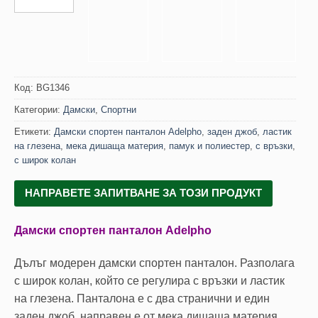
Код:
BG1346
Категории:
Дамски
,
Спортни
Етикети:
Дамски спортен панталон Adelpho
,
заден джоб
,
ластик
на глезена
,
мека дишаща материя
,
памук и полиестер
,
с връзки
,
с широк колан
НАПРАВЕТЕ ЗАПИТВАНЕ ЗА ТОЗИ ПРОДУКТ
Дамски спортен панталон Adelpho
Дълъг модерен дамски спортен панталон. Разполага
с широк колан, който се регулира с връзки и ластик
на глезена. Панталона е с два странични и един
заден джоб, направен е от мека дишаща материя.