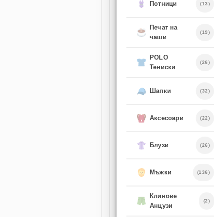
Потници
(13)
Печат на
(19)
чаши
POLO
(26)
Тениски
Шапки
(32)
Аксесоари
(22)
Блузи
(26)
Мъжки
(136)
Клинове
(2)
Анцузи