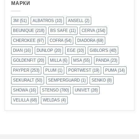
МАРКИ
3M
(51)
ALBATROS
(10)
ANSELL
(2)
BEUNIQUE
(218)
BS SAFE
(11)
CERVA
(154)
CHEROKEE
(97)
COFRA
(54)
DIADORA
(69)
DIAN
(16)
DUNLOP
(20)
EGE
(10)
GIBLOR'S
(40)
GOLDENFIT
(20)
MILLA
(6)
MSA
(55)
PANDA
(23)
PAYPER
(253)
PLUM
(1)
PORTWEST
(19)
PUMA
(14)
SEKURALT
(50)
SEMPERGUARD
(1)
SENKO
(8)
SHOWA
(16)
STENSO
(780)
UNIVET
(28)
VELILLA
(68)
WELDAS
(4)