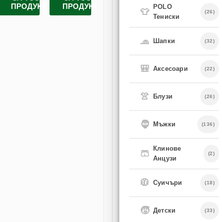
ПРОДУКТ
ПРОДУКТ
ПРОДУКТ
POLO
👕
(26)
Тениски
🧢
Шапки
(32)
🎒
Аксесоари
(22)
👚
Блузи
(26)
🧔
Мъжки
(136)
Клинове
🩳
(2)
Анцузи
🧥
Суичъри
(18)
🧒
Детски
(33)