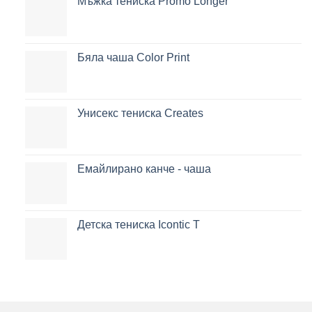
Мъжка тениска Promo Longer
Бяла чаша Color Print
Унисекс тениска Creates
Емайлирано канче - чаша
Детска тениска Icontic T