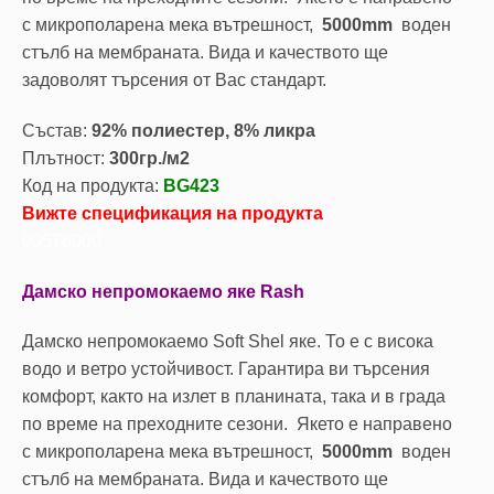
с микрополарена мека вътрешност,
5000mm
воден
стълб на мембраната. Вида и качеството ще
задоволят търсения от Вас стандарт.
Състав:
92% полиестер, 8% ликра
Плътност:
300гр./м2
Код на продукта:
BG423
Вижте спецификация на продукта
00576000
Дамско непромокаемо яке Rash
Дамско непромокаемо Soft Shel яке. То е с висока
водо и ветро устойчивост. Гарантира ви търсения
комфорт, както на излет в планината, така и в града
по време на преходните сезони. Якето е направено
с микрополарена мека вътрешност,
5000mm
воден
стълб на мембраната. Вида и качеството ще