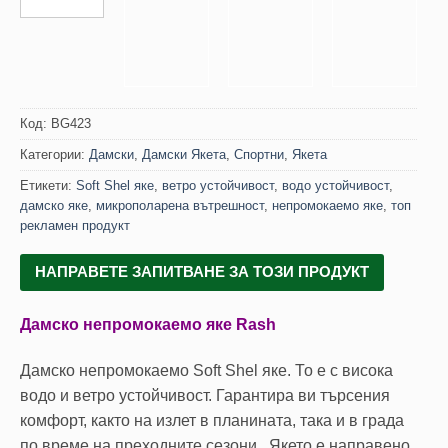
Код:
BG423
Категории:
Дамски
,
Дамски Якета
,
Спортни
,
Якета
Етикети:
Soft Shel яке
,
ветро устойчивост
,
водо устойчивост
,
дамско яке
,
микрополарена вътрешност
,
непромокаемо яке
,
топ
рекламен продукт
НАПРАВЕТЕ ЗАПИТВАНЕ ЗА ТОЗИ ПРОДУКТ
Дамско непромокаемо яке Rash
Дамско непромокаемо Soft Shel яке. То е с висока
водо и ветро устойчивост. Гарантира ви търсения
комфорт, както на излет в планината, така и в града
по време на преходните сезони. Якето е направено