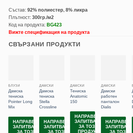
Състав:
92% полиестер, 8% ликра
Плътност:
300гр./м2
Код на продукта:
BG423
Вижте спецификация на продукта
СВЪРЗАНИ ПРОДУКТИ
БЛУЗИ
ДАМСКИ
ДАМСКИ
ДАМСКИ
Дамска
Дамска
Тениска
Дамски
тениска
тениска
Anatomic
работен
Pointer Long
Stella
150
панталон
Mix
Crossline
Dialis
НАПРАВЕТЕ
ЗАПИТВАНЕ
НАПРАВЕТЕ
НАПРАВЕТЕ
НАПРАВЕТ
ЗА ТОЗИ
ЗАПИТВАНЕ
ЗАПИТВАНЕ
ЗАПИТВАН
ПРОДУКТ
ЗА ТОЗИ
ЗА ТОЗИ
ЗА ТОЗИ