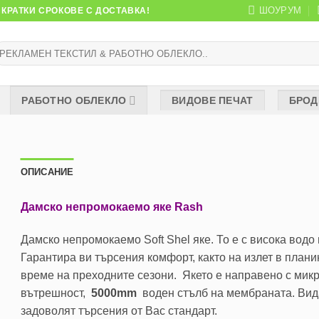
ШОУРУМ
КРАТКИ СРОКОВЕ С ДОСТАВКА!
ърсене
:
РАБОТНО ОБЛЕКЛО
ВИДОВЕ ПЕЧАТ
БРОД
ОПИСАНИЕ
Дамско непромокаемо яке Rash
Дамско непромокаемо Soft Shel яке. То е с висока водо 
Гарантира ви търсения комфорт, както на излет в планин
време на преходните сезони. Якето е направено с мик
вътрешност,
5000mm
воден стълб на мембраната. Вид
задоволят търсения от Вас стандарт.