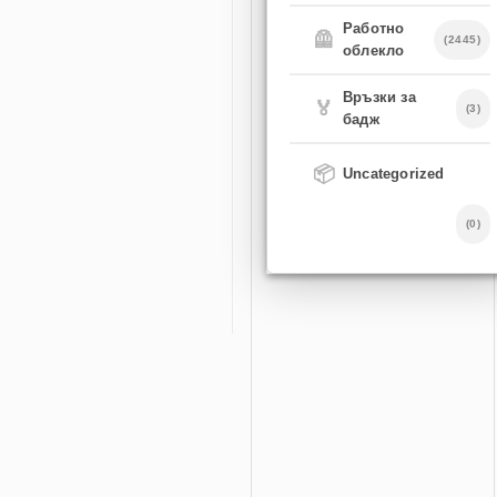
Работно
🦺
(2445)
облекло
Връзки за
🏅
(3)
бадж
📦
Uncategorized
(0)