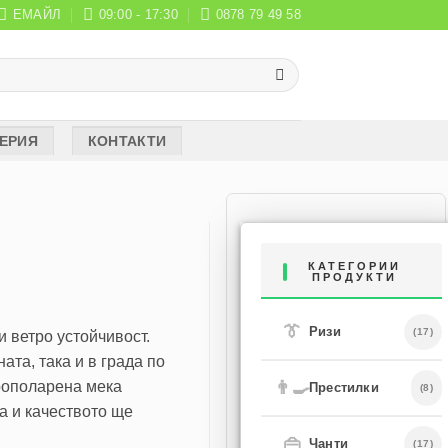
ЕМАЙЛ
09:00 - 17:30
0878 79 49 58
ЕРИЯ
КОНТАКТИ
КАТЕГОРИИ
ПРОДУКТИ
👔
Ризи
(17)
и ветро устойчивост.
ата, така и в града по
рополарена мека
👨‍🍳
Престилки
(8)
а и качеството ще
👜
Чанти
(17)