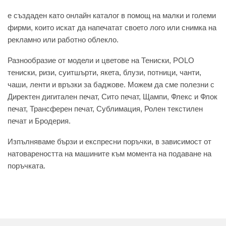
e създаден като онлайн каталог в помощ на малки и големи
фирми, които искат да напечатат своето лого или снимка на
рекламно или работно облекло.
Разнообразие от модели и цветове на Тениски, POLO
тениски, ризи, суитшърти, якета, блузи, потници, чанти,
чаши, ленти и връзки за баджове. Можем да сме полезни с
Директен дигитален печат, Сито печат, Щампи, Флекс и Флок
печат, Трансферен печат, Сублимация, Ролен текстилен
печат и Бродерия.
Изпълняваме бързи и експресни поръчки, в зависимост от
натовареността на машините към момента на подаване на
поръчката.