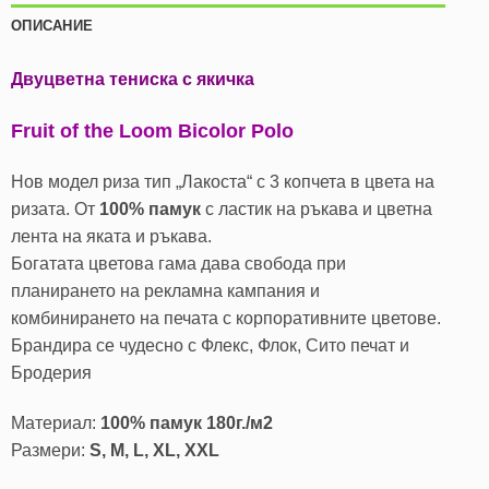
ОПИСАНИЕ
Двуцветна тениска с якичка
Fruit of the Loom Bicolor Polo
Нов модел риза тип „Лакоста“ с 3 копчета в цвета на
ризата. От
100% памук
с ластик на ръкава и цветна
лента на яката и ръкава.
Богатата цветова гама дава свобода при
планирането на рекламна кампания и
комбинирането на печата с корпоративните цветове.
Брандира се чудесно с Флекс, Флок, Сито печат и
Бродерия
Материал:
100% памук 180г./м2
Размери:
S, M, L, XL, XXL