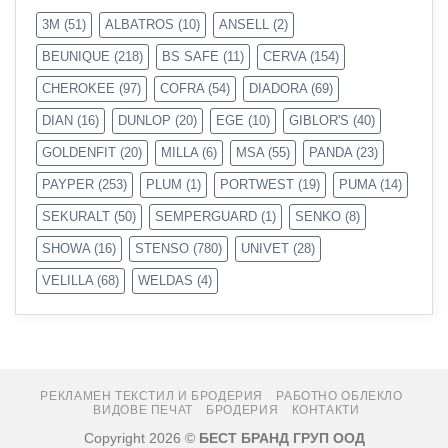
3M
(51)
ALBATROS
(10)
ANSELL
(2)
BEUNIQUE
(218)
BS SAFE
(11)
CERVA
(154)
CHEROKEE
(97)
COFRA
(54)
DIADORA
(69)
DIAN
(16)
DUNLOP
(20)
EGE
(10)
GIBLOR'S
(40)
GOLDENFIT
(20)
MILLA
(6)
MSA
(55)
PANDA
(23)
PAYPER
(253)
PLUM
(1)
PORTWEST
(19)
PUMA
(14)
SEKURALT
(50)
SEMPERGUARD
(1)
SENKO
(8)
SHOWA
(16)
STENSO
(780)
UNIVET
(28)
VELILLA
(68)
WELDAS
(4)
РЕКЛАМЕН ТЕКСТИЛ И БРОДЕРИЯ
РАБОТНО ОБЛЕКЛО
ВИДОВЕ ПЕЧАТ
БРОДЕРИЯ
КОНТАКТИ
Copyright 2026 ©
БЕСТ БРАНД ГРУП ООД