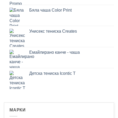
Бяла чаша Color Print
Унисекс тениска Creates
Емайлирано канче - чаша
Детска тениска Icontic T
МАРКИ