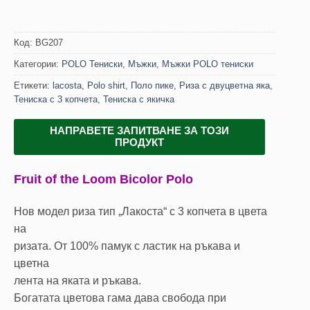
Код:
BG207
Категории:
POLO Тениски
,
Мъжки
,
Мъжки POLO тениски
Етикети:
lacosta
,
Polo shirt
,
Поло пике
,
Риза с двуцветна яка
,
Тениска с 3 копчета
,
Тениска с якичка
НАПРАВЕТЕ ЗАПИТВАНЕ ЗА ТОЗИ
ПРОДУКТ
Fruit of the Loom Bicolor Polo
Нов модел риза тип „Лакоста“ с 3 копчета в цвета
на
ризата. От 100% памук с ластик на ръкава и
цветна
лента на яката и ръкава.
Богатата цветова гама дава свобода при