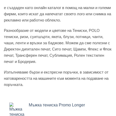
e създаден като онлайн каталог в помощ на малки и големи
фирми, които искат да напечатат своето лого или снимка на
рекламно или работно облекло.
Разнообразие от модели и цветове на Тениски, POLO
тениски, ризи, суитшърти, якета, блузи, потници, чанти,
чаши, ленти и връзки за баджове. Можем да сме полезни с
Директен дигитален печат, Сито печат, Щампи, Флекс и Флок
печат, Трансферен печат, Сублимация, Ролен текстилен
печат и Бродерия.
Изпълняваме бързи и експресни поръчки, в зависимост от
натовареността на машините към момента на подаване на
поръчката.
Мъжка тениска Promo Longer