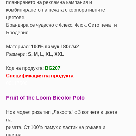
планирането на рекламна кампания и
комбинирането на печата с корпоративните
цветове.
Брандира се чудесно с Флекс, Флок, Сито печат и
Бродерия
Материал:
100% памук 180г./м2
Размери:
S, M, L, XL, XXL
Код на продукта:
BG207
Спецификация на продукта
00117500
Fruit of the Loom Bicolor Polo
Нов модел риза тип „Лакоста“ с 3 копчета в цвета
на
ризата. От 100% памук с ластик на ръкава и
цветна