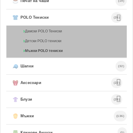
Печат на чаши
(19)
POLO Тениски
(26)
Дамски POLO Тениски
Детски POLO тениски
Мъжки POLO тениски
Шапки
(32)
Аксесоари
(22)
Блузи
(26)
Мъжки
(136)
Клинове Анцузи
(2)