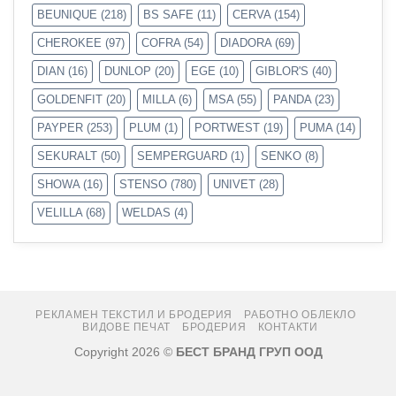
BEUNIQUE
(218)
BS SAFE
(11)
CERVA
(154)
CHEROKEE
(97)
COFRA
(54)
DIADORA
(69)
DIAN
(16)
DUNLOP
(20)
EGE
(10)
GIBLOR'S
(40)
GOLDENFIT
(20)
MILLA
(6)
MSA
(55)
PANDA
(23)
PAYPER
(253)
PLUM
(1)
PORTWEST
(19)
PUMA
(14)
SEKURALT
(50)
SEMPERGUARD
(1)
SENKO
(8)
SHOWA
(16)
STENSO
(780)
UNIVET
(28)
VELILLA
(68)
WELDAS
(4)
РЕКЛАМЕН ТЕКСТИЛ И БРОДЕРИЯ
РАБОТНО ОБЛЕКЛО
ВИДОВЕ ПЕЧАТ
БРОДЕРИЯ
КОНТАКТИ
Copyright 2026 ©
БЕСТ БРАНД ГРУП ООД