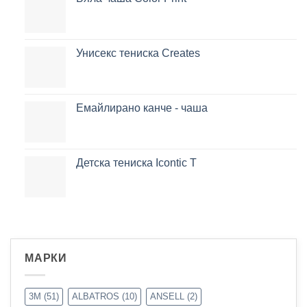
Унисекс тениска Creates
Емайлирано канче - чаша
Детска тениска Icontic T
МАРКИ
3M
(51)
ALBATROS
(10)
ANSELL
(2)