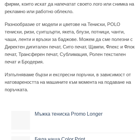
фирми, които искат да напечатат своето лого или снимка на
рекламно или работно облекло.
Разнообразие от модели и цветове на Тениски, POLO
тениски, ризи, суитшърти, якета, блузи, потници, чанти,
чаши, ленти и връзки за баджове. Можем да сме полезни с
Директен дигитален печат, Сито печат, Щампи, Флекс и Флок
печат, Трансферен печат, Сублимация, Ролен текстилен
печат и Бродерия.
Изпълняваме бързи и експресни поръчки, в зависимост от
натовареността на машините към момента на подаване на
поръчката.
Мъжка тениска Promo Longer
Бяла чаша Color Print