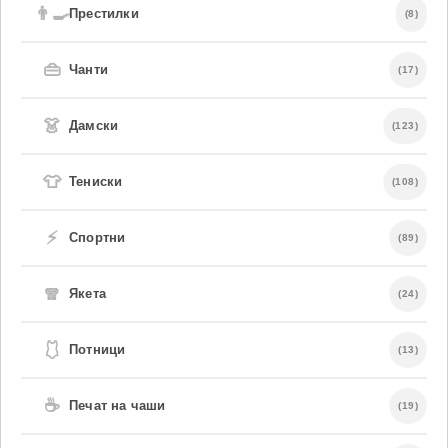
👨‍🍳
Престилки
(8)
👜
Чанти
(17)
👗
Дамски
(123)
👕
Тениски
(108)
⚡
Спортни
(89)
🧣
Якета
(24)
🩱
Потници
(13)
☕
Печат на чаши
(19)