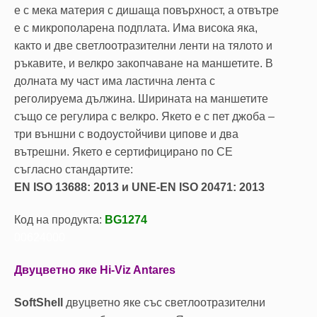
е с мека материя с дишаща повърхност, а отвътре
е с микрополарена подплата. Има висока яка,
както и две светлоотразителни ленти на тялото и
ръкавите, и велкро закопчаване на маншетите. В
долната му част има ластична лента с
реголируема дължина. Ширината на маншетите
също се регулира с велкро. Якето е с пет джоба –
три външни с водоустойчиви ципове и два
вътрешни. Якето е сертифицирано по CE
съгласно стандартите:
EN ISO 13688: 2013 и UNE-EN ISO 20471: 2013
Код на продукта:
BG1274
00624000
Двуцветно яке Hi-Viz Antares
SoftShell
двуцветно яке със светлоотразителни