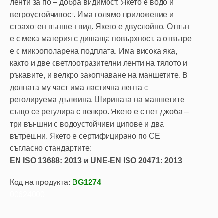
ленти за по – добра видимост. Якето е водо и
ветроустойчивост. Има голямо приложение и
страхотен външен вид. Якето е двуслойно. Отвън
е с мека материя с дишаща повърхност, а отвътре
е с микрополарена подплата. Има висока яка,
както и две светлоотразителни ленти на тялото и
ръкавите, и велкро закопчаване на маншетите. В
долната му част има ластична лента с
реголируема дължина. Ширината на маншетите
също се регулира с велкро. Якето е с пет джоба –
три външни с водоустойчиви ципове и два
вътрешни. Якето е сертифицирано по CE
съгласно стандартите:
EN ISO 13688: 2013 и UNE-EN ISO 20471: 2013
Код на продукта:
BG1274
00624000