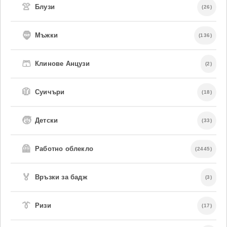
👚
Блузи
(26)
🧔
Мъжки
(136)
🩳
Клинове Анцузи
(2)
🧥
Суичъри
(18)
🧒
Детски
(33)
🦺
Работно облекло
(2445)
🏅
Връзки за бадж
(3)
👔
Ризи
(17)