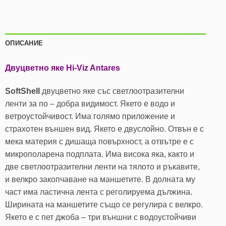
ОПИСАНИЕ
Двуцветно яке Hi-Viz Antares
SoftShell
двуцветно яке със светлоотразителни
ленти за по – добра видимост. Якето е водо и
ветроустойчивост. Има голямо приложение и
страхотен външен вид. Якето е двуслойно. Отвън е с
мека материя с дишаща повърхност, а отвътре е с
микрополарена подплата. Има висока яка, както и
две светлоотразителни ленти на тялото и ръкавите,
и велкро закопчаване на маншетите. В долната му
част има ластична лента с реголируема дължина.
Ширината на маншетите също се регулира с велкро.
Якето е с пет джоба – три външни с водоустойчиви