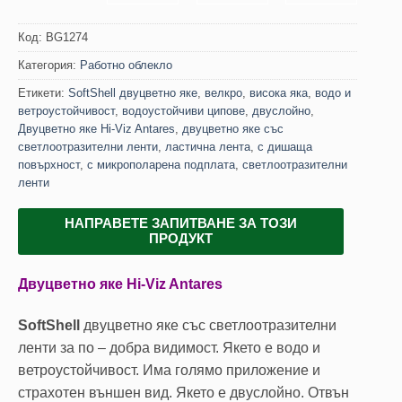
Код:
BG1274
Категория:
Работно облекло
Етикети:
SoftShell двуцветно яке
,
велкро
,
висока яка
,
водо и
ветроустойчивост
,
водоустойчиви ципове
,
двуслойно
,
Двуцветно яке Hi-Viz Antares
,
двуцветно яке със
светлоотразителни ленти
,
ластична лента
,
с дишаща
повърхност
,
с микрополарена подплата
,
светлоотразителни
ленти
НАПРАВЕТЕ ЗАПИТВАНЕ ЗА ТОЗИ
ПРОДУКТ
Двуцветно яке Hi-Viz Antares
SoftShell
двуцветно яке със светлоотразителни
ленти за по – добра видимост. Якето е водо и
ветроустойчивост. Има голямо приложение и
страхотен външен вид. Якето е двуслойно. Отвън