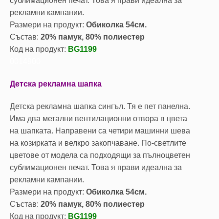
сублимационен печат. Това я прави идеална за
рекламни кампании.
Размери на продукт:
Обиколка 54см.
Състав:
20% памук, 80% полиестер
Код на продукт:
BG1199
0014900
Детска рекламна шапка
Детска рекламна шапка сингъл. Тя е пет панелна.
Има два метални вентилационни отвора в цвета
на шапката. Направени са четири машинни шева
на козирката и велкро закопчаване. По-светлите
цветове от модела са подходящи за пълноцветен
сублимационен печат. Това я прави идеална за
рекламни кампании.
Размери на продукт:
Обиколка 54см.
Състав:
20% памук, 80% полиестер
Код на продукт:
BG1199