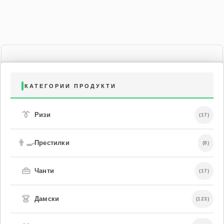
КАТЕГОРИИ ПРОДУКТИ
👔
Ризи
(17)
👨‍🍳
Престилки
(8)
👜
Чанти
(17)
👗
Дамски
(123)