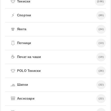
👕
Тениски
(108)
⚡
Спортни
(89)
🧣
Якета
(24)
🩱
Потници
(13)
☕
Печат на чаши
(19)
👕
POLO Тениски
(26)
🧢
Шапки
(32)
🎒
Аксесоари
(22)