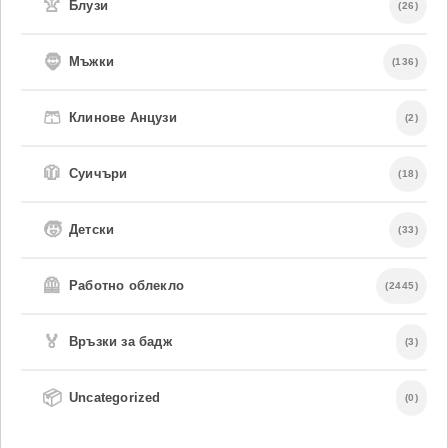
👚
Блузи
(26)
🧔
Мъжки
(136)
🩳
Клинове Анцузи
(2)
🧥
Суичъри
(18)
🧒
Детски
(33)
🦺
Работно облекло
(2445)
🏅
Връзки за бадж
(3)
📦
Uncategorized
(0)