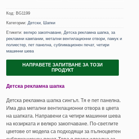
Код:
BG1199
Категории:
Детски
,
Шапки
Етикети:
велкро закопчаване
,
Детска рекламна шапка
,
за
рекламни кампании
,
метални вентилационни отвори
,
памук и
полиестер
,
пет панелна
,
сублимационен печат
,
четири
машинни шева
НАПРАВЕТЕ ЗАПИТВАНЕ ЗА ТОЗИ
ПРОДУКТ
Детска рекламна шапка
Детска рекламна шапка сингъл. Тя е пет панелна.
Има два метални вентилационни отвора в цвета
на шапката. Направени са четири машинни шева
на козирката и велкро закопчаване. По-светлите
цветове от модела са подходящи за пълноцветен