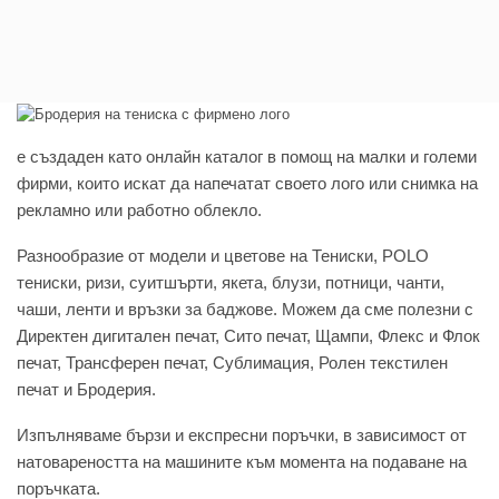
e създаден като онлайн каталог в помощ на малки и големи
фирми, които искат да напечатат своето лого или снимка на
рекламно или работно облекло.
Разнообразие от модели и цветове на Тениски, POLO
тениски, ризи, суитшърти, якета, блузи, потници, чанти,
чаши, ленти и връзки за баджове. Можем да сме полезни с
Директен дигитален печат, Сито печат, Щампи, Флекс и Флок
печат, Трансферен печат, Сублимация, Ролен текстилен
печат и Бродерия.
Изпълняваме бързи и експресни поръчки, в зависимост от
натовареността на машините към момента на подаване на
поръчката.