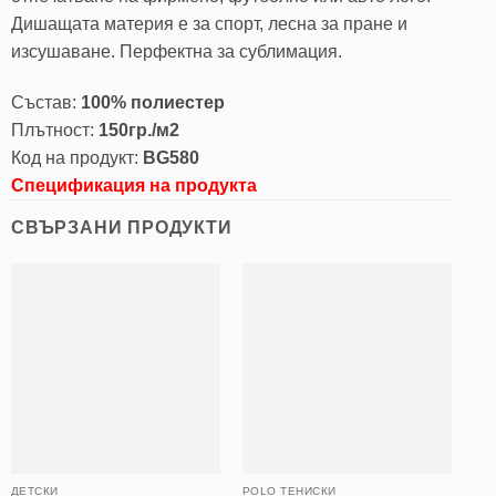
Дишащата материя е за спорт, леснa за пране и
изсушаване. Перфектна за сублимация.
Състав:
100% полиестер
Плътност:
150гр./м2
Код на продукт:
BG580
Спецификация на продукта
СВЪРЗАНИ ПРОДУКТИ
ДЕТСКИ
POLO ТЕНИСКИ
PO