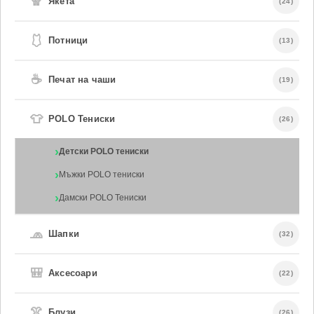
🧣
Якета
(24)
🩱
Потници
(13)
☕
Печат на чаши
(19)
👕
POLO Тениски
(26)
Детски POLO тениски
Мъжки POLO тениски
Дамски POLO Тениски
🧢
Шапки
(32)
🎒
Аксесоари
(22)
👚
Блузи
(26)