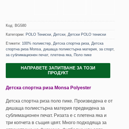
Код:
BG580
Категории:
POLO Тениски
,
Детски
,
Детски POLO тениски
Етикети:
100% полиестер
,
Детска спортна риза
,
Детска
спортна риза Monsa
,
дишаща полиестърна материя
,
за спорт
,
за сублимационен печат
,
плетена яка
,
Поло пике
НАПРАВЕТЕ ЗАПИТВАНЕ ЗА ТОЗИ
ПРОДУКТ
Детска спортна риза Monsa Polyester
Детска спортна риза поло пике. Произведена е от
дишаща полиестърна материя предвидена за
сублимационен печат. Ризата е с плетена яка и
три копчета в същия цвят. Много подходяща за