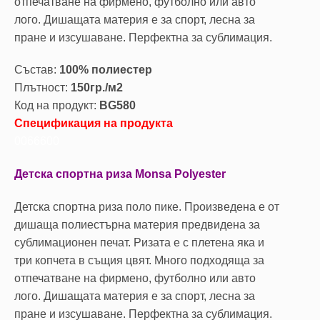
отпечатване на фирмено, футболно или авто
лого. Дишащата материя е за спорт, леснa за
пране и изсушаване. Перфектна за сублимация.
Състав:
100% полиестер
Плътност:
150гр./м2
Код на продукт:
BG580
Спецификация на продукта
0066600
Детска спортна риза Monsa Polyester
Детска спортна риза поло пике. Произведена е от
дишаща полиестърна материя предвидена за
сублимационен печат. Ризата е с плетена яка и
три копчета в същия цвят. Много подходяща за
отпечатване на фирмено, футболно или авто
лого. Дишащата материя е за спорт, леснa за
пране и изсушаване. Перфектна за сублимация.