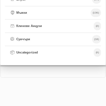
🧔
Мъжки
(136)
🩳
Клинове Анцузи
(2)
🧥
Суичъри
(18)
📦
Uncategorized
(0)