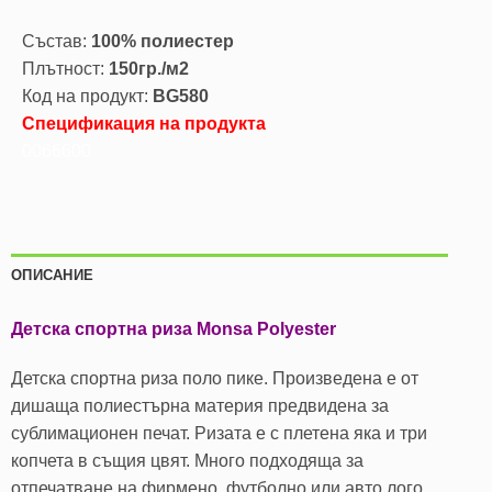
Състав:
100% полиестер
Плътност:
150гр./м2
Код на продукт:
BG580
Спецификация на продукта
0066600
ОПИСАНИЕ
Детска спортна риза Monsa Polyester
Детска спортна риза поло пике. Произведена е от
дишаща полиестърна материя предвидена за
сублимационен печат. Ризата е с плетена яка и три
копчета в същия цвят. Много подходяща за
отпечатване на фирмено, футболно или авто лого.