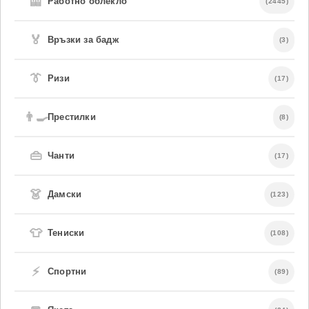
🦺
Работно облекло
(2445)
🏅
Връзки за бадж
(3)
👔
Ризи
(17)
👨‍🍳
Престилки
(8)
👜
Чанти
(17)
👗
Дамски
(123)
👕
Тениски
(108)
⚡
Спортни
(89)