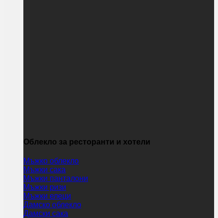
Облекло за ресторанти и хотели
Мъжко облекло
Мъжки сака
Мъжки панталони
Мъжки ризи
Мъжки елеци
Дамско облекло
Дамски сака