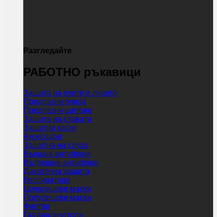
Разгледайте
РАБОТНО ръкавици
Защита на очите и лицето
Предпазни очила
Предпазни щитове
Защита на главата
Защитни каски
Аксесоари
Защитна на слуха
Външни антифони
Вътрешни антифони
Дихателна защита
Респиратори
Целолицеви маски
Полулицеви маски
Филтри
Газ анализатори