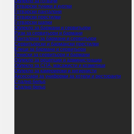
Облекло за готвачи
Готварски туники и куртки
Готварски панталони
Готварски престилки
Готварски шапки
Облекло за бармани и сервитьори
Ризи за сервитьори и бармани
Панталони за бармани и сервитьори
Сервитьорски и бармански престилки
Елеци за бармани и сервитьори
Тениски за сервитьори и бармани
Облекло за рецепции и администрации
Облекло за СПА, масажисти и козметици
Облекло за камериерки и хигиенисти
Аксесоари за униформи за хотели и ресторанти
Спално бельо
Спално бельо