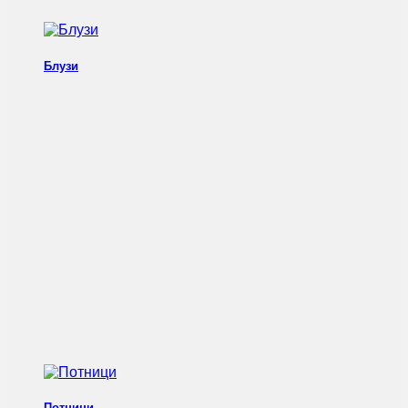
Блузи
Потници