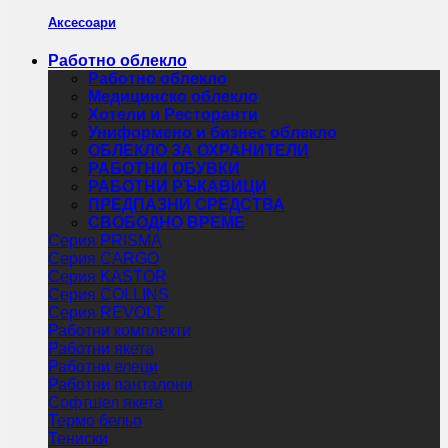
Аксесоари
Работно облекло
Работно облекло
Медицинско облекло
Хотели и Ресторанти
Униформено и бизнес облекло
ОБЛЕКЛО ЗА ОХРАНИТЕЛИ
РАБОТНИ ОБУВКИ
РАБОТНИ РЪКАВИЦИ
ПРЕДПАЗНИ СРЕДСТВА
СВОБОДНО ВРЕМЕ
Серия PRISMA
Серия CARGO
Серия KASTOR
Серия COLLINS
Серия REVOLT
Работни комплекти
Работни якета
Работни елеци
Работни панталони
Софтшел якета
Термо бельо
Тениски