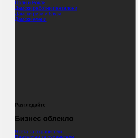
Поли и Рокли
Дамски работни панталони
Дамски ризи и блузи
Дамски елеци
Разгледайте
Бизнес облекло
Якета за охранители
Панталони за охранители