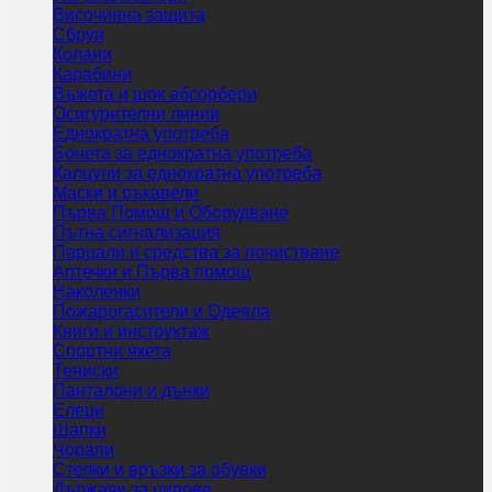
Височинна защита
Сбруи
Колани
Карабини
Въжета и шок абсорбери
Осигурителни линии
Еднократна употреба
Бонета за еднократна употреба
Калцуни за еднократна употреба
Маски и ръкавели
Първа Помощ и Оборудване
Пътна сигнализация
Парцали и средства за почистване
Аптечки и Първа помощ
Наколенки
Пожарогасители и Одеяла
Книги и инструктаж
Спортни якета
Тениски
Панталони и дънки
Елеци
Шапки
Чорапи
Стелки и връзки за обувки
Държачи за ципове