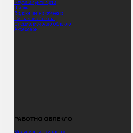
Блузи и суитшърти
Шапки
Водозащитно облекло
Сигнални облекла
Специализирано облекло
Аксесоари
РАБОТНО ОБЛЕКЛО
Медицински комплекти