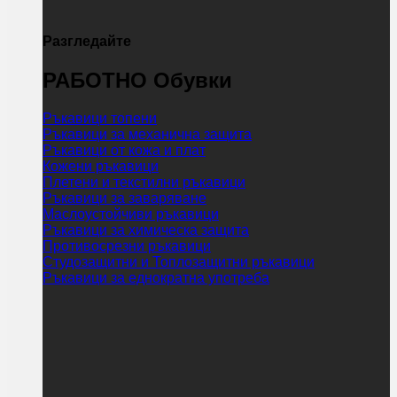
Разгледайте
РАБОТНО Обувки
Ръкавици топени
Ръкавици за механична защита
Ръкавици от кожа и плат
Кожени ръкавици
Плетени и текстилни ръкавици
Ръкавици за заваряване
Маслоустойчиви ръкавици
Ръкавици за химическа защита
Противосрезни ръкавици
Студозащитни и Топлозащитни ръкавици
Ръкавици за еднократна употреба