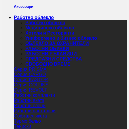
Аксесоари
Работно облекло
Работно облекло
Медицинско облекло
Хотели и Ресторанти
Униформено и бизнес облекло
ОБЛЕКЛО ЗА ОХРАНИТЕЛИ
РАБОТНИ ОБУВКИ
РАБОТНИ РЪКАВИЦИ
ПРЕДПАЗНИ СРЕДСТВА
СВОБОДНО ВРЕМЕ
Серия PRISMA
Серия CARGO
Серия KASTOR
Серия COLLINS
Серия REVOLT
Работни комплекти
Работни якета
Работни елеци
Работни панталони
Софтшел якета
Термо бельо
Тениски