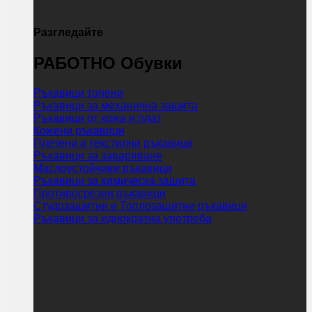
Разгледайте
РАБОТНО Обувки
Ръкавици топени
Ръкавици за механична защита
Ръкавици от кожа и плат
Кожени ръкавици
Плетени и текстилни ръкавици
Ръкавици за заваряване
Маслоустойчиви ръкавици
Ръкавици за химическа защита
Противосрезни ръкавици
Студозащитни и Топлозащитни ръкавици
Ръкавици за еднократна употреба