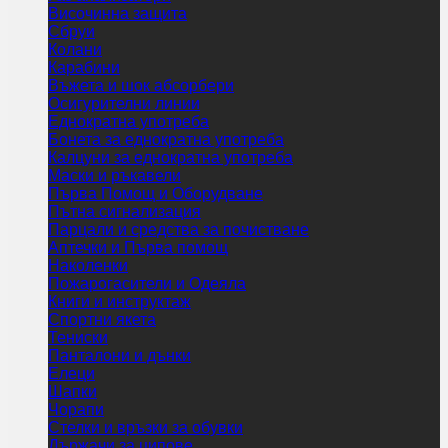
Височинна защита
Сбруи
Колани
Карабини
Въжета и шок абсорбери
Осигурителни линии
Еднократна употреба
Бонета за еднократна употреба
Калцуни за еднократна употреба
Маски и ръкавели
Първа Помощ и Оборудване
Пътна сигнализация
Парцали и средства за почистване
Аптечки и Първа помощ
Наколенки
Пожарогасители и Одеяла
Книги и инструктаж
Спортни якета
Тениски
Панталони и дънки
Елеци
Шапки
Чорапи
Стелки и връзки за обувки
Държачи за ципове