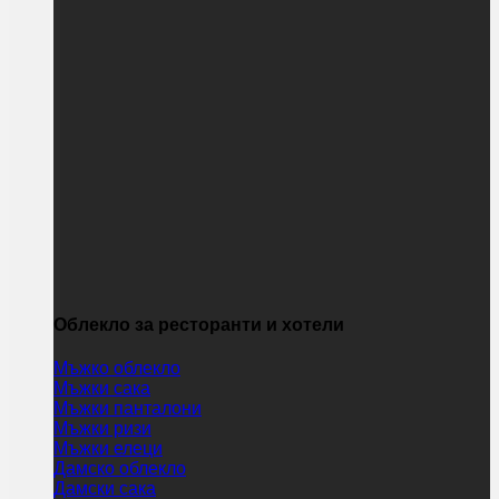
Облекло за ресторанти и хотели
Мъжко облекло
Мъжки сака
Мъжки панталони
Мъжки ризи
Мъжки елеци
Дамско облекло
Дамски сака