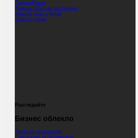
Поли и Рокли
Дамски работни панталони
Дамски ризи и блузи
Дамски елеци
Разгледайте
Бизнес облекло
Якета за охранители
Панталони за охранители