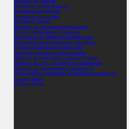
Облекло за готвачи
Готварски туники и куртки
Готварски панталони
Готварски престилки
Готварски шапки
Облекло за бармани и сервитьори
Ризи за сервитьори и бармани
Панталони за бармани и сервитьори
Сервитьорски и бармански престилки
Елеци за бармани и сервитьори
Тениски за сервитьори и бармани
Облекло за рецепции и администрации
Облекло за СПА, масажисти и козметици
Облекло за камериерки и хигиенисти
Аксесоари за униформи за хотели и ресторанти
Спално бельо
Спално бельо