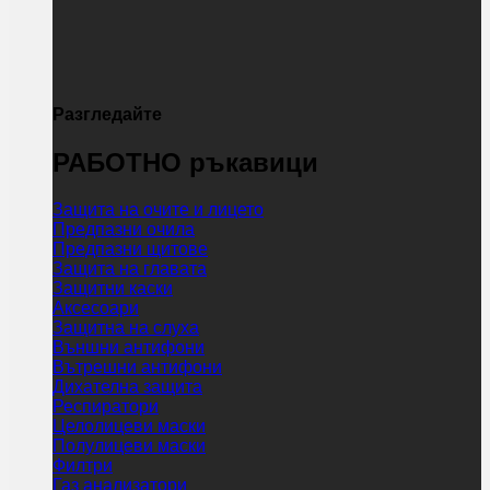
Разгледайте
РАБОТНО ръкавици
Защита на очите и лицето
Предпазни очила
Предпазни щитове
Защита на главата
Защитни каски
Аксесоари
Защитна на слуха
Външни антифони
Вътрешни антифони
Дихателна защита
Респиратори
Целолицеви маски
Полулицеви маски
Филтри
Газ анализатори