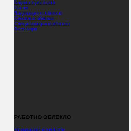
Блузи и суитшърти
Шапки
Водозащитно облекло
Сигнални облекла
Специализирано облекло
Аксесоари
РАБОТНО ОБЛЕКЛО
Медицински комплекти