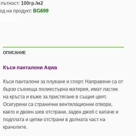
лътност:
100гр./м2
од на продукт:
BG699
094800
ОПИСАНИЕ
Къси панталони Aqwa
Къси панталони за плуване и спорт. Направени са от
бързо съхнеща полиестърна материя, имат ластик
на кръста и въже за пристягане в същия цвят.
Осигурени са странични вентилационни отвори,
както и двоен шев отстрани, заден джоб с капаче и
подплата и цепки отстрани в долната част на
крачолите.