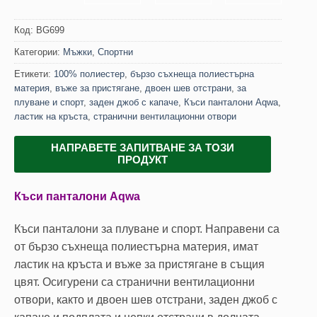
Код:
BG699
Категории:
Мъжки
,
Спортни
Етикети:
100% полиестер
,
бързо съхнеща полиестърна
материя
,
въже за пристягане
,
двоен шев отстрани
,
за
плуване и спорт
,
заден джоб с капаче
,
Къси панталони Aqwa
,
ластик на кръста
,
странични вентилационни отвори
НАПРАВЕТЕ ЗАПИТВАНЕ ЗА ТОЗИ
ПРОДУКТ
Къси панталони Aqwa
Къси панталони за плуване и спорт. Направени са
от бързо съхнеща полиестърна материя, имат
ластик на кръста и въже за пристягане в същия
цвят. Осигурени са странични вентилационни
отвори, както и двоен шев отстрани, заден джоб с