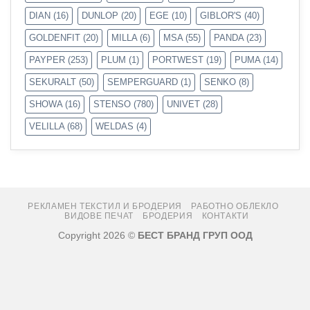
DIAN
(16)
DUNLOP
(20)
EGE
(10)
GIBLOR'S
(40)
GOLDENFIT
(20)
MILLA
(6)
MSA
(55)
PANDA
(23)
PAYPER
(253)
PLUM
(1)
PORTWEST
(19)
PUMA
(14)
SEKURALT
(50)
SEMPERGUARD
(1)
SENKO
(8)
SHOWA
(16)
STENSO
(780)
UNIVET
(28)
VELILLA
(68)
WELDAS
(4)
РЕКЛАМЕН ТЕКСТИЛ И БРОДЕРИЯ
РАБОТНО ОБЛЕКЛО
ВИДОВЕ ПЕЧАТ
БРОДЕРИЯ
КОНТАКТИ
Copyright 2026 ©
БЕСТ БРАНД ГРУП ООД