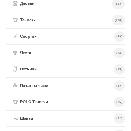
👗
Дамски
(123)
👕
Тениски
(108)
⚡
Спортни
(89)
🧣
Якета
(24)
🩱
Потници
(13)
☕
Печат на чаши
(19)
👕
POLO Тениски
(26)
🧢
Шапки
(32)