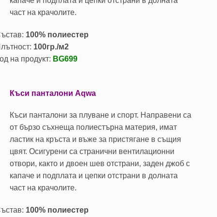
капаче и подплата и цепки отстрани в долната
част на крачолите.
ъстав:
100% полиестер
лътност:
100гр./м2
од на продукт:
BG699
094800
Къси панталони Aqwa
Къси панталони за плуване и спорт. Направени са
от бързо съхнеща полиестърна материя, имат
ластик на кръста и въже за пристягане в същия
цвят. Осигурени са странични вентилационни
отвори, както и двоен шев отстрани, заден джоб с
капаче и подплата и цепки отстрани в долната
част на крачолите.
ъстав:
100% полиестер