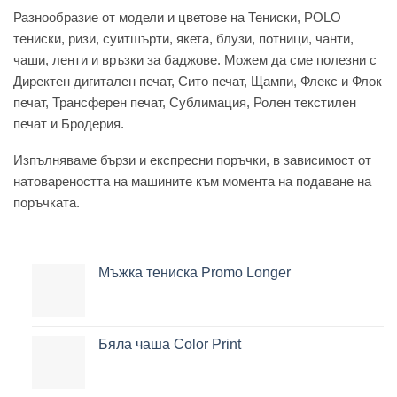
Разнообразие от модели и цветове на Тениски, POLO
тениски, ризи, суитшърти, якета, блузи, потници, чанти,
чаши, ленти и връзки за баджове. Можем да сме полезни с
Директен дигитален печат, Сито печат, Щампи, Флекс и Флок
печат, Трансферен печат, Сублимация, Ролен текстилен
печат и Бродерия.
Изпълняваме бързи и експресни поръчки, в зависимост от
натовареността на машините към момента на подаване на
поръчката.
Мъжка тениска Promo Longer
Бяла чаша Color Print