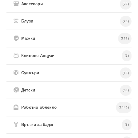
🎒
Аксесоари
(22)
👚
Блузи
(26)
🧔
Мъжки
(136)
🩳
Клинове Анцузи
(2)
🧥
Суичъри
(18)
🧒
Детски
(33)
🦺
Работно облекло
(2445)
🏅
Връзки за бадж
(3)