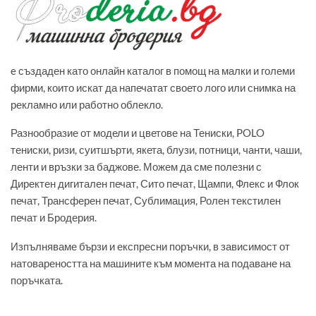
e създаден като онлайн каталог в помощ на малки и големи
фирми, които искат да напечатат своето лого или снимка на
рекламно или работно облекло.
Разнообразие от модели и цветове на Тениски, POLO
тениски, ризи, суитшърти, якета, блузи, потници, чанти, чаши,
ленти и връзки за баджове. Можем да сме полезни с
Директен дигитален печат, Сито печат, Щампи, Флекс и Флок
печат, Трансферен печат, Сублимация, Ролен текстилен
печат и Бродерия.
Изпълняваме бързи и експресни поръчки, в зависимост от
натовареността на машините към момента на подаване на
поръчката.