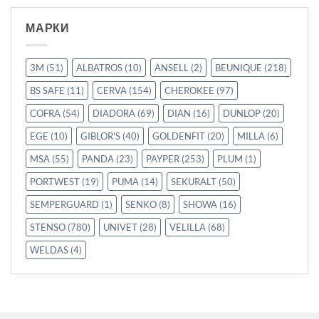
МАРКИ
3M
(51)
ALBATROS
(10)
ANSELL
(2)
BEUNIQUE
(218)
BS SAFE
(11)
CERVA
(154)
CHEROKEE
(97)
COFRA
(54)
DIADORA
(69)
DIAN
(16)
DUNLOP
(20)
EGE
(10)
GIBLOR'S
(40)
GOLDENFIT
(20)
MILLA
(6)
MSA
(55)
PANDA
(23)
PAYPER
(253)
PLUM
(1)
PORTWEST
(19)
PUMA
(14)
SEKURALT
(50)
SEMPERGUARD
(1)
SENKO
(8)
SHOWA
(16)
STENSO
(780)
UNIVET
(28)
VELILLA
(68)
WELDAS
(4)