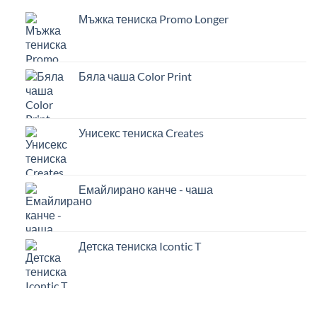
Мъжка тениска Promo Longer
Бяла чаша Color Print
Унисекс тениска Creates
Емайлирано канче - чаша
Детска тениска Icontic T