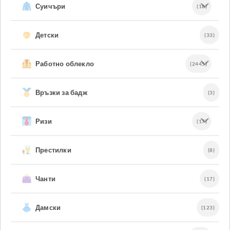
Суичъри
(18)
Детски
(33)
Работно облекло
(2445)
Връзки за бадж
(3)
Ризи
(17)
Престилки
(8)
Чанти
(17)
Дамски
(123)