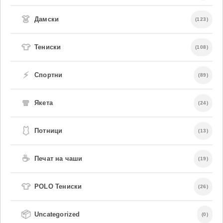
👗
Дамски
(123)
👕
Тениски
(108)
⚡
Спортни
(89)
🧣
Якета
(24)
🩱
Потници
(13)
☕
Печат на чаши
(19)
👕
POLO Тениски
(26)
📦
Uncategorized
(0)