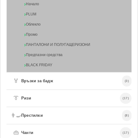
Начало
PLUM
Облекло
Промо
ПАНТАЛОНИ И ПОЛУГАЩЕРИЗОНИ
Предпазни средства
BLACK FRIDAY
🏅
Връзки за бадж
(3)
👔
Ризи
(17)
👨‍🍳
Престилки
(8)
👜
Чанти
(17)