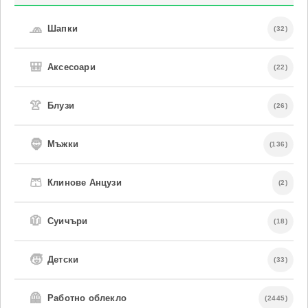
🧢
Шапки
(32)
🎒
Аксесоари
(22)
👚
Блузи
(26)
🧔
Мъжки
(136)
🩳
Клинове Анцузи
(2)
🧥
Суичъри
(18)
🧒
Детски
(33)
🦺
Работно облекло
(2445)