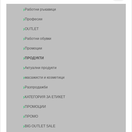
Работни ръкавици
Професии
OUTLET
Работни обувки
Промоции
ПРОДУКТИ
Актуални продукти
масажисти и козметици
Разпродажби
КАТЕГОРИЯ ЗА ЕТИКЕТ
ПРОМОЦИИ
ПРОМО
BIG OUTLET SALE