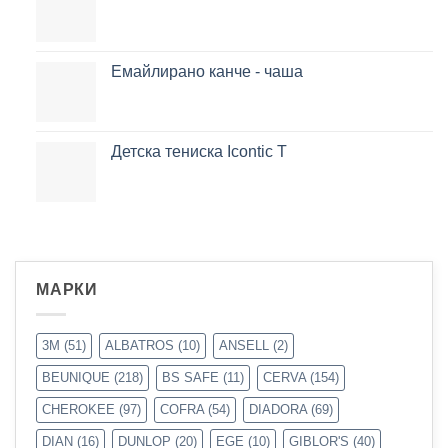
Емайлирано канче - чаша
Детска тениска Icontic T
МАРКИ
3M
(51)
ALBATROS
(10)
ANSELL
(2)
BEUNIQUE
(218)
BS SAFE
(11)
CERVA
(154)
CHEROKEE
(97)
COFRA
(54)
DIADORA
(69)
DIAN
(16)
DUNLOP
(20)
EGE
(10)
GIBLOR'S
(40)