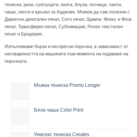
тениски, ризи, суитшърти, якета, блузи, потници, чанти,
чаши, ленти и връзки за баджове. Можем да сме полезни с
Директен дигитален печат, Сито печат, Щампи, Флекс и Флок
печат, Трансферен печат, Сублимация, Ролен текстилен
печат и Бродерия.
Изпълняваме бързи и експресни поръчки, в зависимост от
натовареността на машините към момента на подаване на
поръчката.
Мъжка тениска Promo Longer
Бяла чаша Color Print
Унисекс тениска Creates