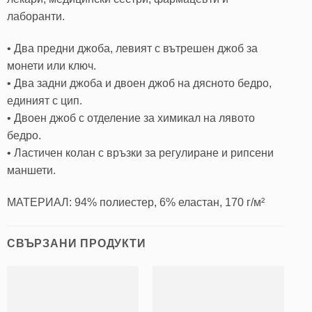
лаборанти.
• Два предни джоба, левият с вътрешен джоб за
монети или ключ.
• Два задни джоба и двоен джоб на дясното бедро,
единият с цип.
• Двоен джоб с отделение за химикал на лявото
бедро.
• Ластичен колан с връзки за регулиране и рипсени
маншети.
МАТЕРИАЛ: 94% полиестер, 6% еластан, 170 г/м²
СВЪРЗАНИ ПРОДУКТИ