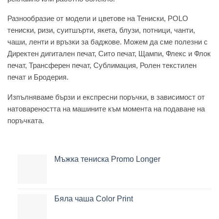
Разнообразие от модели и цветове на Тениски, POLO
тениски, ризи, суитшърти, якета, блузи, потници, чанти,
чаши, ленти и връзки за баджове. Можем да сме полезни с
Директен дигитален печат, Сито печат, Щампи, Флекс и Флок
печат, Трансферен печат, Сублимация, Ролен текстилен
печат и Бродерия.
Изпълняваме бързи и експресни поръчки, в зависимост от
натовареността на машините към момента на подаване на
поръчката.
Мъжка тениска Promo Longer
Бяла чаша Color Print