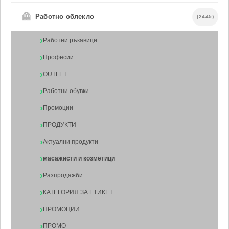
🦺
Работно облекло
(2445)
Работни ръкавици
Професии
OUTLET
Работни обувки
Промоции
ПРОДУКТИ
Актуални продукти
масажисти и козметици
Разпродажби
КАТЕГОРИЯ ЗА ЕТИКЕТ
ПРОМОЦИИ
ПРОМО