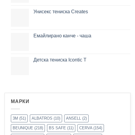
Унисекс тениска Creates
Емайлирано канче - чаша
Детска тениска Icontic T
МАРКИ
3M
(51)
ALBATROS
(10)
ANSELL
(2)
BEUNIQUE
(218)
BS SAFE
(11)
CERVA
(154)