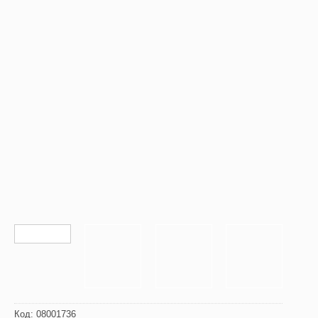
Код:
08001736