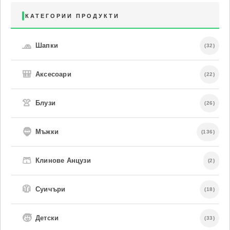
КАТЕГОРИИ ПРОДУКТИ
🧢
Шапки
(32)
🎒
Аксесоари
(22)
👚
Блузи
(26)
🧔
Мъжки
(136)
🩳
Клинове Анцузи
(2)
🧥
Суичъри
(18)
🧒
Детски
(33)