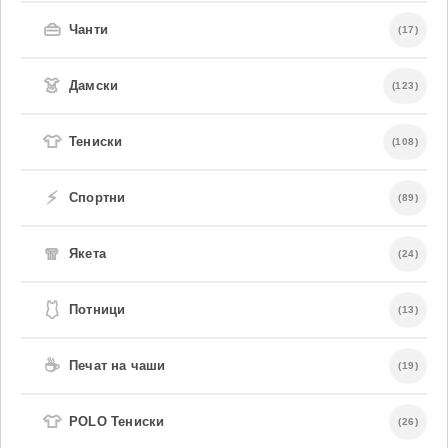
👜
Чанти
(17)
👗
Дамски
(123)
👕
Тениски
(108)
⚡
Спортни
(89)
🧣
Якета
(24)
🩱
Потници
(13)
☕
Печат на чаши
(19)
👕
POLO Тениски
(26)