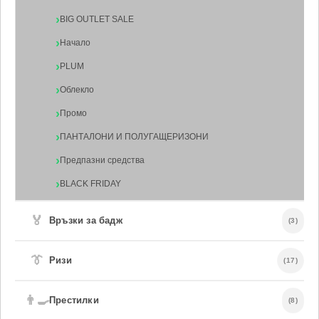
BIG OUTLET SALE
Начало
PLUM
Облекло
Промо
ПАНТАЛОНИ И ПОЛУГАЩЕРИЗОНИ
Предпазни средства
BLACK FRIDAY
🏅
Връзки за бадж
(3)
👔
Ризи
(17)
👨‍🍳
Престилки
(8)