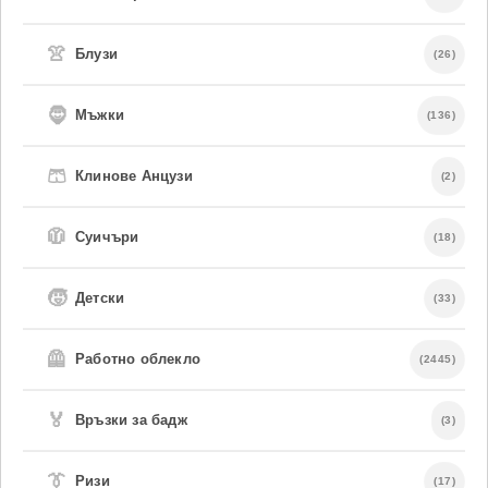
👚
Блузи
(26)
🧔
Мъжки
(136)
🩳
Клинове Анцузи
(2)
🧥
Суичъри
(18)
🧒
Детски
(33)
🦺
Работно облекло
(2445)
🏅
Връзки за бадж
(3)
👔
Ризи
(17)