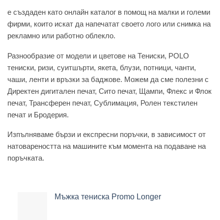
e създаден като онлайн каталог в помощ на малки и големи
фирми, които искат да напечатат своето лого или снимка на
рекламно или работно облекло.
Разнообразие от модели и цветове на Тениски, POLO
тениски, ризи, суитшърти, якета, блузи, потници, чанти,
чаши, ленти и връзки за баджове. Можем да сме полезни с
Директен дигитален печат, Сито печат, Щампи, Флекс и Флок
печат, Трансферен печат, Сублимация, Ролен текстилен
печат и Бродерия.
Изпълняваме бързи и експресни поръчки, в зависимост от
натовареността на машините към момента на подаване на
поръчката.
Мъжка тениска Promo Longer