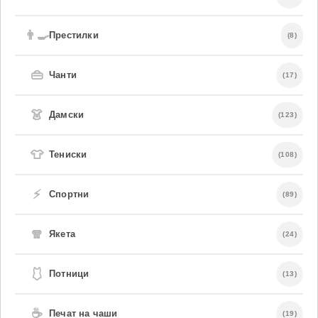
👨‍🍳
Престилки
(8)
👜
Чанти
(17)
👗
Дамски
(123)
👕
Тениски
(108)
⚡
Спортни
(89)
🧣
Якета
(24)
🩱
Потници
(13)
☕
Печат на чаши
(19)