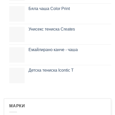
Бяла чаша Color Print
Унисекс тениска Creates
Емайлирано канче - чаша
Детска тениска Icontic T
МАРКИ