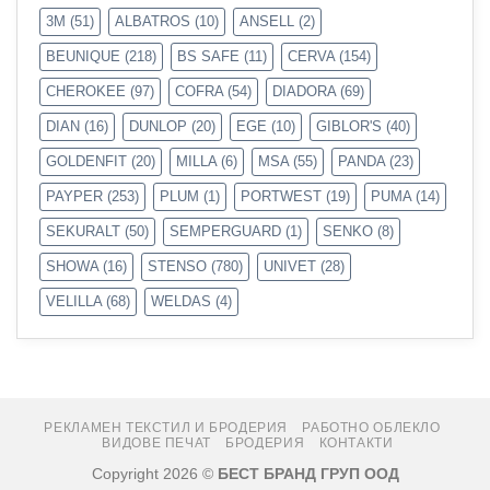
3M
(51)
ALBATROS
(10)
ANSELL
(2)
BEUNIQUE
(218)
BS SAFE
(11)
CERVA
(154)
CHEROKEE
(97)
COFRA
(54)
DIADORA
(69)
DIAN
(16)
DUNLOP
(20)
EGE
(10)
GIBLOR'S
(40)
GOLDENFIT
(20)
MILLA
(6)
MSA
(55)
PANDA
(23)
PAYPER
(253)
PLUM
(1)
PORTWEST
(19)
PUMA
(14)
SEKURALT
(50)
SEMPERGUARD
(1)
SENKO
(8)
SHOWA
(16)
STENSO
(780)
UNIVET
(28)
VELILLA
(68)
WELDAS
(4)
РЕКЛАМЕН ТЕКСТИЛ И БРОДЕРИЯ
РАБОТНО ОБЛЕКЛО
ВИДОВЕ ПЕЧАТ
БРОДЕРИЯ
КОНТАКТИ
Copyright 2026 ©
БЕСТ БРАНД ГРУП ООД