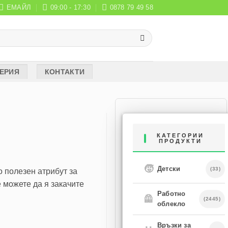
ЕМАЙЛ
09:00 - 17:30
0878 79 49 58
ЕРИЯ
КОНТАКТИ
КАТЕГОРИИ
ПРОДУКТИ
🧒
Детски
(33)
 полезен атрибут за
 можете да я закачите
Работно
🦺
(2445)
облекло
Връзки за