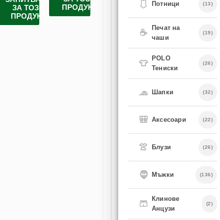
🩱
Потници
(13)
ПРОДУКТ
ПРОДУКТ
ПРОДУКТ
П
ЗА ТОЗИ
ПРОДУКТ
Печат на
☕
(19)
чаши
POLO
👕
(26)
Тениски
🧢
Шапки
(32)
🎒
Аксесоари
(22)
👚
Блузи
(26)
🧔
Мъжки
(136)
Клинове
🩳
(2)
Анцузи