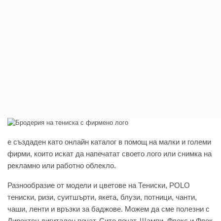
e създаден като онлайн каталог в помощ на малки и големи
фирми, които искат да напечатат своето лого или снимка на
рекламно или работно облекло.
Разнообразие от модели и цветове на Тениски, POLO
тениски, ризи, суитшърти, якета, блузи, потници, чанти,
чаши, ленти и връзки за баджове. Можем да сме полезни с
Директен дигитален печат, Сито печат, Щампи, Флекс и Флок