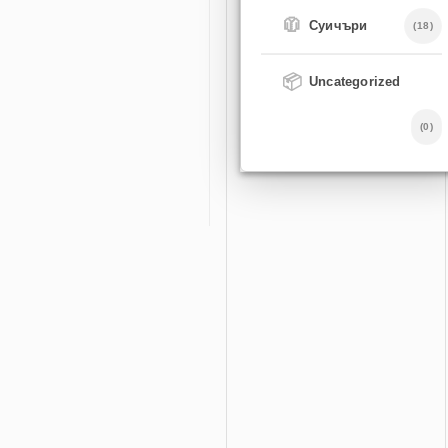
🧥
Суичъри
(18)
📦
Uncategorized
(0)