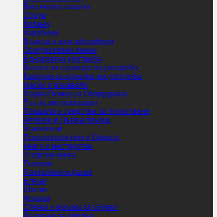
Височинна защита
Сбруи
Колани
Карабини
Въжета и шок абсорбери
Осигурителни линии
Еднократна употреба
Бонета за еднократна употреба
Калцуни за еднократна употреба
Маски и ръкавели
Първа Помощ и Оборудване
Пътна сигнализация
Парцали и средства за почистване
Аптечки и Първа помощ
Наколенки
Пожарогасители и Одеяла
Книги и инструктаж
Спортни якета
Тениски
Панталони и дънки
Елеци
Шапки
Чорапи
Стелки и връзки за обувки
Държачи за ципове