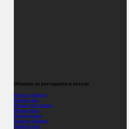
Облекло за ресторанти и хотели
Мъжко облекло
Мъжки сака
Мъжки панталони
Мъжки ризи
Мъжки елеци
Дамско облекло
Дамски сака