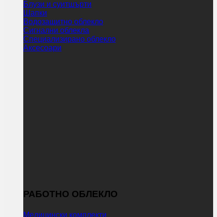
Блузи и суитшърти
Шапки
Водозащитно облекло
Сигнални облекла
Специализирано облекло
Аксесоари
РАБОТНО ОБЛЕКЛО
Медицински комплекти