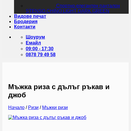
Спортно-елегантен панталон
STENSO CHINO LIGHT DARK GREEN
Видове печат
Бродерия
Контакти
Шоурум
Емайл
09:00 - 17:30
0878 79 49 58
Мъжка риза с дълъг ръкав и
джоб
Начало
/
Ризи
/
Мъжки ризи