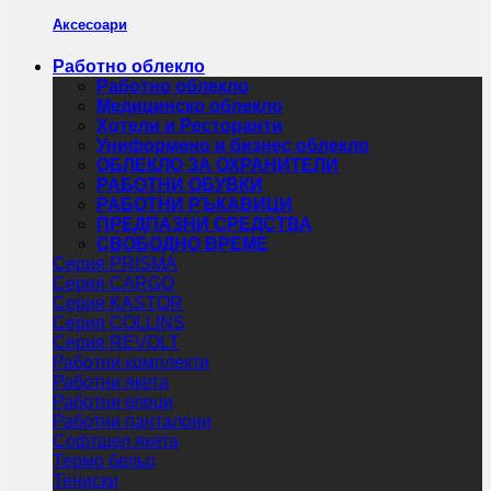
Аксесоари
Работно облекло
Работно облекло
Медицинско облекло
Хотели и Ресторанти
Униформено и бизнес облекло
ОБЛЕКЛО ЗА ОХРАНИТЕЛИ
РАБОТНИ ОБУВКИ
РАБОТНИ РЪКАВИЦИ
ПРЕДПАЗНИ СРЕДСТВА
СВОБОДНО ВРЕМЕ
Серия PRISMA
Серия CARGO
Серия KASTOR
Серия COLLINS
Серия REVOLT
Работни комплекти
Работни якета
Работни елеци
Работни панталони
Софтшел якета
Термо бельо
Тениски