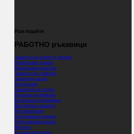
Разгледайте
РАБОТНО ръкавици
Защита на очите и лицето
Предпазни очила
Предпазни щитове
Защита на главата
Защитни каски
Аксесоари
Защитна на слуха
Външни антифони
Вътрешни антифони
Дихателна защита
Респиратори
Целолицеви маски
Полулицеви маски
Филтри
Газ анализатори