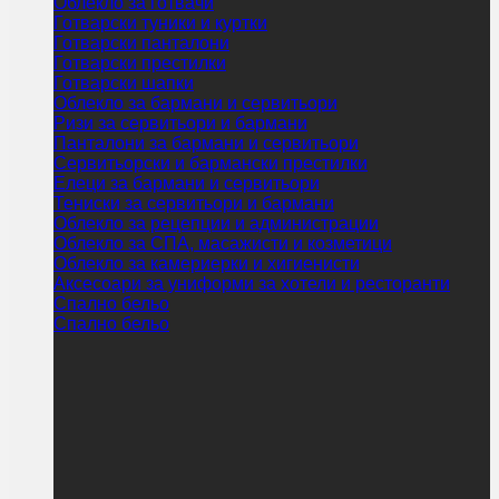
Облекло за готвачи
Готварски туники и куртки
Готварски панталони
Готварски престилки
Готварски шапки
Облекло за бармани и сервитьори
Ризи за сервитьори и бармани
Панталони за бармани и сервитьори
Сервитьорски и бармански престилки
Елеци за бармани и сервитьори
Тениски за сервитьори и бармани
Облекло за рецепции и администрации
Облекло за СПА, масажисти и козметици
Облекло за камериерки и хигиенисти
Аксесоари за униформи за хотели и ресторанти
Спално бельо
Спално бельо