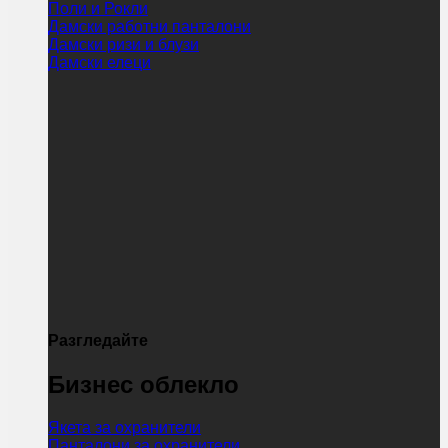
Поли и Рокли
Дамски работни панталони
Дамски ризи и блузи
Дамски елеци
Разгледайте
Бизнес облекло
Якета за охранители
Панталони за охранители