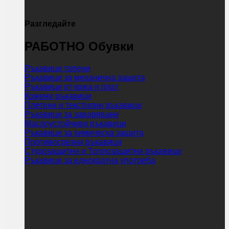
Разгледайте
РАБОТНО Обувки
Ръкавици топени
Ръкавици за механична защита
Ръкавици от кожа и плат
Кожени ръкавици
Плетени и текстилни ръкавици
Ръкавици за заваряване
Маслоустойчиви ръкавици
Ръкавици за химическа защита
Противосрезни ръкавици
Студозащитни и Топлозащитни ръкавици
Ръкавици за еднократна употреба