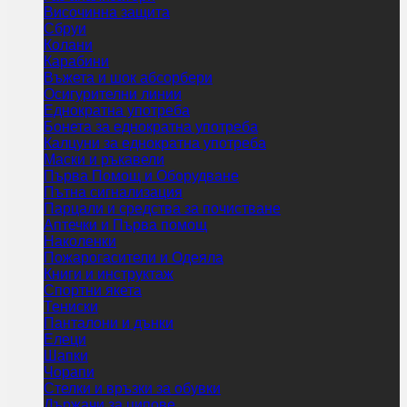
Височинна защита
Сбруи
Колани
Карабини
Въжета и шок абсорбери
Осигурителни линии
Еднократна употреба
Бонета за еднократна употреба
Калцуни за еднократна употреба
Маски и ръкавели
Първа Помощ и Оборудване
Пътна сигнализация
Парцали и средства за почистване
Аптечки и Първа помощ
Наколенки
Пожарогасители и Одеяла
Книги и инструктаж
Спортни якета
Тениски
Панталони и дънки
Елеци
Шапки
Чорапи
Стелки и връзки за обувки
Държачи за ципове