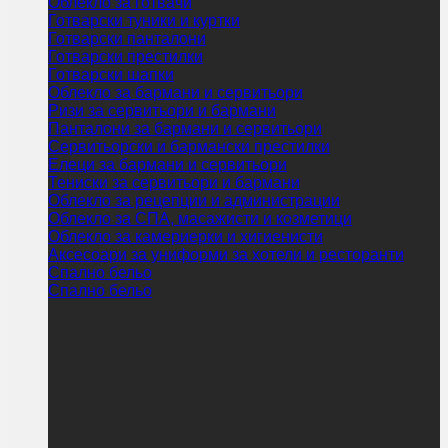
Облекло за готвачи
Готварски туники и куртки
Готварски панталони
Готварски престилки
Готварски шапки
Облекло за бармани и сервитьори
Ризи за сервитьори и бармани
Панталони за бармани и сервитьори
Сервитьорски и бармански престилки
Елеци за бармани и сервитьори
Тениски за сервитьори и бармани
Облекло за рецепции и администрации
Облекло за СПА, масажисти и козметици
Облекло за камериерки и хигиенисти
Аксесоари за униформи за хотели и ресторанти
Спално бельо
Спално бельо