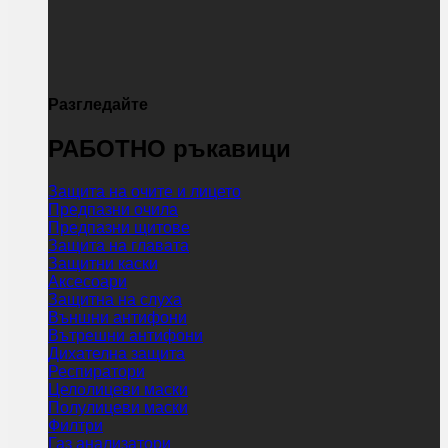
Разгледайте
РАБОТНО ръкавици
Защита на очите и лицето
Предпазни очила
Предпазни щитове
Защита на главата
Защитни каски
Аксесоари
Защитна на слуха
Външни антифони
Вътрешни антифони
Дихателна защита
Респиратори
Целолицеви маски
Полулицеви маски
Филтри
Газ анализатори