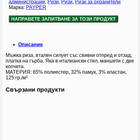
администрации
,
Ризи
,
Ризи
,
Ризи за охранители
Марка:
PAYPER
НАПРАВЕТЕ ЗАПИТВАНЕ ЗА ТОЗИ ПРОДУКТ
Описание
Мъжка риза, втален силует със свивки отпред и отзад,
платка на гърба. Яка в италиански стил, маншети с две
копчета.
МАТЕРИЯ: 65% полиестер, 32% памук, 3% еластан,
125 гр./м²
Свързани продукти