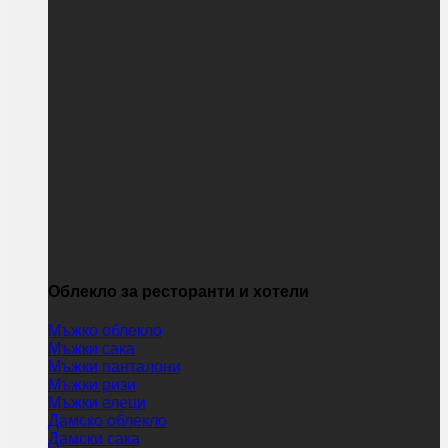
Облекло за ресторанти и хотели
Мъжко облекло
Мъжки сака
Мъжки панталони
Мъжки ризи
Мъжки елеци
Дамско облекло
Дамски сака