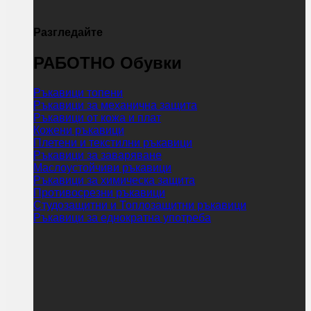
Разгледайте
РАБОТНО Обувки
Ръкавици топени
Ръкавици за механична защита
Ръкавици от кожа и плат
Кожени ръкавици
Плетени и текстилни ръкавици
Ръкавици за заваряване
Маслоустойчиви ръкавици
Ръкавици за химическа защита
Противосрезни ръкавици
Студозащитни и Топлозащитни ръкавици
Ръкавици за еднократна употреба