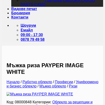
Панталон DIADORA CARGO
PANTS CAMO
Видове печат
Бродерия
Контакти
Шоурум
Емайл
09:00 - 17:30
0878 79 49 58
Мъжка риза PAYPER IMAGE
WHITE
Начало
/
Работно облекло
/
Професии
/
Униформено
и бизнес облекло
/
Мъжко облекло
/
Ризи
Код:
08000848
Категории:
Облекло за рецепции и