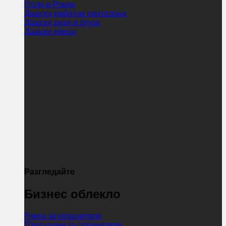
Поли и Рокли
Дамски работни панталони
Дамски ризи и блузи
Дамски елеци
Разгледайте
Бизнес облекло
Якета за охранители
Панталони за охранители