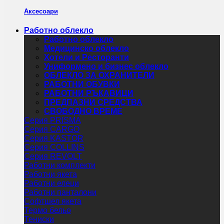
Аксесоари
Работно облекло
Работно облекло
Медицинско облекло
Хотели и Ресторанти
Униформено и бизнес облекло
ОБЛЕКЛО ЗА ОХРАНИТЕЛИ
РАБОТНИ ОБУВКИ
РАБОТНИ РЪКАВИЦИ
ПРЕДПАЗНИ СРЕДСТВА
СВОБОДНО ВРЕМЕ
Серия PRISMA
Серия CARGO
Серия KASTOR
Серия COLLINS
Серия REVOLT
Работни комплекти
Работни якета
Работни елеци
Работни панталони
Софтшел якета
Термо бельо
Тениски