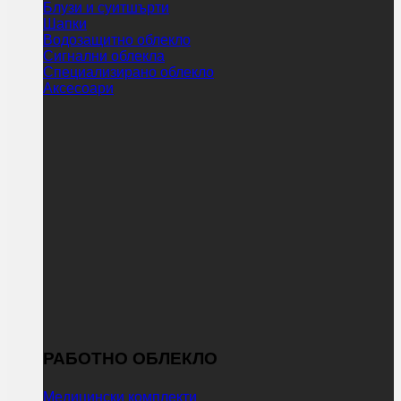
Блузи и суитшърти
Шапки
Водозащитно облекло
Сигнални облекла
Специализирано облекло
Аксесоари
РАБОТНО ОБЛЕКЛО
Медицински комплекти