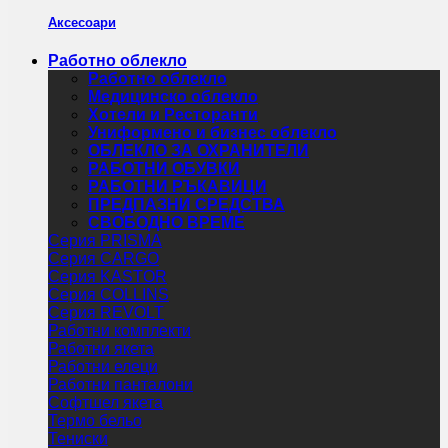
Аксесоари
Работно облекло
Работно облекло
Медицинско облекло
Хотели и Ресторанти
Униформено и бизнес облекло
ОБЛЕКЛО ЗА ОХРАНИТЕЛИ
РАБОТНИ ОБУВКИ
РАБОТНИ РЪКАВИЦИ
ПРЕДПАЗНИ СРЕДСТВА
СВОБОДНО ВРЕМЕ
Серия PRISMA
Серия CARGO
Серия KASTOR
Серия COLLINS
Серия REVOLT
Работни комплекти
Работни якета
Работни елеци
Работни панталони
Софтшел якета
Термо бельо
Тениски