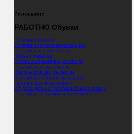
Разгледайте
РАБОТНО Обувки
Ръкавици топени
Ръкавици за механична защита
Ръкавици от кожа и плат
Кожени ръкавици
Плетени и текстилни ръкавици
Ръкавици за заваряване
Маслоустойчиви ръкавици
Ръкавици за химическа защита
Противосрезни ръкавици
Студозащитни и Топлозащитни ръкавици
Ръкавици за еднократна употреба