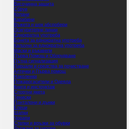
Височинна защита
Сбруи
Колани
Карабини
Въжета и шок абсорбери
Осигурителни линии
Еднократна употреба
Бонета за еднократна употреба
Калцуни за еднократна употреба
Маски и ръкавели
Първа Помощ и Оборудване
Пътна сигнализация
Парцали и средства за почистване
Аптечки и Първа помощ
Наколенки
Пожарогасители и Одеяла
Книги и инструктаж
Спортни якета
Тениски
Панталони и дънки
Елеци
Шапки
Чорапи
Стелки и връзки за обувки
Държачи за ципове