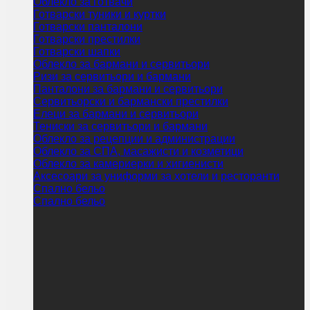
Облекло за готвачи
Готварски туники и куртки
Готварски панталони
Готварски престилки
Готварски шапки
Облекло за бармани и сервитьори
Ризи за сервитьори и бармани
Панталони за бармани и сервитьори
Сервитьорски и бармански престилки
Елеци за бармани и сервитьори
Тениски за сервитьори и бармани
Облекло за рецепции и администрации
Облекло за СПА, масажисти и козметици
Облекло за камериерки и хигиенисти
Аксесоари за униформи за хотели и ресторанти
Спално бельо
Спално бельо