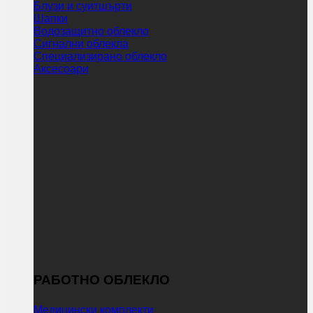
Блузи и суитшърти
Шапки
Водозащитно облекло
Сигнални облекла
Специализирано облекло
Аксесоари
РАБОТНО ОБЛЕКЛО
Медицински комплекти