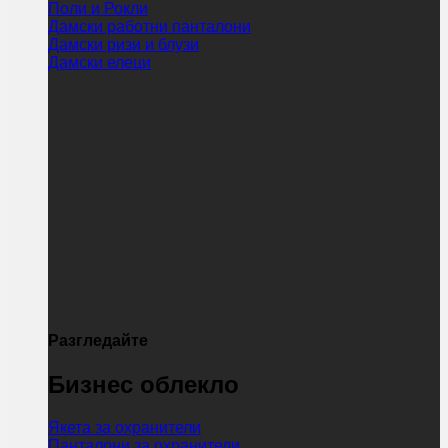
Поли и Рокли
Дамски работни панталони
Дамски ризи и блузи
Дамски елеци
Разгледайте
Бизнес облекло
Якета за охранители
Панталони за охранители