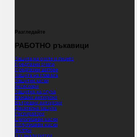
Разгледайте
РАБОТНО ръкавици
Защита на очите и лицето
Предпазни очила
Предпазни щитове
Защита на главата
Защитни каски
Аксесоари
Защитна на слуха
Външни антифони
Вътрешни антифони
Дихателна защита
Респиратори
Целолицеви маски
Полулицеви маски
Филтри
Газ анализатори