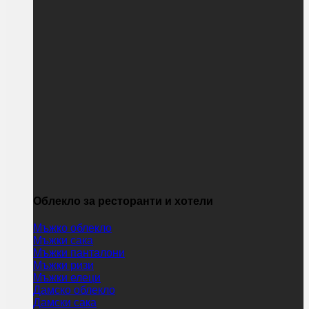
Облекло за ресторанти и хотели
Мъжко облекло
Мъжки сака
Мъжки панталони
Мъжки ризи
Мъжки елеци
Дамско облекло
Дамски сака