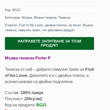
Код:
BG21
Категории:
Мъжки
,
Мъжки тениски
,
Тениски
Етикети:
Fruit of the Loom
,
двойна плетка
,
за печат
,
Мъжка
тениска
,
памучно трико
,
топ рекламен продукт
НАПРАВЕТЕ ЗАПИТВАНЕ ЗА ТОЗИ
ПРОДУКТ
Мъжка тениска Porter P
Тениска от най – доброто памучно трико на
Fruit
of the Loom
. Деколтето и е с двойна плетка, а
всички шевове са двойно подсилени.
Състав:
100% памук
Плътност:
205гр./м2
Код на продукта:
BG21