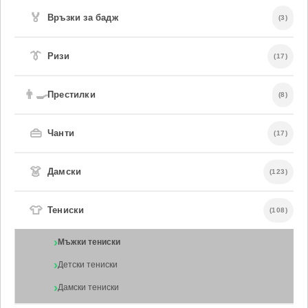
🏅
Връзки за бадж
(3)
👔
Ризи
(17)
👨‍🍳
Престилки
(8)
👜
Чанти
(17)
👗
Дамски
(123)
👕
Тениски
(108)
Мъжки тениски
Детски тениски
Дамски тениски