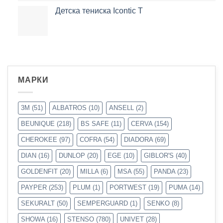
Детска тениска Icontic T
МАРКИ
3M
(51)
ALBATROS
(10)
ANSELL
(2)
BEUNIQUE
(218)
BS SAFE
(11)
CERVA
(154)
CHEROKEE
(97)
COFRA
(54)
DIADORA
(69)
DIAN
(16)
DUNLOP
(20)
EGE
(10)
GIBLOR'S
(40)
GOLDENFIT
(20)
MILLA
(6)
MSA
(55)
PANDA
(23)
PAYPER
(253)
PLUM
(1)
PORTWEST
(19)
PUMA
(14)
SEKURALT
(50)
SEMPERGUARD
(1)
SENKO
(8)
SHOWA
(16)
STENSO
(780)
UNIVET
(28)