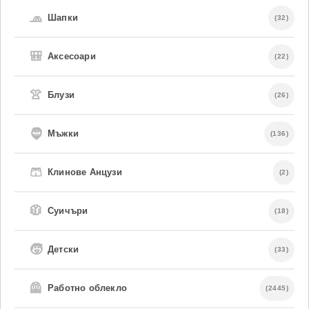
🧢
Шапки
(32)
🎒
Аксесоари
(22)
👚
Блузи
(26)
🧔
Мъжки
(136)
🩳
Клинове Анцузи
(2)
🧥
Суичъри
(18)
🧒
Детски
(33)
🦺
Работно облекло
(2445)