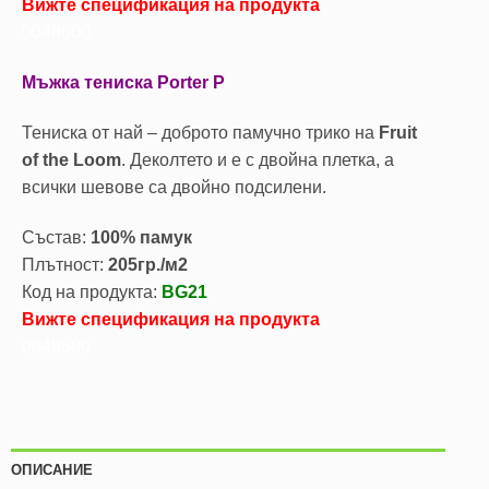
Вижте спецификация на продукта
0048600
Мъжка тениска Porter P
Тениска от най – доброто памучно трико на
Fruit
of the Loom
. Деколтето и е с двойна плетка, а
всички шевове са двойно подсилени.
Състав:
100% памук
Плътност:
205гр./м2
Код на продукта:
BG21
Вижте спецификация на продукта
0048600
ОПИСАНИЕ