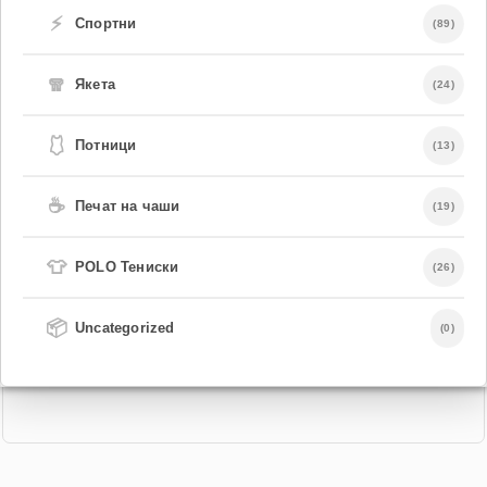
⚡
Спортни
(89)
🧣
Якета
(24)
🩱
Потници
(13)
☕
Печат на чаши
(19)
👕
POLO Тениски
(26)
📦
Uncategorized
(0)