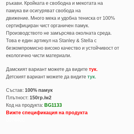
ръкави. Кройката е свободна и мекотата на
памука ви осигуряват свобода на
движение. Много мека и удобна тениска от 100%
сертифициран чист органичен памук.
Производството не замърсява околната среда.
Това е един артикул на Stanley & Stella с
безкомпромисно високо качество и устойчивост от
екологично чисти материали.
Дамският вариант можете да видите
тук.
Детският вариант можете да видите
тук.
Състав:
100% памук
Плътност:
150гр./м2
Код на продукта:
BG1133
Вижте спецификация на продукта
0074400