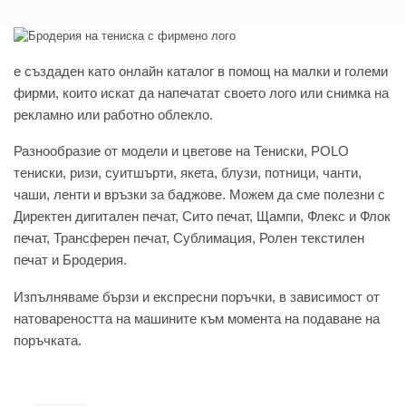
e създаден като онлайн каталог в помощ на малки и големи
фирми, които искат да напечатат своето лого или снимка на
рекламно или работно облекло.
Разнообразие от модели и цветове на Тениски, POLO
тениски, ризи, суитшърти, якета, блузи, потници, чанти,
чаши, ленти и връзки за баджове. Можем да сме полезни с
Директен дигитален печат, Сито печат, Щампи, Флекс и Флок
печат, Трансферен печат, Сублимация, Ролен текстилен
печат и Бродерия.
Изпълняваме бързи и експресни поръчки, в зависимост от
натовареността на машините към момента на подаване на
поръчката.