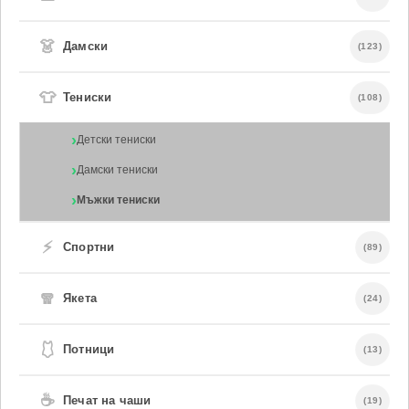
👗
Дамски
(123)
👕
Тениски
(108)
Детски тениски
Дамски тениски
Мъжки тениски
⚡
Спортни
(89)
🧣
Якета
(24)
🩱
Потници
(13)
☕
Печат на чаши
(19)