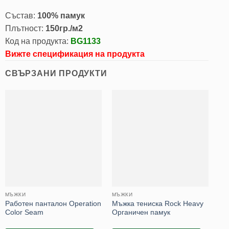
Състав:
100% памук
Плътност:
150гр./м2
Код на продукта:
BG1133
Вижте спецификация на продукта
СВЪРЗАНИ ПРОДУКТИ
МЪЖКИ
МЪЖКИ
PO
Работен панталон Operation
Мъжка тениска Rock Heavy
Мъ
Color Seam
Органичен памук
Mo