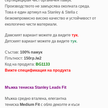
сертифициран чист органичен памук.
Производството не замърсява околната среда.
Това е един артикул на Stanley & Stella с
безкомпромисно високо качество и устойчивост от
екологично чисти материали.
Дамският вариант можете да видите
тук.
Детският вариант можете да видите
тук.
Състав:
100% памук
Плътност:
150гр./м2
Код на продукта:
BG1133
Вижте спецификация на продукта
0074400
Мъжка тениска Stanley Leads Fit
Мъжка средно вталена, елегантна
тениска
Medium Fit
с обло деколте и къси