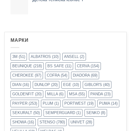
МАРКИ
3M
(51)
ALBATROS
(10)
ANSELL
(2)
BEUNIQUE
(218)
BS SAFE
(11)
CERVA
(154)
CHEROKEE
(97)
COFRA
(54)
DIADORA
(69)
DIAN
(16)
DUNLOP
(20)
EGE
(10)
GIBLOR'S
(40)
GOLDENFIT
(20)
MILLA
(6)
MSA
(55)
PANDA
(23)
PAYPER
(253)
PLUM
(1)
PORTWEST
(19)
PUMA
(14)
SEKURALT
(50)
SEMPERGUARD
(1)
SENKO
(8)
SHOWA
(16)
STENSO
(780)
UNIVET
(28)