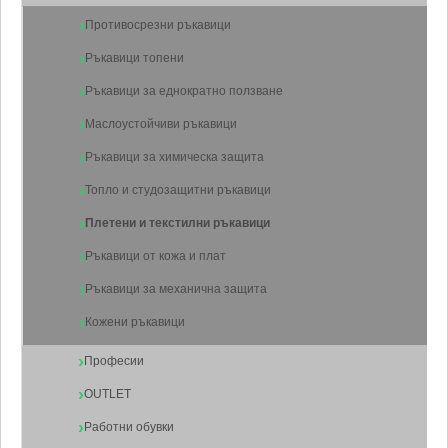
Противосрезни ръкавици
Ръкавици топени
Ръкавици за еднократно ползване
Маслоустойчиви ръкавици
Ръкавици за химическа защита
Топло и студозащитни ръкавици
Плетени и текстилни ръкавици
Ръкавици от кожа и плат
Ръкавици за механична защита
Кожени ръкавици
Професии
OUTLET
Работни обувки