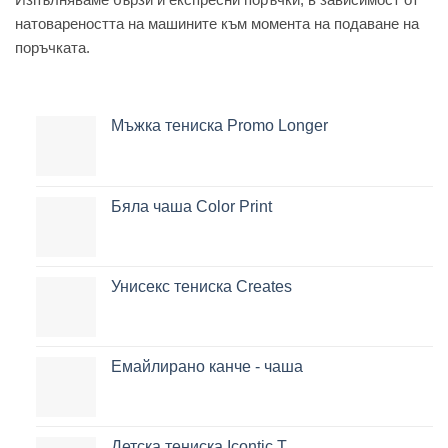
натовареността на машините към момента на подаване на
поръчката.
Мъжка тениска Promo Longer
Бяла чаша Color Print
Унисекс тениска Creates
Емайлирано канче - чаша
Детска тениска Icontic T