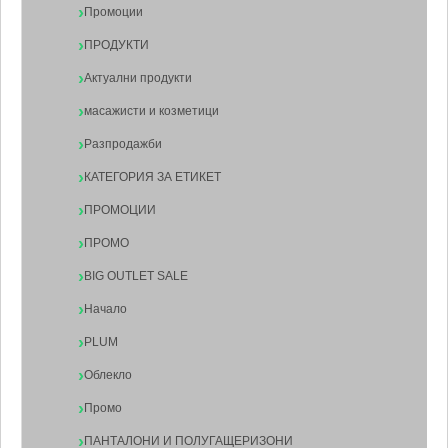
Промоции
ПРОДУКТИ
Актуални продукти
масажисти и козметици
Разпродажби
КАТЕГОРИЯ ЗА ЕТИКЕТ
ПРОМОЦИИ
ПРОМО
BIG OUTLET SALE
Начало
PLUM
Облекло
Промо
ПАНТАЛОНИ И ПОЛУГАЩЕРИЗОНИ