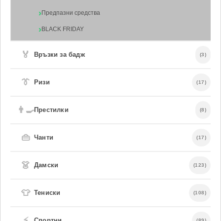
Предпазни средства
BLACK FRIDAY
🏅
Връзки за бадж
(3)
👔
Ризи
(17)
👨‍🍳
Престилки
(8)
👜
Чанти
(17)
👗
Дамски
(123)
👕
Тениски
(108)
⚡
Спортни
(89)