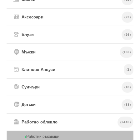
🎒
Аксесоари
(22)
👚
Блузи
(26)
🧔
Мъжки
(136)
🩳
Клинове Анцузи
(2)
🧥
Суичъри
(18)
🧒
Детски
(33)
🦺
Работно облекло
(2445)
Работни ръкавици