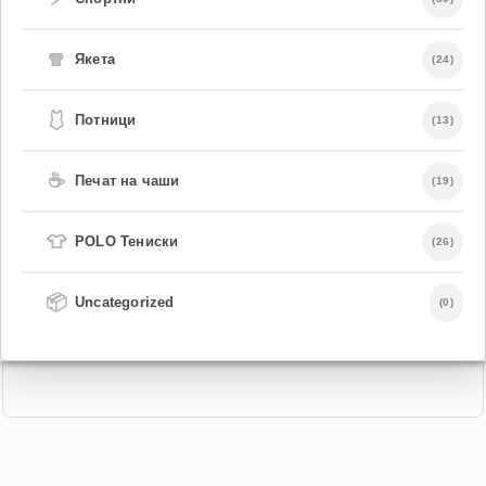
🧣
Якета
(24)
🩱
Потници
(13)
☕
Печат на чаши
(19)
👕
POLO Тениски
(26)
📦
Uncategorized
(0)