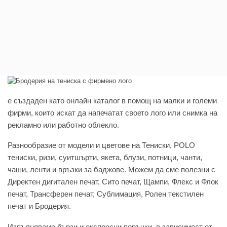
e създаден като онлайн каталог в помощ на малки и големи
фирми, които искат да напечатат своето лого или снимка на
рекламно или работно облекло.
Разнообразие от модели и цветове на Тениски, POLO
тениски, ризи, суитшърти, якета, блузи, потници, чанти,
чаши, ленти и връзки за баджове. Можем да сме полезни с
Директен дигитален печат, Сито печат, Щампи, Флекс и Флок
печат, Трансферен печат, Сублимация, Ролен текстилен
печат и Бродерия.
Изпълняваме бързи и експресни поръчки, в зависимост от