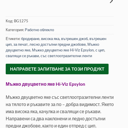
Код:
BG1275
Категория:
Работно облекло
Етикети:
бродиране
,
висока яка
,
вътрешен джоб
,
вътрешен
цип
,
за печат
,
лесно достъпни предни джобове
,
Мъжко
двуцветно яке
,
Мъжко двуцветно яке Hi-Viz Epsylon
,
с цип
,
свалящи се ръкави
,
със светлоотразителни ленти
НАПРАВЕТЕ ЗАПИТВАНЕ ЗА ТОЗИ ПРОДУКТ
Мъжко двуцветно яке Hi-Viz Epsylon
Мъжко двуцветно яке със светлоотразителни ленти
на тялото и ръкавите за по – добра видимост. Якето
има висока яка, качулка и свалящи се ръкави.
Направени са два наклонени и ледно достъпни
предни джобове, както и един отпред с цип.