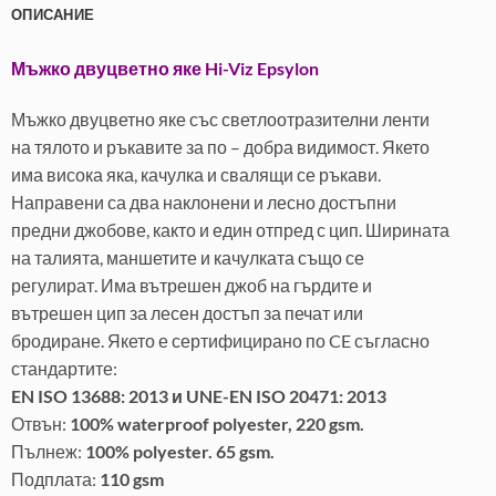
ОПИСАНИЕ
Мъжко двуцветно яке Hi-Viz Epsylon
Мъжко двуцветно яке със светлоотразителни ленти
на тялото и ръкавите за по – добра видимост. Якето
има висока яка, качулка и свалящи се ръкави.
Направени са два наклонени и лесно достъпни
предни джобове, както и един отпред с цип. Ширината
на талията, маншетите и качулката също се
регулират. Има вътрешен джоб на гърдите и
вътрешен цип за лесен достъп за печат или
бродиране. Якето е сертифицирано по CE съгласно
стандартите:
EN ISO 13688: 2013 и UNE-EN ISO 20471: 2013
Отвън:
100% waterproof polyester, 220 gsm.
Пълнеж:
100% polyester. 65 gsm.
Подплата:
110 gsm