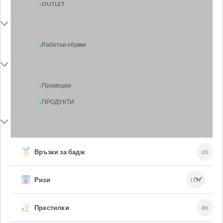
OUTLET
Работни обувки
Промоции
ПРОДУКТИ
Връзки за бадж
(3)
Ризи
(17)
Престилки
(8)