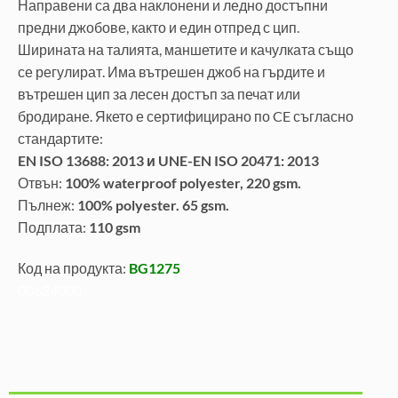
Направени са два наклонени и ледно достъпни
предни джобове, както и един отпред с цип.
Ширината на талията, маншетите и качулката също
се регулират. Има вътрешен джоб на гърдите и
вътрешен цип за лесен достъп за печат или
бродиране. Якето е сертифицирано по CE съгласно
стандартите:
EN ISO 13688: 2013 и UNE-EN ISO 20471: 2013
Отвън:
100% waterproof polyester, 220 gsm.
Пълнеж:
100% polyester. 65 gsm.
Подплата:
110 gsm
Код на продукта:
BG1275
00624000