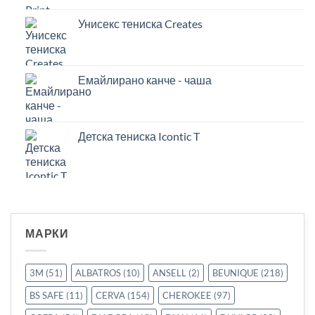
Унисекс тениска Creates
Емайлирано канче - чаша
Детска тениска Icontic T
МАРКИ
3M
(51)
ALBATROS
(10)
ANSELL
(2)
BEUNIQUE
(218)
BS SAFE
(11)
CERVA
(154)
CHEROKEE
(97)