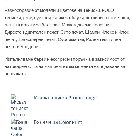
Разнообразие от модели и цветове на Тениски, POLO
тениски, ризи, суитшърти, якета, блузи, потници, чанти, чаши,
ленти и връзки за баджове. Можем да сме полезни с
Директен дигитален печат, Сито печат, Щампи, Флекс и Флок
печат, Трансферен печат, Сублимация, Ролен текстилен
печат и Бродерия.
Изпълняваме бързи и експресни поръчки, в зависимост от
натовареността на машините към момента на подаване на
поръчката.
Мъжка тениска Promo Longer
Бяла чаша Color Print