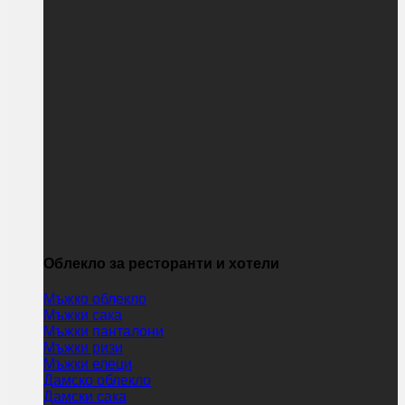
Облекло за ресторанти и хотели
Мъжко облекло
Мъжки сака
Мъжки панталони
Мъжки ризи
Мъжки елеци
Дамско облекло
Дамски сака