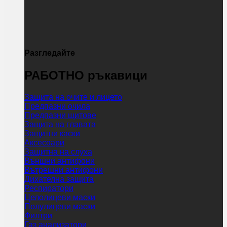
Разгледайте
РАБОТНО ръкавици
Защита на очите и лицето
Предпазни очила
Предпазни щитове
Защита на главата
Защитни каски
Аксесоари
Защитна на слуха
Външни антифони
Вътрешни антифони
Дихателна защита
Респиратори
Целолицеви маски
Полулицеви маски
Филтри
Газ анализатори