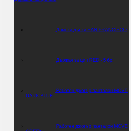
Дамски дънки SAN FRANCISCO
Държач за цип RED - 5 бр.
Работен джогър панталон MOVE
DARK BLUE
Работен джогър панталон MOVE