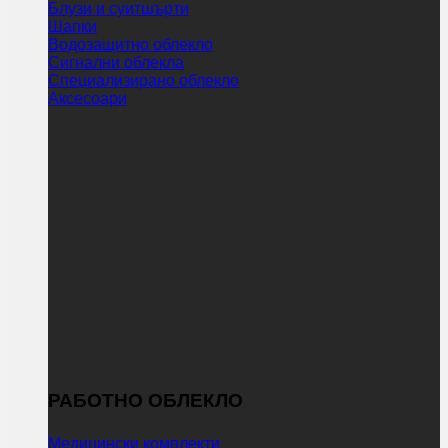
Блузи и суитшърти
Шапки
Водозащитно облекло
Сигнални облекла
Специализирано облекло
Аксесоари
РАБОТНО ОБЛЕКЛО
Медицински комплекти