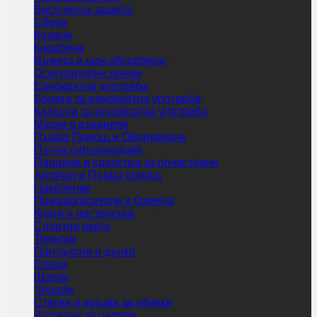
Височинна защита
Сбруи
Колани
Карабини
Въжета и шок абсорбери
Осигурителни линии
Еднократна употреба
Бонета за еднократна употреба
Калцуни за еднократна употреба
Маски и ръкавели
Първа Помощ и Оборудване
Пътна сигнализация
Парцали и средства за почистване
Аптечки и Първа помощ
Наколенки
Пожарогасители и Одеяла
Книги и инструктаж
Спортни якета
Тениски
Панталони и дънки
Елеци
Шапки
Чорапи
Стелки и връзки за обувки
Държачи за ципове