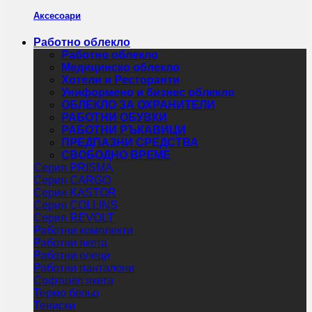
Аксесоари
Работно облекло
Работно облекло
Медицинско облекло
Хотели и Ресторанти
Униформено и бизнес облекло
ОБЛЕКЛО ЗА ОХРАНИТЕЛИ
РАБОТНИ ОБУВКИ
РАБОТНИ РЪКАВИЦИ
ПРЕДПАЗНИ СРЕДСТВА
СВОБОДНО ВРЕМЕ
Серия PRISMA
Серия CARGO
Серия KASTOR
Серия COLLINS
Серия REVOLT
Работни комплекти
Работни якета
Работни елеци
Работни панталони
Софтшел якета
Термо бельо
Тениски