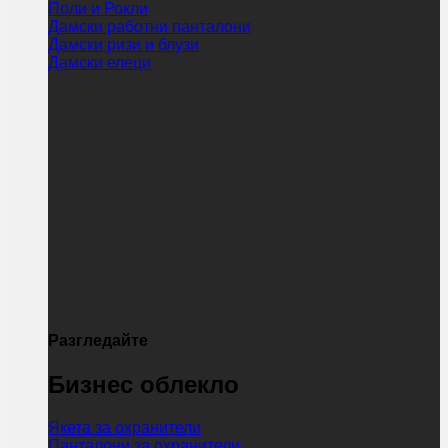
Поли и Рокли
Дамски работни панталони
Дамски ризи и блузи
Дамски елеци
Разгледайте
Бизнес облекло
Якета за охранители
Панталони за охранители