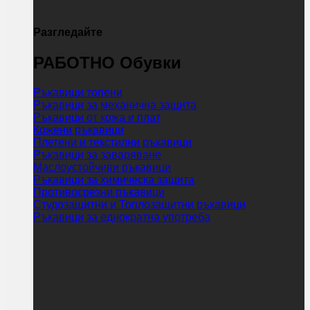
Разгледайте
РАБОТНО Обувки
Ръкавици топени
Ръкавици за механична защита
Ръкавици от кожа и плат
Кожени ръкавици
Плетени и текстилни ръкавици
Ръкавици за заваряване
Маслоустойчиви ръкавици
Ръкавици за химическа защита
Противосрезни ръкавици
Студозащитни и Топлозащитни ръкавици
Ръкавици за еднократна употреба