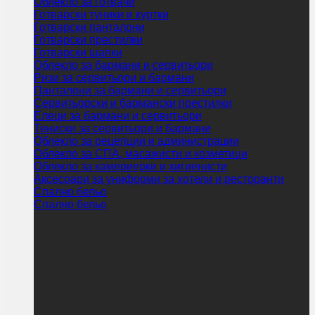
Облекло за готвачи
Готварски туники и куртки
Готварски панталони
Готварски престилки
Готварски шапки
Облекло за бармани и сервитьори
Ризи за сервитьори и бармани
Панталони за бармани и сервитьори
Сервитьорски и бармански престилки
Елеци за бармани и сервитьори
Тениски за сервитьори и бармани
Облекло за рецепции и администрации
Облекло за СПА, масажисти и козметици
Облекло за камериерки и хигиенисти
Аксесоари за униформи за хотели и ресторанти
Спално бельо
Спално бельо