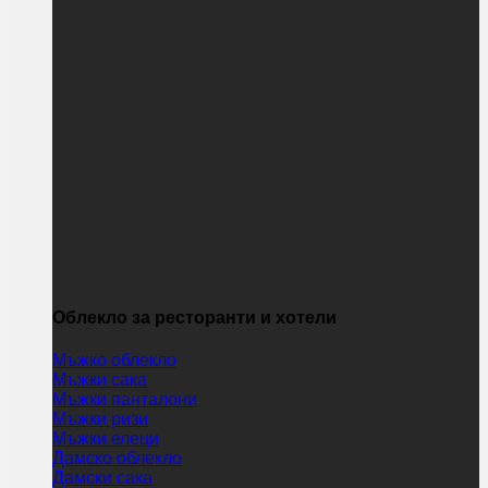
Облекло за ресторанти и хотели
Мъжко облекло
Мъжки сака
Мъжки панталони
Мъжки ризи
Мъжки елеци
Дамско облекло
Дамски сака