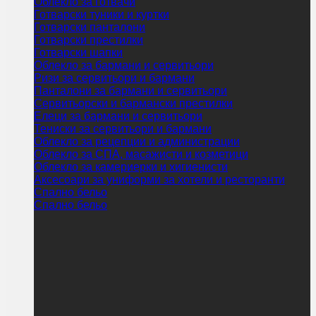
Облекло за готвачи
Готварски туники и куртки
Готварски панталони
Готварски престилки
Готварски шапки
Облекло за бармани и сервитьори
Ризи за сервитьори и бармани
Панталони за бармани и сервитьори
Сервитьорски и бармански престилки
Елеци за бармани и сервитьори
Тениски за сервитьори и бармани
Облекло за рецепции и администрации
Облекло за СПА, масажисти и козметици
Облекло за камериерки и хигиенисти
Аксесоари за униформи за хотели и ресторанти
Спално бельо
Спално бельо