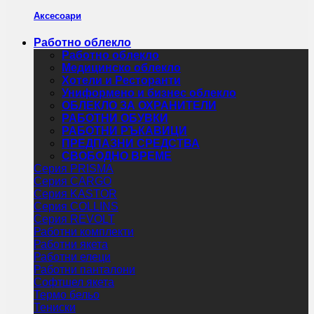
Аксесоари
Работно облекло
Работно облекло
Медицинско облекло
Хотели и Ресторанти
Униформено и бизнес облекло
ОБЛЕКЛО ЗА ОХРАНИТЕЛИ
РАБОТНИ ОБУВКИ
РАБОТНИ РЪКАВИЦИ
ПРЕДПАЗНИ СРЕДСТВА
СВОБОДНО ВРЕМЕ
Серия PRISMA
Серия CARGO
Серия KASTOR
Серия COLLINS
Серия REVOLT
Работни комплекти
Работни якета
Работни елеци
Работни панталони
Софтшел якета
Термо бельо
Тениски