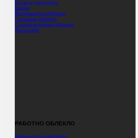
Блузи и суитшърти
Шапки
Водозащитно облекло
Сигнални облекла
Специализирано облекло
Аксесоари
РАБОТНО ОБЛЕКЛО
Медицински комплекти