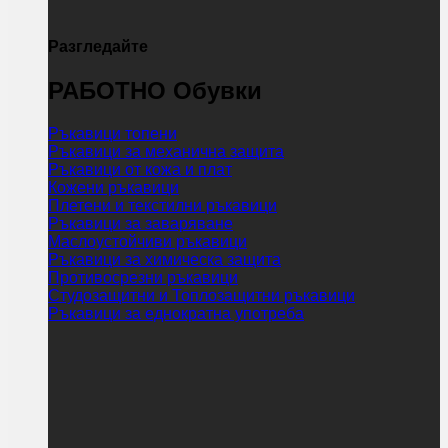
Разгледайте
РАБОТНО Обувки
Ръкавици топени
Ръкавици за механична защита
Ръкавици от кожа и плат
Кожени ръкавици
Плетени и текстилни ръкавици
Ръкавици за заваряване
Маслоустойчиви ръкавици
Ръкавици за химическа защита
Противосрезни ръкавици
Студозащитни и Топлозащитни ръкавици
Ръкавици за еднократна употреба