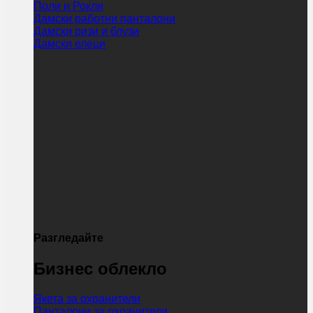
Поли и Рокли
Дамски работни панталони
Дамски ризи и блузи
Дамски елеци
Разгледайте
Бизнес облекло
Якета за охранители
Панталони за охранители