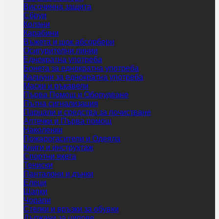
Височинна защита
Сбруи
Колани
Карабини
Въжета и шок абсорбери
Осигурителни линии
Еднократна употреба
Бонета за еднократна употреба
Калцуни за еднократна употреба
Маски и ръкавели
Първа Помощ и Оборудване
Пътна сигнализация
Парцали и средства за почистване
Аптечки и Първа помощ
Наколенки
Пожарогасители и Одеяла
Книги и инструктаж
Спортни якета
Тениски
Панталони и дънки
Елеци
Шапки
Чорапи
Стелки и връзки за обувки
Държачи за ципове