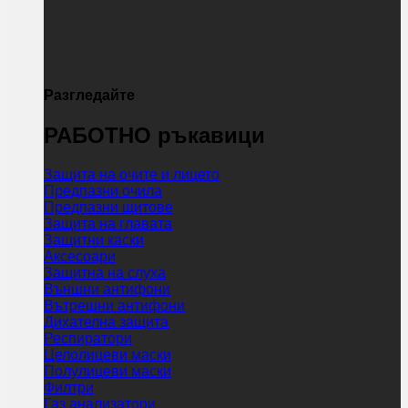
Разгледайте
РАБОТНО ръкавици
Защита на очите и лицето
Предпазни очила
Предпазни щитове
Защита на главата
Защитни каски
Аксесоари
Защитна на слуха
Външни антифони
Вътрешни антифони
Дихателна защита
Респиратори
Целолицеви маски
Полулицеви маски
Филтри
Газ анализатори