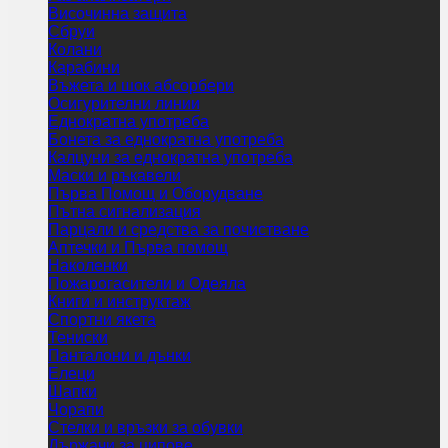
Височинна защита
Сбруи
Колани
Карабини
Въжета и шок абсорбери
Осигурителни линии
Еднократна употреба
Бонета за еднократна употреба
Калцуни за еднократна употреба
Маски и ръкавели
Първа Помощ и Оборудване
Пътна сигнализация
Парцали и средства за почистване
Аптечки и Първа помощ
Наколенки
Пожарогасители и Одеяла
Книги и инструктаж
Спортни якета
Тениски
Панталони и дънки
Елеци
Шапки
Чорапи
Стелки и връзки за обувки
Държачи за ципове