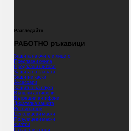
Разгледайте
РАБОТНО ръкавици
Защита на очите и лицето
Предпазни очила
Предпазни щитове
Защита на главата
Защитни каски
Аксесоари
Защитна на слуха
Външни антифони
Вътрешни антифони
Дихателна защита
Респиратори
Целолицеви маски
Полулицеви маски
Филтри
Газ анализатори