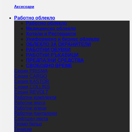
Аксесоари
Работно облекло
Работно облекло
Медицинско облекло
Хотели и Ресторанти
Униформено и бизнес облекло
ОБЛЕКЛО ЗА ОХРАНИТЕЛИ
РАБОТНИ ОБУВКИ
РАБОТНИ РЪКАВИЦИ
ПРЕДПАЗНИ СРЕДСТВА
СВОБОДНО ВРЕМЕ
Серия PRISMA
Серия CARGO
Серия KASTOR
Серия COLLINS
Серия REVOLT
Работни комплекти
Работни якета
Работни елеци
Работни панталони
Софтшел якета
Термо бельо
Тениски