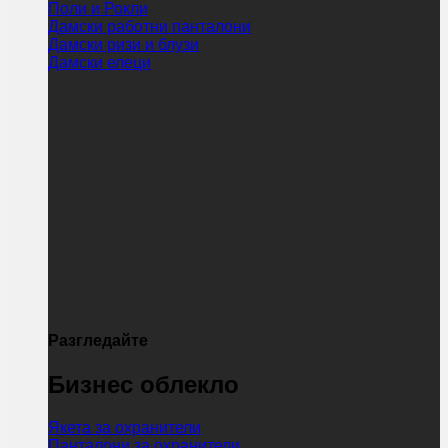
Поли и Рокли
Дамски работни панталони
Дамски ризи и блузи
Дамски елеци
Разгледайте
Бизнес облекло
Якета за охранители
Панталони за охранители