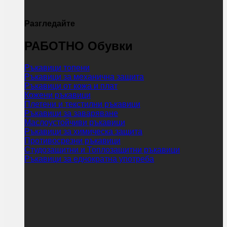
Разгледайте
РАБОТНО Обувки
Ръкавици топени
Ръкавици за механична защита
Ръкавици от кожа и плат
Кожени ръкавици
Плетени и текстилни ръкавици
Ръкавици за заваряване
Маслоустойчиви ръкавици
Ръкавици за химическа защита
Противосрезни ръкавици
Студозащитни и Топлозащитни ръкавици
Ръкавици за еднократна употреба