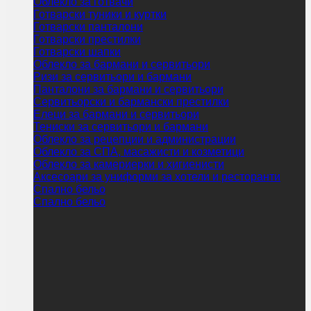
Облекло за готвачи
Готварски туники и куртки
Готварски панталони
Готварски престилки
Готварски шапки
Облекло за бармани и сервитьори
Ризи за сервитьори и бармани
Панталони за бармани и сервитьори
Сервитьорски и бармански престилки
Елеци за бармани и сервитьори
Тениски за сервитьори и бармани
Облекло за рецепции и администрации
Облекло за СПА, масажисти и козметици
Облекло за камериерки и хигиенисти
Аксесоари за униформи за хотели и ресторанти
Спално бельо
Спално бельо