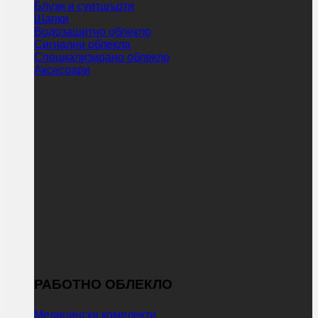
Блузи и суитшърти
Шапки
Водозащитно облекло
Сигнални облекла
Специализирано облекло
Аксесоари
РАБОТНО ОБЛЕКЛО
Медицински комплекти