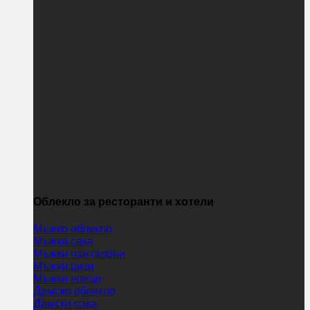
Облекло за ресторанти и хотели
Мъжко облекло
Мъжки сака
Мъжки панталони
Мъжки ризи
Мъжки елеци
Дамско облекло
Дамски сака