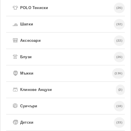
👕
POLO Тениски
(26)
🧢
Шапки
(32)
🎒
Аксесоари
(22)
👚
Блузи
(26)
🧔
Мъжки
(136)
🩳
Клинове Анцузи
(2)
🧥
Суичъри
(18)
🧒
Детски
(33)