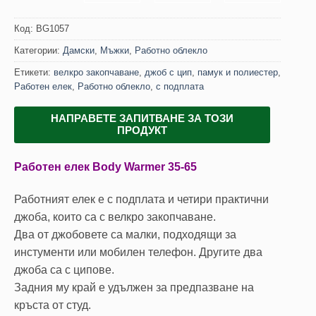
Код:
BG1057
Категории:
Дамски
,
Мъжки
,
Работно облекло
Етикети:
велкро закопчаване
,
джоб с цип
,
памук и полиестер
,
Работен елек
,
Работно облекло
,
с подплата
НАПРАВЕТЕ ЗАПИТВАНЕ ЗА ТОЗИ
ПРОДУКТ
Работен елек Body Warmer 35-65
Работният елек е с подплата и четири практични
джоба, които са с велкро закопчаване.
Два от джобовете са малки, подходящи за
инстументи или мобилен телефон. Другите два
джоба са с ципове.
Задния му край е удължен за предпазване на
кръста от студ.