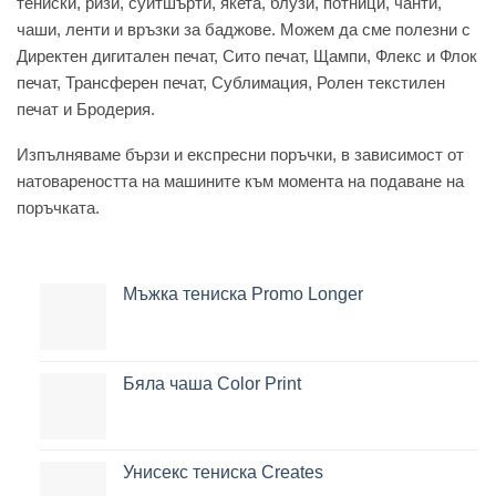
тениски, ризи, суитшърти, якета, блузи, потници, чанти,
чаши, ленти и връзки за баджове. Можем да сме полезни с
Директен дигитален печат, Сито печат, Щампи, Флекс и Флок
печат, Трансферен печат, Сублимация, Ролен текстилен
печат и Бродерия.
Изпълняваме бързи и експресни поръчки, в зависимост от
натовареността на машините към момента на подаване на
поръчката.
Мъжка тениска Promo Longer
Бяла чаша Color Print
Унисекс тениска Creates