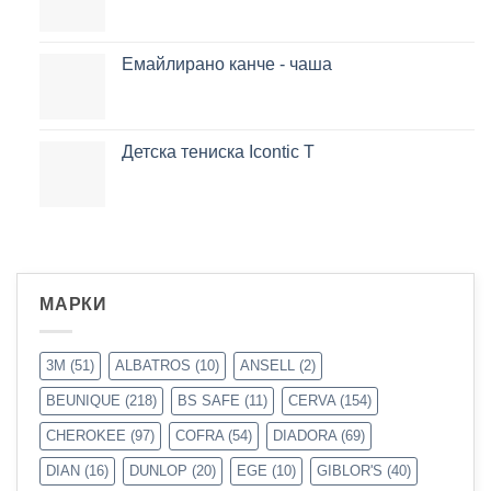
Емайлирано канче - чаша
Детска тениска Icontic T
МАРКИ
3M
(51)
ALBATROS
(10)
ANSELL
(2)
BEUNIQUE
(218)
BS SAFE
(11)
CERVA
(154)
CHEROKEE
(97)
COFRA
(54)
DIADORA
(69)
DIAN
(16)
DUNLOP
(20)
EGE
(10)
GIBLOR'S
(40)