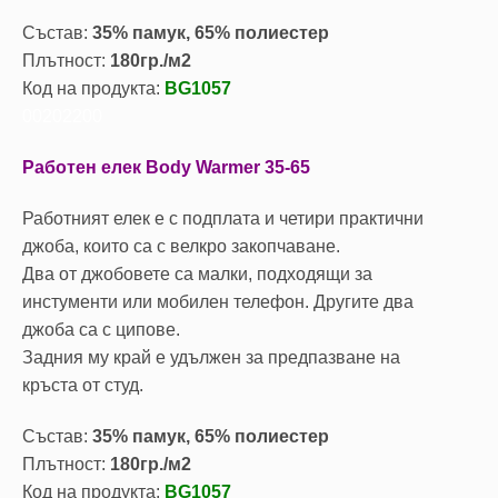
Състав:
35% памук, 65% полиестер
Плътност:
180гр./м2
Код на продукта:
BG1057
00202200
Работен елек Body Warmer 35-65
Работният елек е с подплата и четири практични
джоба, които са с велкро закопчаване.
Два от джобовете са малки, подходящи за
инстументи или мобилен телефон. Другите два
джоба са с ципове.
Задния му край е удължен за предпазване на
кръста от студ.
Състав:
35% памук, 65% полиестер
Плътност:
180гр./м2
Код на продукта:
BG1057