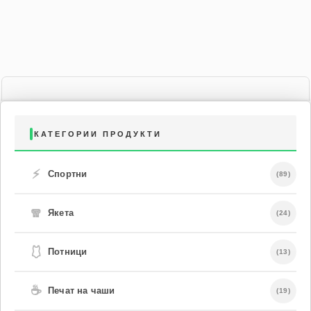
КАТЕГОРИИ ПРОДУКТИ
⚡
Спортни
(89)
🧣
Якета
(24)
🩱
Потници
(13)
☕
Печат на чаши
(19)