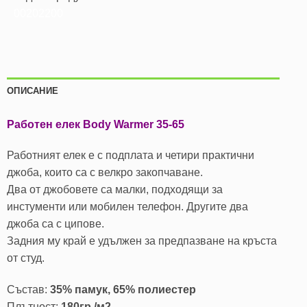
00202200
ОПИСАНИЕ
Работен елек Body Warmer 35-65
Работният елек е с подплата и четири практични
джоба, които са с велкро закопчаване.
Два от джобовете са малки, подходящи за
инстументи или мобилен телефон. Другите два
джоба са с ципове.
Задния му край е удължен за предпазване на кръста
от студ.
Състав:
35% памук, 65% полиестер
Плътност:
180гр./м2