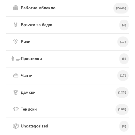
🦺
Работно облекло
(2445)
🏅
Връзки за бадж
(3)
👔
Ризи
(17)
👨‍🍳
Престилки
(8)
👜
Чанти
(17)
👗
Дамски
(123)
👕
Тениски
(108)
📦
Uncategorized
(0)